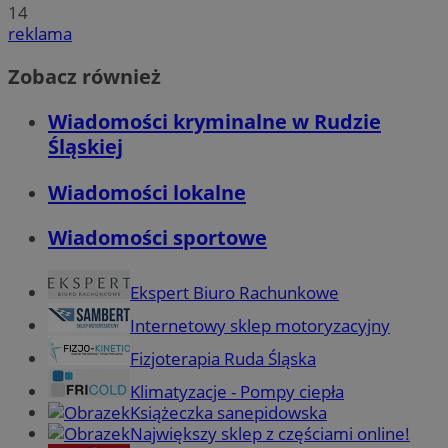
14
reklama
Zobacz również
Wiadomości kryminalne w Rudzie
Śląskiej
Wiadomości lokalne
Wiadomości sportowe
Ekspert Biuro Rachunkowe
Internetowy sklep motoryzacyjny
Fizjoterapia Ruda Śląska
Klimatyzacje - Pompy ciepła
Książeczka sanepidowska
Największy sklep z częściami online!