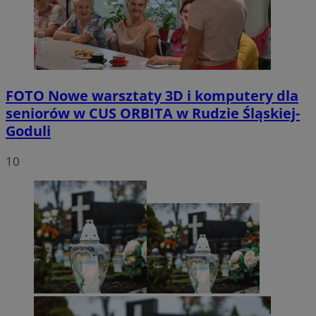
FOTO
Nowe warsztaty 3D i komputery dla
seniorów w CUS ORBITA w Rudzie Śląskiej-
Goduli
10