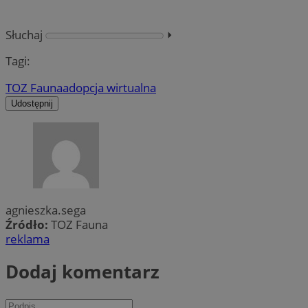
Słuchaj
⏵︎
Tagi:
TOZ Fauna
adopcja wirtualna
Udostępnij
agnieszka.sega
Źródło:
TOZ Fauna
reklama
Dodaj komentarz