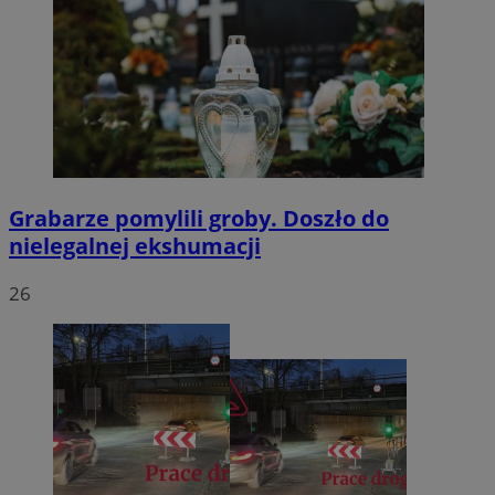
Grabarze pomylili groby. Doszło do
nielegalnej ekshumacji
26