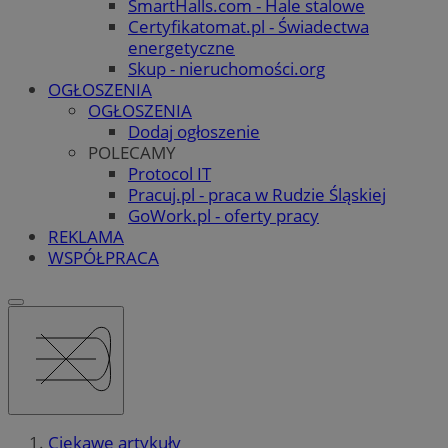
SmartHalls.com - Hale stalowe
Certyfikatomat.pl - Świadectwa
energetyczne
Skup - nieruchomości.org
OGŁOSZENIA
OGŁOSZENIA
Dodaj ogłoszenie
POLECAMY
Protocol IT
Pracuj.pl - praca w Rudzie Śląskiej
GoWork.pl - oferty pracy
REKLAMA
WSPÓŁPRACA
Ciekawe artykuły