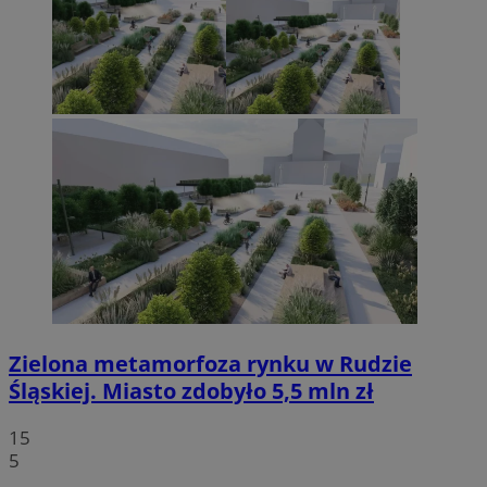
Zielona metamorfoza rynku w Rudzie
Śląskiej. Miasto zdobyło 5,5 mln zł
15
5