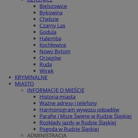
Bielszowice
Bykowina
Chebzie
Czarny Las
Godula
Halemba
Kochłowice
Nowy Bytom
Orzegów
Ruda
Wirek
KRYMINALNE
MIASTO
INFORMACJE O MIEŚCIE
Historia miasta
Ważne adresy i telefony
Harmonogram wywozu odpadów
Parafie i Msze Święte w Rudzie Śląskiej
Rozkłady jazdy w Rudzie Śląskiej
Pogoda w Rudzie Śląskiej
ADMINISTRACJA