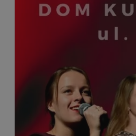
SessID
QeSessID
MvSessID
msToken
__cf_bm
__cf_bm
VISITOR_PRIVACY_
CookieScriptConse