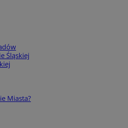
adów
e Śląskiej
kiej
ie Miasta?