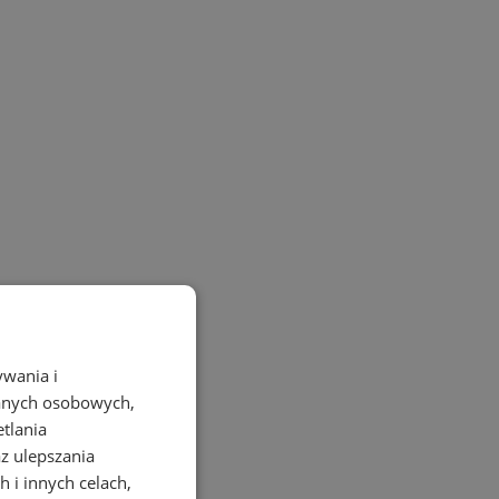
ywania i
danych osobowych,
etlania
az ulepszania
 i innych celach,