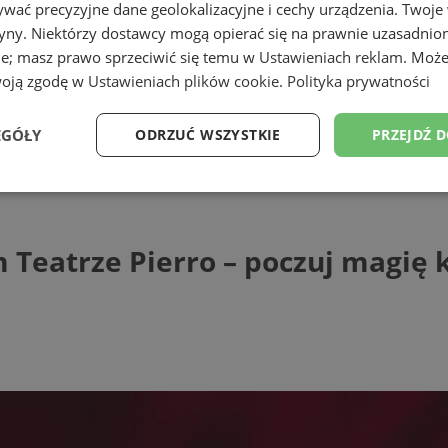
wać precyzyjne dane geolokalizacyjne i cechy urządzenia. Twoje
tryny. Niektórzy dostawcy mogą opierać się na prawnie uzasadnio
ie; masz prawo sprzeciwić się temu w
Ustawieniach reklam
. Może
woją zgodę w
Ustawieniach plików cookie
.
Polityka prywatności
EGÓŁY
ODRZUĆ WSZYSTKIE
PRZEJDŹ 
ze Pierro – poczuj magię karnawału!
Wydajność
Targetowanie
Funkcjonalność
Ni
Teatrze Pierro – poczuj magię 
ezbędne
Wydajność
Targetowanie
Funkcjonalność
Niesklasyfikow
ie umożliwiają korzystanie z podstawowych funkcji strony internetowej, takich jak log
Bez niezbędnych plików cookie nie można prawidłowo korzystać ze strony internetowe
Provider
/
Okres
Opis
Domena
przechowywania