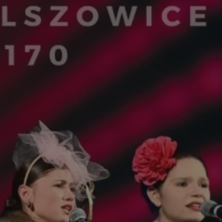
tyfikator sesji.
tyfikator sesji.
tyfikator sesji.
 celów
a, zapewniając, że
i, a ich dane są
przez witrynę
sług.
iania ludzi i botów.
ernetowej, ponieważ
aportów na temat
towej.
iania ludzi i botów.
ernetowej, ponieważ
aportów na temat
towej.
o przechowywania
watności dla ich
dane dotyczące
olityki i
ając, że ich
e w przyszłych
zez usługę Cookie-