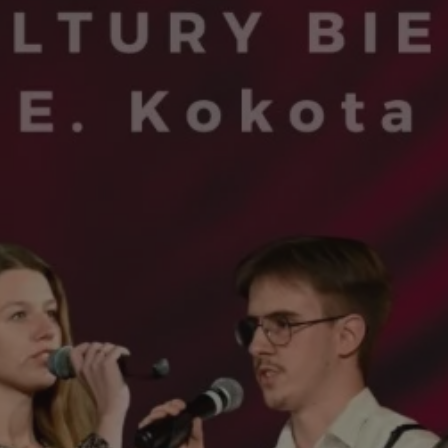
rudaslaska.com.pl
1 rok
Ten plik cookie przechowuje iden
rudaslaska.com.pl
1 rok
Ten plik cookie przechowuje iden
rudaslaska.com.pl
1 rok
Ten plik cookie przechowuje iden
.tiktok.com
1 tydzień 3 dni
Ten plik cookie jest używany do
uwierzytelniania i bezpieczeństw
użytkownicy pozostają zalogowan
zabezpieczone, jak poruszać się 
internetową lub interakcji z jej u
30 minut
Ten plik cookie służy do rozróżn
Cloudflare Inc.
Jest to korzystne dla strony int
.x.com
umożliwia tworzenie ważnych r
korzystania z jej witryny interne
29 minut 59
Ten plik cookie służy do rozróżn
Cloudflare Inc.
sekund
Jest to korzystne dla strony int
.twitter.com
umożliwia tworzenie ważnych r
korzystania z jej witryny interne
Polityce prywatności Google
METADATA
5 miesięcy 4
Ten plik cookie jest używany d
YouTube
tygodnie
zgody użytkownika i wyboru pry
.youtube.com
interakcji z witryną. Rejestruje 
zgody odwiedzającego na różne p
ustawienia prywatności, zapewni
preferencje zostaną uhonorowan
sesjach.
nt
4 tygodnie 2 dni
Ten plik cookie jest używany pr
CookieScript