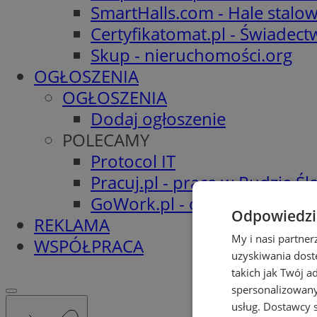
SmartHalls.com - Hale stalo
Certyfikatomat.pl - Świadec
Skup - nieruchomości.org
OGŁOSZENIA
OGŁOSZENIA
Dodaj ogłoszenie
POLECAMY
Protocol IT
Pracuj.pl - praca w Rudzie Ślą
GoWork.pl - oferty pracy
Odpowiedzia
REKLAMA
My i nasi partne
WSPÓŁPRACA
uzyskiwania dost
takich jak Twój a
spersonalizowanyc
usług.
Dostawcy s