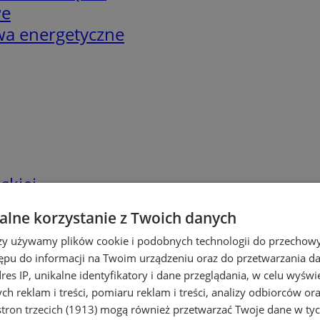
we
twa energetyczne
skiej
lne korzystanie z Twoich danych
rzy używamy plików cookie i podobnych technologii do przechow
ępu do informacji na Twoim urządzeniu oraz do przetwarzania 
dres IP, unikalne identyfikatory i dane przeglądania, w celu wyświ
h reklam i treści, pomiaru reklam i treści, analizy odbiorców or
tron trzecich (1913)
mogą również przetwarzać Twoje dane w tych