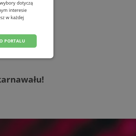
 wybory dotyczą
nym interesie
sz w każdej
DO PORTALU
esklasyfikowane
karnawału!
ane
owanie użytkownika i
j.