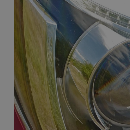
SessID
QeSessID
MvSessID
CookieScriptConse
VISITOR_PRIVACY_
msToken
Provider
Nazwa
Domena
Nazwa