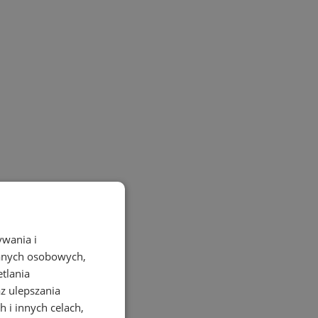
ywania i
danych osobowych,
etlania
az ulepszania
 i innych celach,