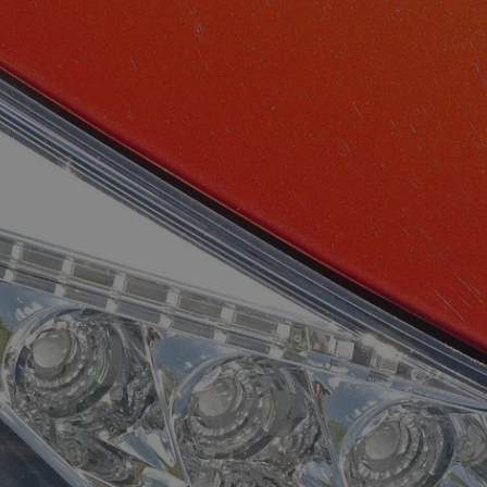
tyfikator sesji.
tyfikator sesji.
tyfikator sesji.
zez usługę Cookie-
eferencji
a pliki cookie. Jest
Cookie-Script.com
o przechowywania
watności dla ich
dane dotyczące
olityki i
ając, że ich
e w przyszłych
 celów
a, zapewniając, że
i, a ich dane są
przez witrynę
sług.