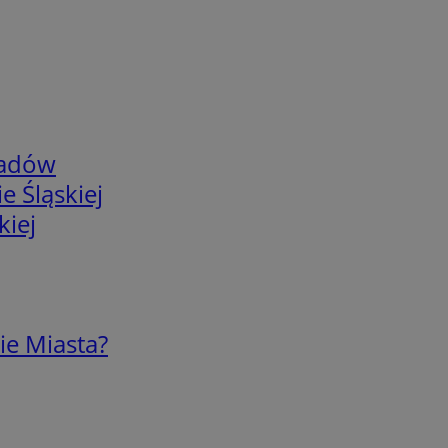
adów
e Śląskiej
kiej
ie Miasta?