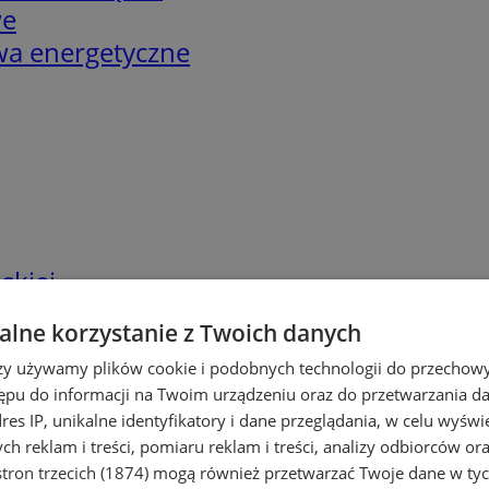
we
twa energetyczne
skiej
lne korzystanie z Twoich danych
rzy używamy plików cookie i podobnych technologii do przechow
ępu do informacji na Twoim urządzeniu oraz do przetwarzania 
dres IP, unikalne identyfikatory i dane przeglądania, w celu wyświ
h reklam i treści, pomiaru reklam i treści, analizy odbiorców or
tron trzecich (1874)
mogą również przetwarzać Twoje dane w tych