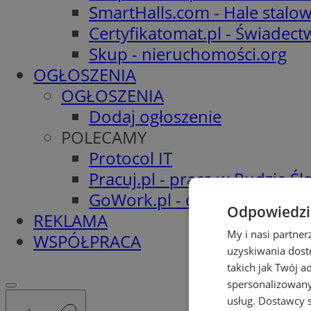
SmartHalls.com - Hale stalo
Certyfikatomat.pl - Świadec
Skup - nieruchomości.org
OGŁOSZENIA
OGŁOSZENIA
Dodaj ogłoszenie
POLECAMY
Protocol IT
Pracuj.pl - praca w Rudzie Ślą
GoWork.pl - oferty pracy
Odpowiedzia
REKLAMA
My i nasi partne
WSPÓŁPRACA
uzyskiwania dost
takich jak Twój a
spersonalizowanyc
usług.
Dostawcy s