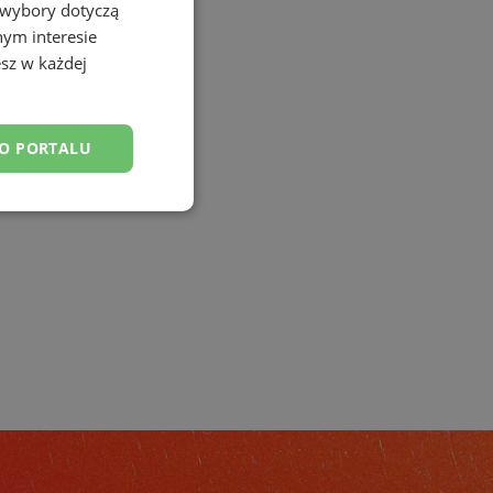
 wybory dotyczą
nym interesie
sz w każdej
DO PORTALU
esklasyfikowane
ane
owanie użytkownika i
j.