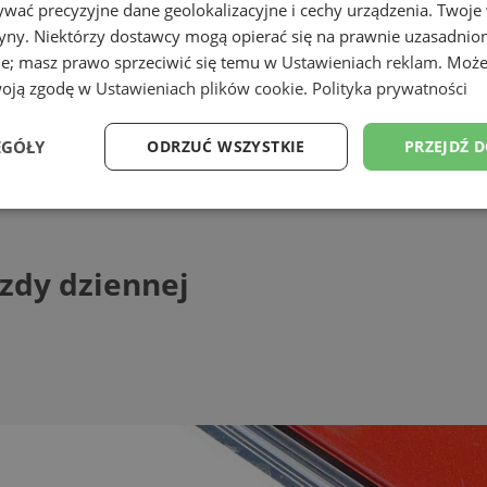
wać precyzyjne dane geolokalizacyjne i cechy urządzenia. Twoje
tryny. Niektórzy dostawcy mogą opierać się na prawnie uzasadnio
ie; masz prawo sprzeciwić się temu w
Ustawieniach reklam
. Może
woją zgodę w
Ustawieniach plików cookie
.
Polityka prywatności
ąskiej
EGÓŁY
ODRZUĆ WSZYSTKIE
PRZEJDŹ 
dziennej
Wydajność
Targetowanie
Funkcjonalność
Ni
azdy dziennej
ezbędne
Wydajność
Targetowanie
Funkcjonalność
Niesklasyfikow
ie umożliwiają korzystanie z podstawowych funkcji strony internetowej, takich jak log
Bez niezbędnych plików cookie nie można prawidłowo korzystać ze strony internetowe
Provider
/
Okres
Opis
Domena
przechowywania