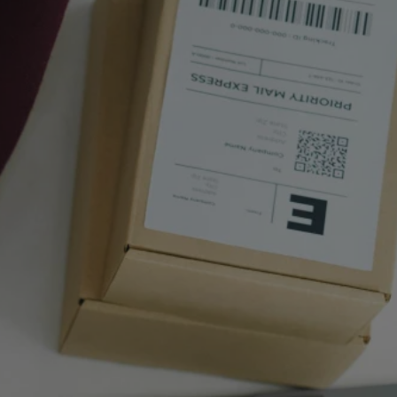
tyfikator sesji.
tyfikator sesji.
tyfikator sesji.
 celów
a, zapewniając, że
i, a ich dane są
przez witrynę
sług.
iania ludzi i botów.
ernetowej, ponieważ
aportów na temat
towej.
iania ludzi i botów.
ernetowej, ponieważ
aportów na temat
towej.
o przechowywania
watności dla ich
dane dotyczące
olityki i
ając, że ich
e w przyszłych
zez usługę Cookie-