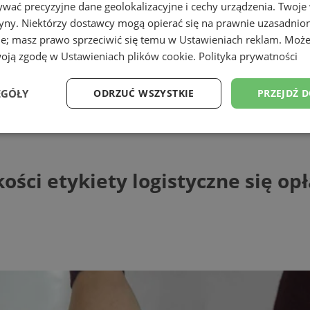
wać precyzyjne dane geolokalizacyjne i cechy urządzenia. Twoje
tryny. Niektórzy dostawcy mogą opierać się na prawnie uzasadnio
ie; masz prawo sprzeciwić się temu w
Ustawieniach reklam
. Może
woją zgodę w
Ustawieniach plików cookie
.
Polityka prywatności
EGÓŁY
ODRZUĆ WSZYSTKIE
PRZEJDŹ 
tykiety logistyczne się opłaca?
Wydajność
Targetowanie
Funkcjonalność
Ni
ości etykiety logistyczne się op
ezbędne
Wydajność
Targetowanie
Funkcjonalność
Niesklasyfikow
ie umożliwiają korzystanie z podstawowych funkcji strony internetowej, takich jak log
Bez niezbędnych plików cookie nie można prawidłowo korzystać ze strony internetowe
Provider
/
Okres
Opis
Domena
przechowywania