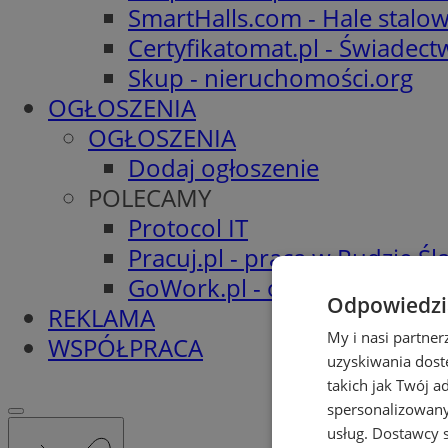
SmartHalls.com - Hale stalo
Certyfikatomat.pl - Świadec
Skup - nieruchomości.org
OGŁOSZENIA
OGŁOSZENIA
Dodaj ogłoszenie
POLECAMY
Protocol IT
Pracuj.pl - praca w Rudzie Ślą
GoWork.pl - oferty pracy
Odpowiedzia
REKLAMA
My i nasi partne
WSPÓŁPRACA
uzyskiwania dost
takich jak Twój a
spersonalizowanyc
usług.
Dostawcy s