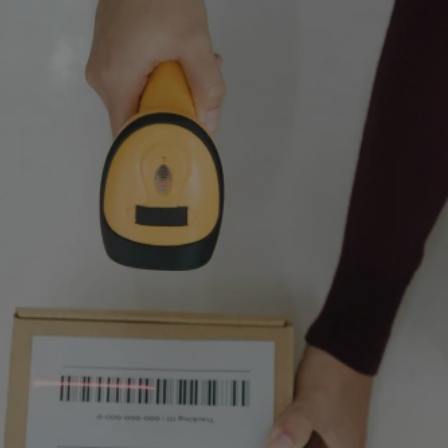
rudaslaska.com.pl
1 rok
Ten plik cookie przechowuje iden
rudaslaska.com.pl
1 rok
Ten plik cookie przechowuje iden
rudaslaska.com.pl
1 rok
Ten plik cookie przechowuje iden
.tiktok.com
1 tydzień 3 dni
Ten plik cookie jest używany do
uwierzytelniania i bezpieczeństw
użytkownicy pozostają zalogowan
zabezpieczone, jak poruszać się 
internetową lub interakcji z jej u
30 minut
Ten plik cookie służy do rozróżn
Cloudflare Inc.
Jest to korzystne dla strony int
.x.com
umożliwia tworzenie ważnych r
korzystania z jej witryny interne
29 minut 59
Ten plik cookie służy do rozróżn
Cloudflare Inc.
sekund
Jest to korzystne dla strony int
.twitter.com
umożliwia tworzenie ważnych r
korzystania z jej witryny interne
Polityce prywatności Google
METADATA
5 miesięcy 4
Ten plik cookie jest używany d
YouTube
tygodnie
zgody użytkownika i wyboru pry
.youtube.com
interakcji z witryną. Rejestruje 
zgody odwiedzającego na różne p
ustawienia prywatności, zapewni
preferencje zostaną uhonorowan
sesjach.
nt
4 tygodnie 2 dni
Ten plik cookie jest używany pr
CookieScript