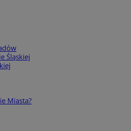
adów
e Śląskiej
kiej
ie Miasta?