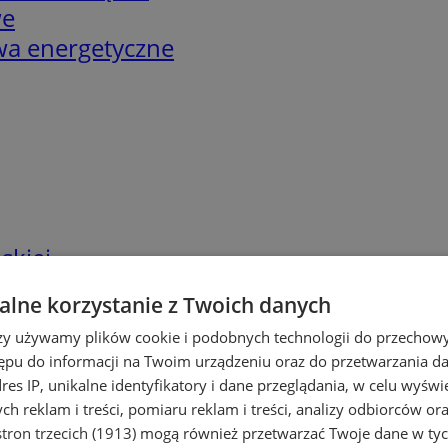
we
twa energetyczne
skiej
lne korzystanie z Twoich danych
rzy używamy plików cookie i podobnych technologii do przechow
ępu do informacji na Twoim urządzeniu oraz do przetwarzania 
dres IP, unikalne identyfikatory i dane przeglądania, w celu wyświ
h reklam i treści, pomiaru reklam i treści, analizy odbiorców or
tron trzecich (1913)
mogą również przetwarzać Twoje dane w tych