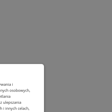
ywania i
danych osobowych,
etlania
az ulepszania
 i innych celach,