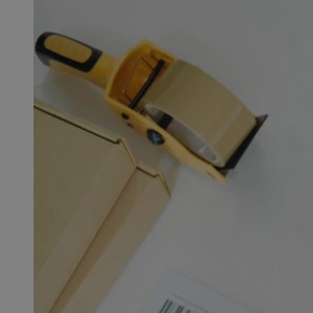
SessID
QeSessID
MvSessID
msToken
__cf_bm
__cf_bm
VISITOR_PRIVACY_
CookieScriptConse