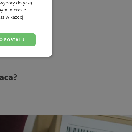
 wybory dotyczą
nym interesie
sz w każdej
DO PORTALU
esklasyfikowane
łaca?
ane
owanie użytkownika i
j.