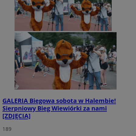
GALERIA
Biegowa sobota w Halembie!
Sierpniowy Bieg Wiewiórki za nami
[ZDJĘCIA]
189