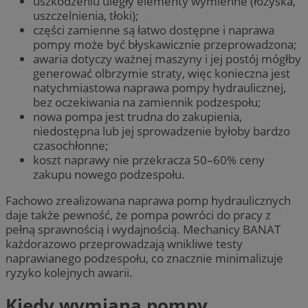
uszkodzeniu uległy elementy wymienne (łożyska,
uszczelnienia, tłoki);
części zamienne są łatwo dostępne i naprawa
pompy może być błyskawicznie przeprowadzona;
awaria dotyczy ważnej maszyny i jej postój mógłby
generować olbrzymie straty, więc konieczna jest
natychmiastowa naprawa pompy hydraulicznej,
bez oczekiwania na zamiennik podzespołu;
nowa pompa jest trudna do zakupienia,
niedostępna lub jej sprowadzenie byłoby bardzo
czasochłonne;
koszt naprawy nie przekracza 50–60% ceny
zakupu nowego podzespołu.
Fachowo zrealizowana naprawa pomp hydraulicznych
daje także pewność, że pompa powróci do pracy z
pełną sprawnością i wydajnością. Mechanicy BANAT
każdorazowo przeprowadzają wnikliwe testy
naprawianego podzespołu, co znacznie minimalizuje
ryzyko kolejnych awarii.
Kiedy wymiana pompy