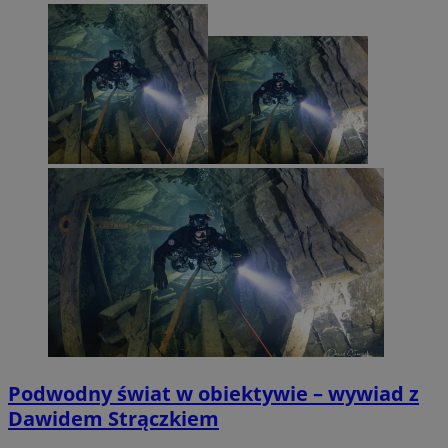
Podwodny świat w obiektywie – wywiad z
Dawidem Strączkiem