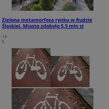
Zielona metamorfoza rynku w Rudzie
Śląskiej. Miasto zdobyło 5,5 mln zł
14
5