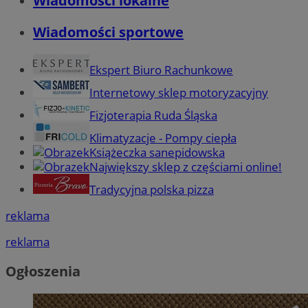
Wiadomości lokalne
Wiadomości sportowe
Ekspert Biuro Rachunkowe
Internetowy sklep motoryzacyjny
Fizjoterapia Ruda Śląska
Klimatyzacje - Pompy ciepła
Książeczka sanepidowska
Największy sklep z częściami online!
Tradycyjna polska pizza
reklama
reklama
Ogłoszenia