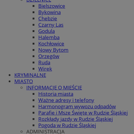
Bielszowice
Bykowina
Chebzie
Czarny Las
Godula
Halemba
Kochłowice
Nowy Bytom
Orzegów
Ruda
Wirek
KRYMINALNE
MIASTO
INFORMACJE O MIEŚCIE
Historia miasta
Ważne adresy i telefony
Harmonogram wywozu odpadów
Parafie i Msze Święte w Rudzie Śląskiej
Rozkłady jazdy w Rudzie Śląskiej
Pogoda w Rudzie Śląskiej
ADMINISTRACJA