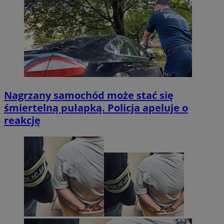
Nagrzany samochód może stać się
śmiertelną pułapką. Policja apeluje o
reakcję