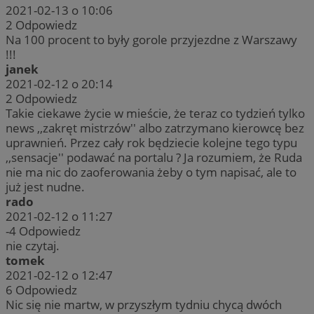
2021-02-13 o 10:06
2
Odpowiedz
Na 100 procent to były gorole przyjezdne z Warszawy
!!!
janek
2021-02-12 o 20:14
2
Odpowiedz
Takie ciekawe życie w mieście, że teraz co tydzień tylko
news ,,zakręt mistrzów'' albo zatrzymano kierowcę bez
uprawnień. Przez cały rok będziecie kolejne tego typu
,,sensacje'' podawać na portalu ? Ja rozumiem, że Ruda
nie ma nic do zaoferowania żeby o tym napisać, ale to
już jest nudne.
rado
2021-02-12 o 11:27
-4
Odpowiedz
nie czytaj.
tomek
2021-02-12 o 12:47
6
Odpowiedz
Nic się nie martw, w przyszłym tydniu chycą dwóch