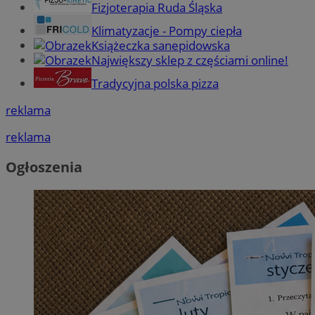
Fizjoterapia Ruda Śląska
Klimatyzacje - Pompy ciepła
Książeczka sanepidowska
Największy sklep z częściami online!
Tradycyjna polska pizza
reklama
reklama
Ogłoszenia