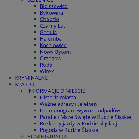
Bielszowice
Bykowina
Chebzie
Czarny Las
Godula
Halemba
Kochłowice
Nowy Bytom
Orzegów
Ruda
Wirek
KRYMINALNE
MIASTO
INFORMACJE O MIEŚCIE
Historia miasta
Ważne adresy i telefony
Harmonogram wywozu odpadów
Parafie i Msze Święte w Rudzie Śląskiej
Rozkłady jazdy w Rudzie Śląskiej
Pogoda w Rudzie Śląskiej
ADMINISTRACJA