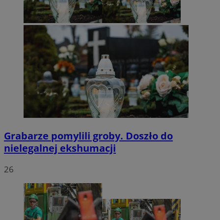
Grabarze pomylili groby. Doszło do
nielegalnej ekshumacji
26