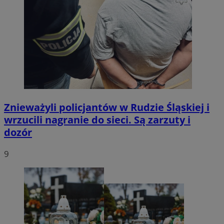
Znieważyli policjantów w Rudzie Śląskiej i
wrzucili nagranie do sieci. Są zarzuty i
dozór
9