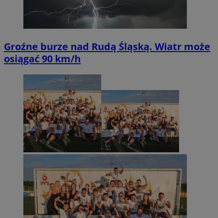
Groźne burze nad Rudą Śląską. Wiatr może
osiągać 90 km/h