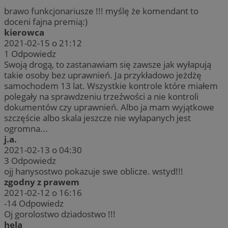
brawo funkcjonariusze !!! myślę że komendant to
doceni fajna premią:)
kierowca
2021-02-15 o 21:12
1
Odpowiedz
Swoją drogą, to zastanawiam się zawsze jak wyłapują
takie osoby bez uprawnień. Ja przykładowo jeżdżę
samochodem 13 lat. Wszystkie kontrole które miałem
polegały na sprawdzeniu trzeźwości a nie kontroli
dokumentów czy uprawnień. Albo ja mam wyjątkowe
szczęście albo skala jeszcze nie wyłapanych jest
ogromna...
j.a.
2021-02-13 o 04:30
3
Odpowiedz
ojj hanysostwo pokazuje swe oblicze. wstyd!!!
zgodny z prawem
2021-02-12 o 16:16
-14
Odpowiedz
Oj gorolostwo dziadostwo !!!
hela