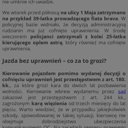
nie umknie ich uwadze.
We wtorek przed północą
na ulicy 1 Maja zatrzymano
na przykład 39-latka prowadzącego fiata brava
. W
policyjnej bazie widniało, że decyzją administracyjną
rudzianin ma już cofnięte uprawnienia. W środę
wieczorem
policjanci zatrzymali z kolei 25-latka
kierującego oplem astrą
, który również ma cofnięte
uprawnienia.
Jazda bez uprawnień – co za to grozi?
Kierowanie pojazdem pomimo wydanej decyzji o
cofnięciu uprawnień jest przestępstwem z art. 180.
kk.
, za które grozi kara do dwóch lat pozbawienia
wolności. Kierowanie wbrew wydanemu przez
sąd
zakazowi jest przestępstwem z art. 244 kk.,
zagrożonym
karą więzienia
od trzech miesięcy do lat
pięciu. Warto wiedzieć, że w przypadku jakiejkolwiek
szkody, spowodowanej w takiej sytuacji, kierowcę nie
obejmuje dobrodziejstwo ubezpieczenia
komunikacyjnego OC. Na zasadach regresu prawnego