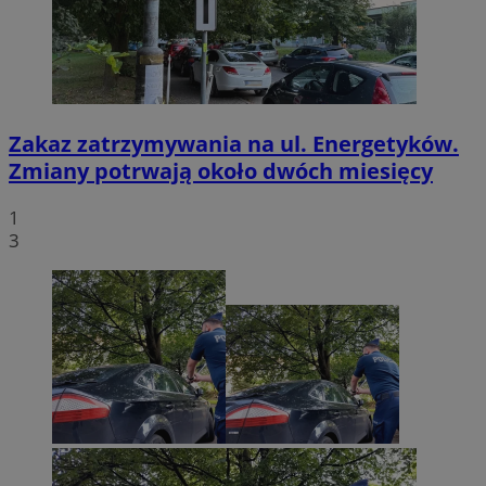
Zakaz zatrzymywania na ul. Energetyków.
Zmiany potrwają około dwóch miesięcy
1
3