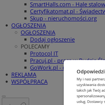
SmartHalls.com - Hale stalo
Certyfikatomat.pl - Świadec
Skup - nieruchomości.org
OGŁOSZENIA
OGŁOSZENIA
Dodaj ogłoszenie
POLECAMY
Protocol IT
Pracuj.pl - praca w Rudzie Ślą
GoWork.pl - oferty pracy
Odpowiedzia
REKLAMA
My i nasi partne
WSPÓŁPRACA
uzyskiwania dost
takich jak Twój a
spersonalizowanyc
usług.
Dostawcy s