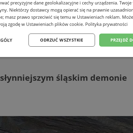
wać precyzyjne dane geolokalizacyjne i cechy urządzenia. Twoje
tryny. Niektórzy dostawcy mogą opierać się na prawnie uzasadnio
ie; masz prawo sprzeciwić się temu w
Ustawieniach reklam
. Może
woją zgodę w
Ustawieniach plików cookie
.
Polityka prywatności
EGÓŁY
ODRZUĆ WSZYSTKIE
PRZEJDŹ 
niejszym śląskim demonie
Wydajność
Targetowanie
Funkcjonalność
Ni
jsłynniejszym śląskim demonie
ezbędne
Wydajność
Targetowanie
Funkcjonalność
Niesklasyfikow
ie umożliwiają korzystanie z podstawowych funkcji strony internetowej, takich jak log
Bez niezbędnych plików cookie nie można prawidłowo korzystać ze strony internetowe
Provider
/
Okres
Opis
Domena
przechowywania