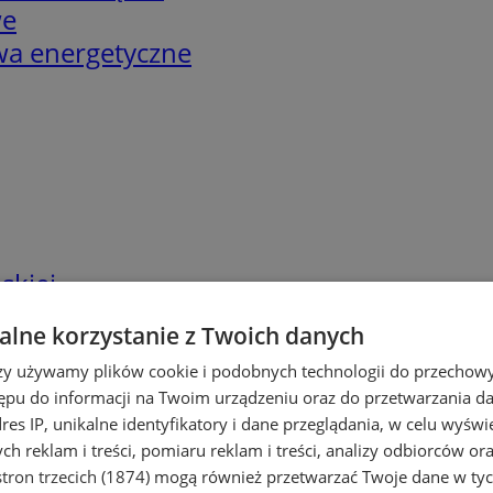
we
twa energetyczne
skiej
lne korzystanie z Twoich danych
rzy używamy plików cookie i podobnych technologii do przechow
ępu do informacji na Twoim urządzeniu oraz do przetwarzania 
dres IP, unikalne identyfikatory i dane przeglądania, w celu wyświ
h reklam i treści, pomiaru reklam i treści, analizy odbiorców or
tron trzecich (1874)
mogą również przetwarzać Twoje dane w tych