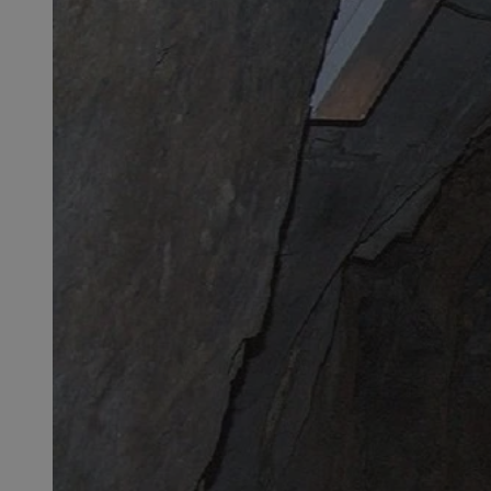
SessID
QeSessID
MvSessID
CookieScriptConse
VISITOR_PRIVACY_
msToken
Provider
Nazwa
Domena
Nazwa