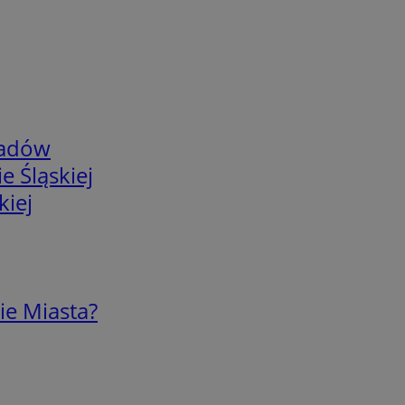
adów
e Śląskiej
kiej
ie Miasta?