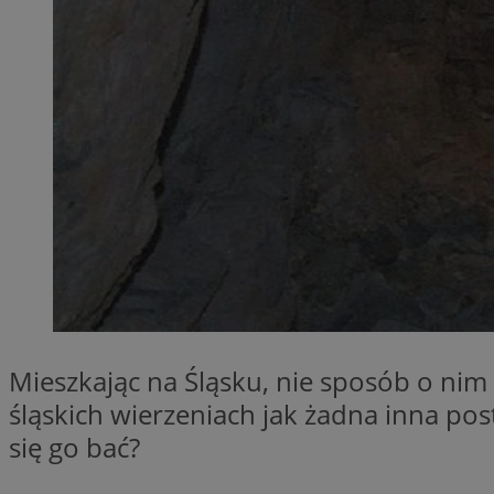
Nazwa
ttwid
.tiktok.c
_clsk
__gads
_clsk
IDE
_clck
VISITOR_INFO1_LIV
_ga_ES69V3SCKQ
_fbp
__gpi
__Secure-YNID
Mieszkając na Śląsku, nie sposób o nim 
OAID
śląskich wierzeniach jak żadna inna pos
się go bać?
YSC