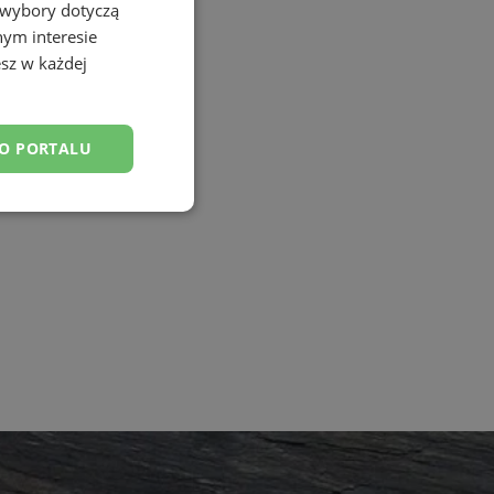
 wybory dotyczą
nym interesie
sz w każdej
DO PORTALU
esklasyfikowane
ane
owanie użytkownika i
j.