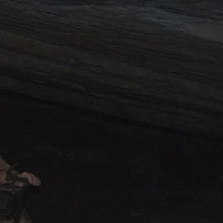
tyfikator sesji.
tyfikator sesji.
tyfikator sesji.
zez usługę Cookie-
eferencji
a pliki cookie. Jest
Cookie-Script.com
o przechowywania
watności dla ich
dane dotyczące
olityki i
ając, że ich
e w przyszłych
 celów
a, zapewniając, że
i, a ich dane są
przez witrynę
sług.