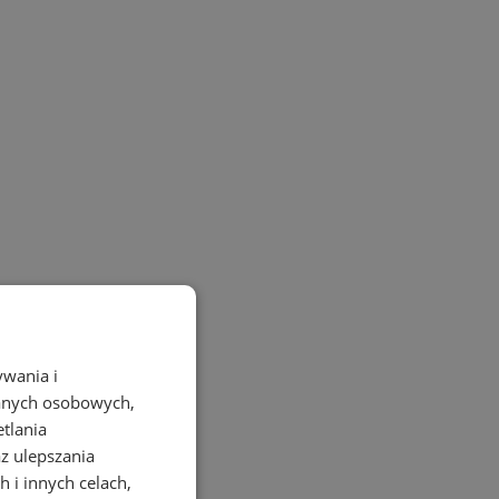
ywania i
danych osobowych,
etlania
az ulepszania
 i innych celach,