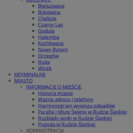
Bielszowice
Bykowina
Chebzie
Czarny Las
Godula
Halemba
Kochłowice
Nowy Bytom
Orzegów
Ruda
Wirek
KRYMINALNE
MIASTO
INFORMACJE O MIEŚCIE
Historia miasta
Ważne adresy i telefony
Harmonogram wywozu odpadów
Parafie i Msze Święte w Rudzie Śląskiej
Rozkłady jazdy w Rudzie Śląskiej
Pogoda w Rudzie Śląskiej
ADMINISTRACJA