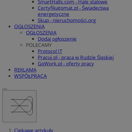
SmartHalls.com - Hale stalowe
Certyfikatomat.pl - Świadectwa
energetyczne
Skup - nieruchomości.org
OGŁOSZENIA
OGŁOSZENIA
Dodaj ogłoszenie
POLECAMY
Protocol IT
Pracuj.pl - praca w Rudzie Śląskiej
GoWork.pl - oferty pracy
REKLAMA
WSPÓŁPRACA
Ciekawe artykuły