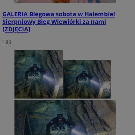
GALERIA
Biegowa sobota w Halembie!
Sierpniowy Bieg Wiewiórki za nami
[ZDJĘCIA]
189