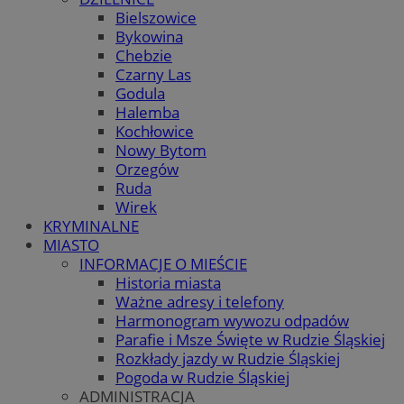
Bielszowice
Bykowina
Chebzie
Czarny Las
Godula
Halemba
Kochłowice
Nowy Bytom
Orzegów
Ruda
Wirek
KRYMINALNE
MIASTO
INFORMACJE O MIEŚCIE
Historia miasta
Ważne adresy i telefony
Harmonogram wywozu odpadów
Parafie i Msze Święte w Rudzie Śląskiej
Rozkłady jazdy w Rudzie Śląskiej
Pogoda w Rudzie Śląskiej
ADMINISTRACJA