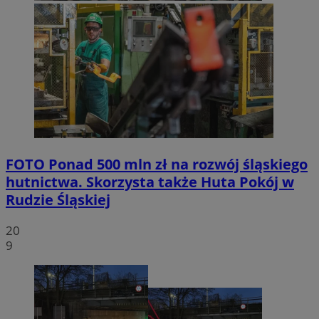
FOTO
Ponad 500 mln zł na rozwój śląskiego
hutnictwa. Skorzysta także Huta Pokój w
Rudzie Śląskiej
20
9