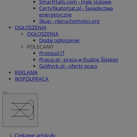
SmartHalls.com - Hale stalowe
Certyfikatomat.pl - Świadectwa
energetyczne
Skup - nieruchomości.org
OGŁOSZENIA
OGŁOSZENIA
Dodaj ogłoszenie
POLECAMY
Protocol IT
Pracuj.pl - praca w Rudzie Śląskiej
GoWork.pl - oferty pracy
REKLAMA
WSPÓŁPRACA
Ciekawe artykuły