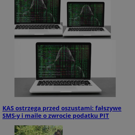
KAS ostrzega przed oszustami: fałszywe
SMS-y i maile o zwrocie podatku PIT