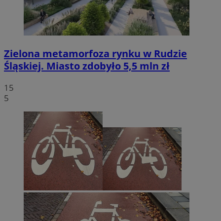
Zielona metamorfoza rynku w Rudzie
Śląskiej. Miasto zdobyło 5,5 mln zł
15
5