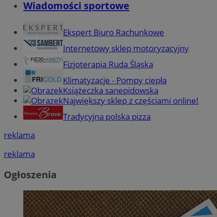
Wiadomości sportowe
Ekspert Biuro Rachunkowe
Internetowy sklep motoryzacyjny
Fizjoterapia Ruda Śląska
Klimatyzacje - Pompy ciepła
Książeczka sanepidowska
Największy sklep z częściami online!
Tradycyjna polska pizza
reklama
reklama
Ogłoszenia