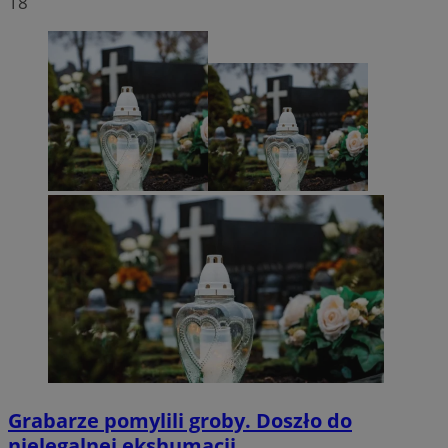
18
Grabarze pomylili groby. Doszło do
nielegalnej ekshumacji