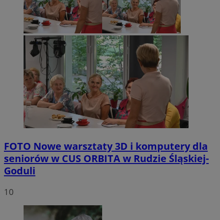
FOTO
Nowe warsztaty 3D i komputery dla
seniorów w CUS ORBITA w Rudzie Śląskiej-
Goduli
10