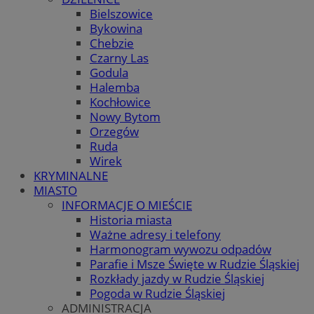
Bielszowice
Bykowina
Chebzie
Czarny Las
Godula
Halemba
Kochłowice
Nowy Bytom
Orzegów
Ruda
Wirek
KRYMINALNE
MIASTO
INFORMACJE O MIEŚCIE
Historia miasta
Ważne adresy i telefony
Harmonogram wywozu odpadów
Parafie i Msze Święte w Rudzie Śląskiej
Rozkłady jazdy w Rudzie Śląskiej
Pogoda w Rudzie Śląskiej
ADMINISTRACJA