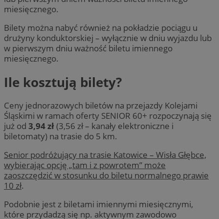
miesięcznego.
Bilety można nabyć również na pokładzie pociągu u
drużyny konduktorskiej – wyłącznie w dniu wyjazdu lub
w pierwszym dniu ważność biletu imiennego
miesięcznego.
Ile kosztują bilety?
Ceny jednorazowych biletów na przejazdy Kolejami
Śląskimi w ramach oferty SENIOR 60+ rozpoczynają się
już od
3,94 zł
(3,56 zł – kanały elektroniczne i
biletomaty) na trasie do 5 km.
Senior podróżujący na trasie Katowice – Wisła Głębce,
wybierając opcję „tam i z powrotem” może
zaoszczędzić w stosunku do biletu normalnego prawie
10 zł
.
Podobnie jest z biletami imiennymi miesięcznymi,
które przydadzą się np. aktywnym zawodowo