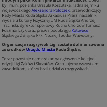
młodym piłkarkom i piłkarzom sukcesów.
Obecni
byli m.in. posłanka Urszula Koszutska, radna sejmiku
wojewódzkiego
Aleksandra Poloczek
, przewodniczący
Rady Miasta Ruda Śląska Arkadiusz Pilarz, naczelnik
wydziału kultury Fizycznej UM Ruda Śląska Andrzej
Trzciński, dyrektor sportowy Ruchu Chorzów Tomasz
Foszmańczyk oraz prezes podokręgu
Katowice
Śląskiego Związku Piłki Nożnej Teodor Wawoczny.
Organizacja rozgrywek Ligi została dofinansowana
ze środków
Urzędu Miasta
Ruda Śląska.
Teraz pozostaje nam czekać na ogłoszenie kolejnej
edycji Ligi Żaków i Skrzatów. Gratulujemy wszystkim
zawodnikom, którzy brali udział w rozgrywkach!