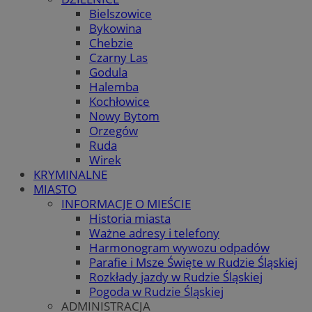
Bielszowice
Bykowina
Chebzie
Czarny Las
Godula
Halemba
Kochłowice
Nowy Bytom
Orzegów
Ruda
Wirek
KRYMINALNE
MIASTO
INFORMACJE O MIEŚCIE
Historia miasta
Ważne adresy i telefony
Harmonogram wywozu odpadów
Parafie i Msze Święte w Rudzie Śląskiej
Rozkłady jazdy w Rudzie Śląskiej
Pogoda w Rudzie Śląskiej
ADMINISTRACJA