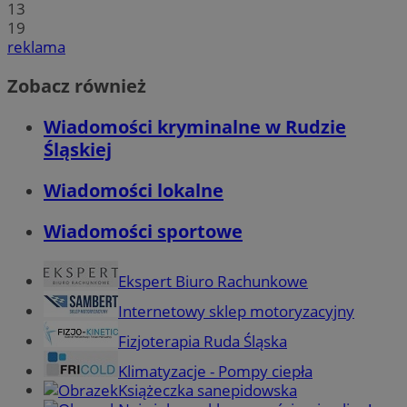
13
19
reklama
Zobacz również
Wiadomości kryminalne w Rudzie
Śląskiej
Wiadomości lokalne
Wiadomości sportowe
Ekspert Biuro Rachunkowe
Internetowy sklep motoryzacyjny
Fizjoterapia Ruda Śląska
Klimatyzacje - Pompy ciepła
Książeczka sanepidowska