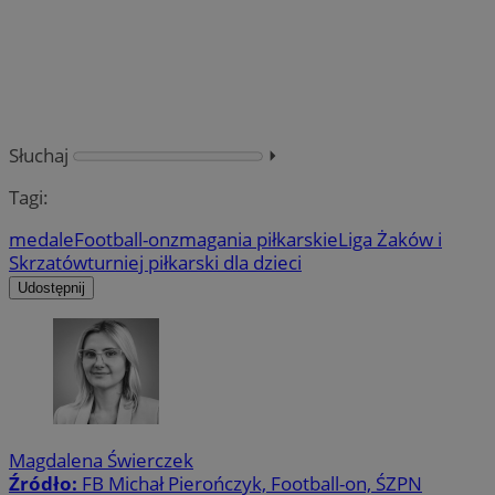
Słuchaj
⏵︎
Tagi:
medale
Football-on
zmagania piłkarskie
Liga Żaków i
Skrzatów
turniej piłkarski dla dzieci
Udostępnij
Magdalena Świerczek
Źródło:
FB Michał Pierończyk, Football-on, ŚZPN