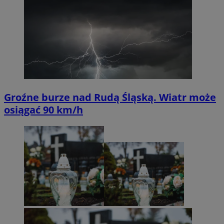
Groźne burze nad Rudą Śląską. Wiatr może
osiągać 90 km/h