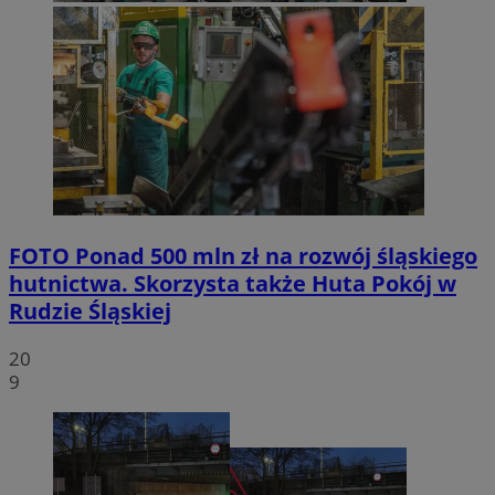
FOTO
Ponad 500 mln zł na rozwój śląskiego
hutnictwa. Skorzysta także Huta Pokój w
Rudzie Śląskiej
20
9