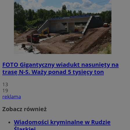
FOTO
Gigantyczny wiadukt nasunięty na
trasę N-S. Waży ponad 5 tysięcy ton
13
19
reklama
Zobacz również
Wiadomości kryminalne w Rudzie
Śląskiej