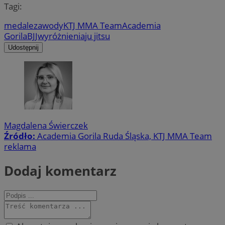
Tagi:
medale
zawody
KTJ MMA Team
Academia
Gorila
BJJ
wyróżnienia
ju jitsu
Udostępnij
Magdalena Świerczek
Źródło:
Academia Gorila Ruda Śląska, KTJ MMA Team
reklama
Dodaj komentarz