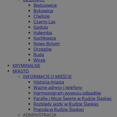
Bielszowice
Bykowina
Chebzie
Czarny Las
Godula
Halemba
Kochłowice
Nowy Bytom
Orzegów
Ruda
Wirek
KRYMINALNE
MIASTO
INFORMACJE O MIEŚCIE
Historia miasta
Ważne adresy i telefony
Harmonogram wywozu odpadów
Parafie i Msze Święte w Rudzie Śląskiej
Rozkłady jazdy w Rudzie Śląskiej
Pogoda w Rudzie Śląskiej
ADMINISTRACJA