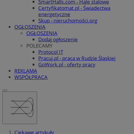
SmartHalls.com - Hale stalowe
Certyfikatomat.pl - Świadectwa
energetyczne
Skup - nieruchomości.org
OGŁOSZENIA
OGŁOSZENIA
Dodaj ogłoszenie
POLECAMY
Protocol IT
Pracuj.pl - praca w Rudzie Śląskiej
GoWork.pl - oferty pracy
REKLAMA
WSPÓŁPRACA
Ciekawe artykuły