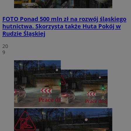
FOTO
Ponad 500 mln zł na rozwój śląskiego
hutnictwa. Skorzysta także Huta Pokój w
Rudzie Śląskiej
20
9