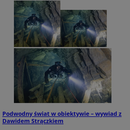
Podwodny świat w obiektywie – wywiad z
Dawidem Strączkiem