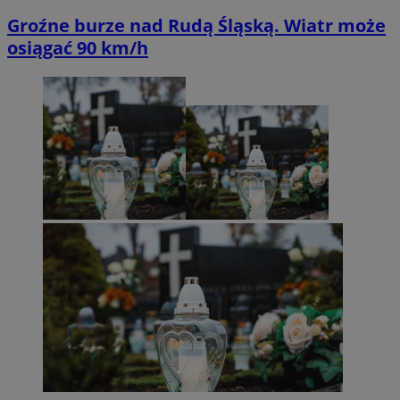
Groźne burze nad Rudą Śląską. Wiatr może
osiągać 90 km/h