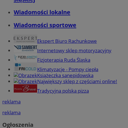
Wiadomości lokalne
Wiadomości sportowe
Ekspert Biuro Rachunkowe
Internetowy sklep motoryzacyjny
Fizjoterapia Ruda Śląska
Klimatyzacje - Pompy ciepła
Książeczka sanepidowska
Największy sklep z częściami online!
Tradycyjna polska pizza
reklama
reklama
Ogłoszenia