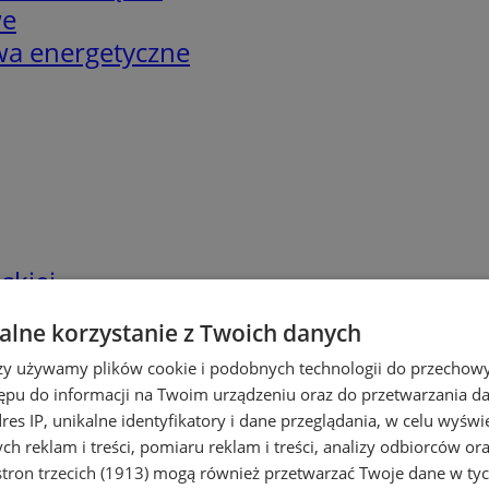
we
twa energetyczne
skiej
lne korzystanie z Twoich danych
rzy używamy plików cookie i podobnych technologii do przechow
ępu do informacji na Twoim urządzeniu oraz do przetwarzania 
dres IP, unikalne identyfikatory i dane przeglądania, w celu wyświ
h reklam i treści, pomiaru reklam i treści, analizy odbiorców or
tron trzecich (1913)
mogą również przetwarzać Twoje dane w tych