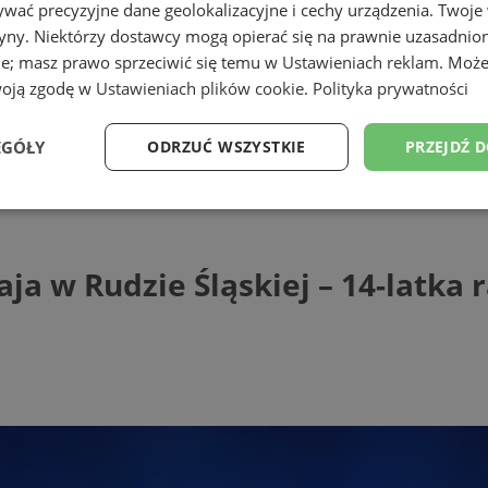
wać precyzyjne dane geolokalizacyjne i cechy urządzenia. Twoje
tryny. Niektórzy dostawcy mogą opierać się na prawnie uzasadnio
ie; masz prawo sprzeciwić się temu w
Ustawieniach reklam
. Może
woją zgodę w
Ustawieniach plików cookie
.
Polityka prywatności
ąskiej
EGÓŁY
ODRZUĆ WSZYSTKIE
PRZEJDŹ 
 Rudzie Śląskiej – 14-latka ranna na pas
Wydajność
Targetowanie
Funkcjonalność
Ni
aja w Rudzie Śląskiej – 14-latka
ezbędne
Wydajność
Targetowanie
Funkcjonalność
Niesklasyfikow
ie umożliwiają korzystanie z podstawowych funkcji strony internetowej, takich jak log
Bez niezbędnych plików cookie nie można prawidłowo korzystać ze strony internetowe
Provider
/
Okres
Opis
Domena
przechowywania