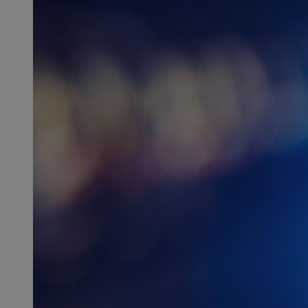
SessID
QeSessID
MvSessID
msToken
__cf_bm
__cf_bm
VISITOR_PRIVACY_
CookieScriptConse