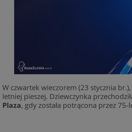
Provider
Nazwa
Domena
Nazwa
Nazwa
ttwid
.tiktok.c
_clsk
_fbp
FCCDCF
MR
_ga
W czwartek wieczorem (23 stycznia br.), 
MUID
letniej pieszej. Dziewczynka przechodz
Plaza
, gdy została potrącona przez 75-l
SM
_ga_ES69V3SCKQ