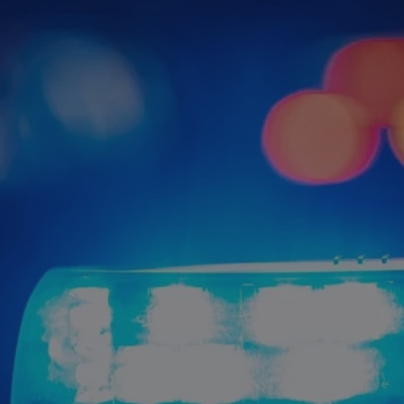
rudaslaska.com.pl
1 rok
Ten plik cookie przechowuje iden
rudaslaska.com.pl
1 rok
Ten plik cookie przechowuje iden
rudaslaska.com.pl
1 rok
Ten plik cookie przechowuje iden
.tiktok.com
1 tydzień 3 dni
Ten plik cookie jest używany do
uwierzytelniania i bezpieczeństw
użytkownicy pozostają zalogowan
zabezpieczone, jak poruszać się 
internetową lub interakcji z jej u
30 minut
Ten plik cookie służy do rozróżn
Cloudflare Inc.
Jest to korzystne dla strony int
.x.com
umożliwia tworzenie ważnych r
korzystania z jej witryny interne
29 minut 59
Ten plik cookie służy do rozróżn
Cloudflare Inc.
sekund
Jest to korzystne dla strony int
.twitter.com
umożliwia tworzenie ważnych r
korzystania z jej witryny interne
Polityce prywatności Google
METADATA
5 miesięcy 4
Ten plik cookie jest używany d
YouTube
tygodnie
zgody użytkownika i wyboru pry
.youtube.com
interakcji z witryną. Rejestruje 
zgody odwiedzającego na różne p
ustawienia prywatności, zapewni
preferencje zostaną uhonorowan
sesjach.
nt
4 tygodnie 2 dni
Ten plik cookie jest używany pr
CookieScript