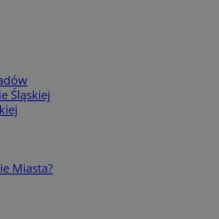
adów
e Śląskiej
kiej
ie Miasta?