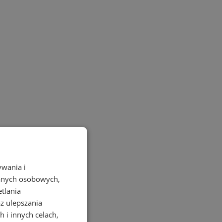
ywania i
danych osobowych,
etlania
az ulepszania
 i innych celach,