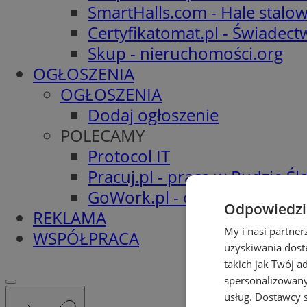
SmartHalls.com - Hale stalo
Certyfikatomat.pl - Świadec
Skup - nieruchomości.org
OGŁOSZENIA
OGŁOSZENIA
Dodaj ogłoszenie
POLECAMY
Protocol IT
Pracuj.pl - praca w Rudzie Ślą
GoWork.pl - oferty pracy
Odpowiedzia
REKLAMA
My i nasi partne
WSPÓŁPRACA
uzyskiwania dost
takich jak Twój a
spersonalizowanyc
usług.
Dostawcy s