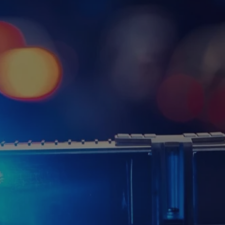
tyfikator sesji.
tyfikator sesji.
tyfikator sesji.
 celów
a, zapewniając, że
i, a ich dane są
przez witrynę
sług.
iania ludzi i botów.
ernetowej, ponieważ
aportów na temat
towej.
iania ludzi i botów.
ernetowej, ponieważ
aportów na temat
towej.
o przechowywania
watności dla ich
dane dotyczące
olityki i
ając, że ich
e w przyszłych
zez usługę Cookie-