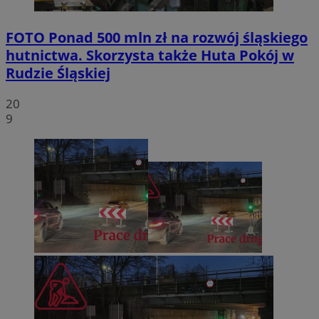
FOTO
Ponad 500 mln zł na rozwój śląskiego
hutnictwa. Skorzysta także Huta Pokój w
Rudzie Śląskiej
20
9