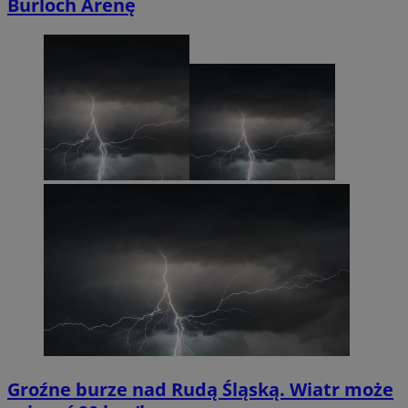
Burloch Arenę
Groźne burze nad Rudą Śląską. Wiatr może