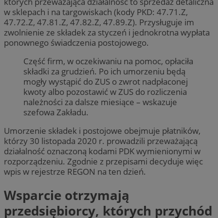
których przeważająca działalność to sprzedaż detaliczna
w sklepach i na targowiskach (kody PKD: 47.71.Z,
47.72.Z, 47.81.Z, 47.82.Z, 47.89.Z). Przysługuje im
zwolnienie ze składek za styczeń i jednokrotna wypłata
ponownego świadczenia postojowego.
Część firm, w oczekiwaniu na pomoc, opłaciła
składki za grudzień. Po ich umorzeniu będą
mogły wystąpić do ZUS o zwrot nadpłaconej
kwoty albo pozostawić w ZUS do rozliczenia
należności za dalsze miesiące – wskazuje
szefowa Zakładu.
Umorzenie składek i postojowe obejmuje płatników,
którzy 30 listopada 2020 r. prowadzili przeważającą
działalność oznaczoną kodami PDK wymienionymi w
rozporządzeniu. Zgodnie z przepisami decyduje więc
wpis w rejestrze REGON na ten dzień.
Wsparcie otrzymają
przedsiębiorcy, których przychód