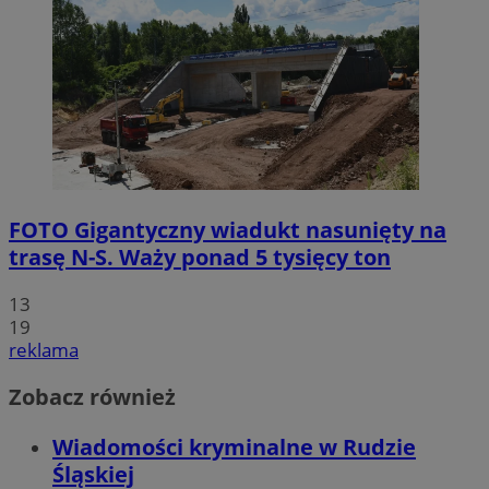
FOTO
Gigantyczny wiadukt nasunięty na
trasę N-S. Waży ponad 5 tysięcy ton
13
19
reklama
Zobacz również
Wiadomości kryminalne w Rudzie
Śląskiej