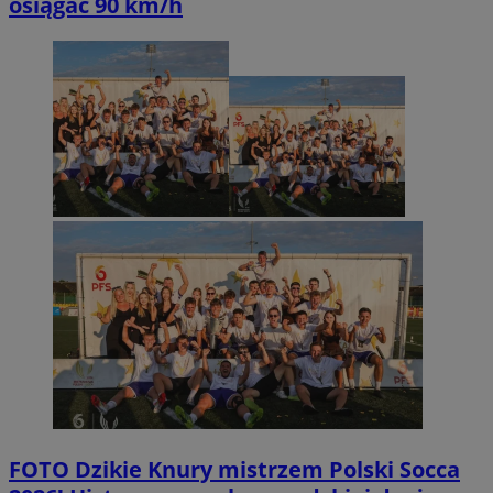
osiągać 90 km/h
FOTO
Dzikie Knury mistrzem Polski Socca