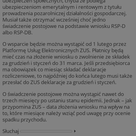
ubezpieczeń społecznych, chyba że podlega
ubezpieczeniom emerytalnym i rentowym z tytułu
prowadzenia pozarolniczej działalności gospodarczej.
Musiał także otrzymać wcześniej choć jedno
świadczenie postojowe na podstawie wniosku RSP-D
albo RSP-DB.
O wsparcie będzie można wystąpić od 1 lutego przez
Platformę Usług Elektronicznych ZUS. Płatnicy będą
mieć czas na złożenie wniosku o zwolnienie ze składek
za grudzień i styczeń do 31 marca. Jeśli przedsiębiorca
ma obowiązek co miesiąc składać deklaracje
rozliczeniowe, to najpóźniej do końca lutego musi także
przesłać do ZUS deklaracje za grudzień i styczeń.
O świadczenie postojowe można wystąpić nawet do
trzech miesięcy po ustaniu stanu epidemii. Jednak – jak
przypomina ZUS – data złożenia wniosku ma wpływ na
to, które miesiące należy wziąć pod uwagę przy ocenie
spadku przychodu.
Słuchaj
⏵︎