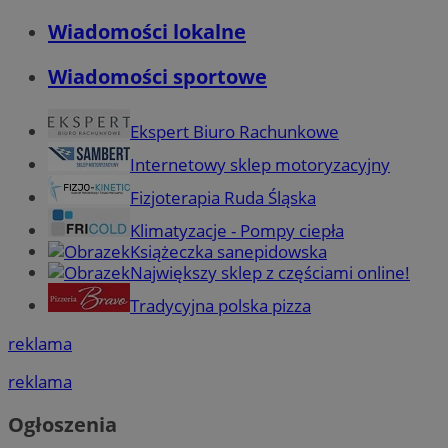
Wiadomości lokalne
Wiadomości sportowe
Ekspert Biuro Rachunkowe
Internetowy sklep motoryzacyjny
Fizjoterapia Ruda Śląska
Klimatyzacje - Pompy ciepła
Książeczka sanepidowska
Największy sklep z częściami online!
Tradycyjna polska pizza
reklama
reklama
Ogłoszenia