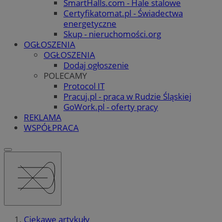
SmartHalls.com - Hale stalowe
Certyfikatomat.pl - Świadectwa
energetyczne
Skup - nieruchomości.org
OGŁOSZENIA
OGŁOSZENIA
Dodaj ogłoszenie
POLECAMY
Protocol IT
Pracuj.pl - praca w Rudzie Śląskiej
GoWork.pl - oferty pracy
REKLAMA
WSPÓŁPRACA
Ciekawe artykuły