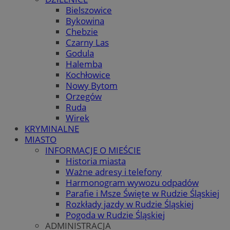
Bielszowice
Bykowina
Chebzie
Czarny Las
Godula
Halemba
Kochłowice
Nowy Bytom
Orzegów
Ruda
Wirek
KRYMINALNE
MIASTO
INFORMACJE O MIEŚCIE
Historia miasta
Ważne adresy i telefony
Harmonogram wywozu odpadów
Parafie i Msze Święte w Rudzie Śląskiej
Rozkłady jazdy w Rudzie Śląskiej
Pogoda w Rudzie Śląskiej
ADMINISTRACJA