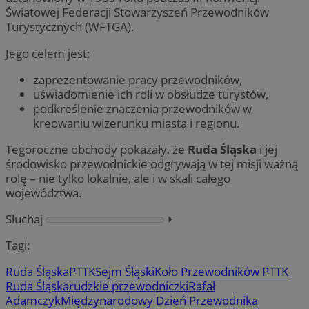
Światowej Federacji Stowarzyszeń Przewodników
Turystycznych (WFTGA).
Jego celem jest:
zaprezentowanie pracy przewodników,
uświadomienie ich roli w obsłudze turystów,
podkreślenie znaczenia przewodników w
kreowaniu wizerunku miasta i regionu.
Tegoroczne obchody pokazały, że
Ruda Śląska
i jej
środowisko przewodnickie odgrywają w tej misji ważną
rolę – nie tylko lokalnie, ale i w skali całego
województwa.
Słuchaj
⏵︎
Tagi:
Ruda Śląska
PTTK
Sejm Śląski
Koło Przewodników PTTK
Ruda Śląska
rudzkie przewodniczki
Rafał
Adamczyk
Międzynarodowy Dzień Przewodnika