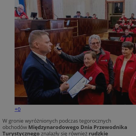
+0
W gronie wyróżnionych podczas tegorocznych
obchodów
Międzynarodowego Dnia Przewodnika
Turystycznego
znalazły się również
rudzkie