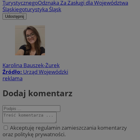
Turystycznego
Odznaka Za Zasługi dla Województwa
Śląskiego
turystyka Śląsk
Udostępnij
Karolina Bauszek-Żurek
Źródło:
Urząd Wojewódzki
reklama
Dodaj komentarz
Akceptuję regulamin zamieszczania komentarzy
oraz politykę prywatności.