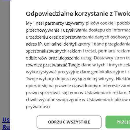
Odpowiedzialne korzystanie z Twoi
My i nasi partnerzy używamy plików cookie i podob
przechowywania i uzyskiwania dostępu do informac
urządzeniu oraz do przetwarzania danych osobowych
adres IP, unikalne identyfikatory i dane przeglądani
spersonalizowanych reklam i treści, pomiaru reklam i
odbiorców oraz ulepszania usług.
Dostawcy stron tr
również przetwarzać Twoje dane w tych i innych cel
wykorzystywać precyzyjne dane geolokalizacyjne i c
Twoje wybory dotyczą wyłącznie tej witryny. Niekt
opierać się na prawnie uzasadnionym interesie zami
prawo sprzeciwić się temu w
Ustawieniach reklam
.
chwili wycofać swoją zgodę w
Ustawieniach plików 
prywatności
Uszkodzono Mitsubishi na parkingu w
ODRZUĆ WSZYSTKIE
PRZEJ
Rudzie Śląskiej. Policja szuka świadków