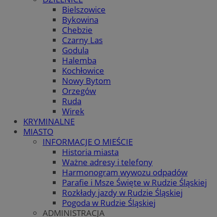
Bielszowice
Bykowina
Chebzie
Czarny Las
Godula
Halemba
Kochłowice
Nowy Bytom
Orzegów
Ruda
Wirek
KRYMINALNE
MIASTO
INFORMACJE O MIEŚCIE
Historia miasta
Ważne adresy i telefony
Harmonogram wywozu odpadów
Parafie i Msze Święte w Rudzie Śląskiej
Rozkłady jazdy w Rudzie Śląskiej
Pogoda w Rudzie Śląskiej
ADMINISTRACJA