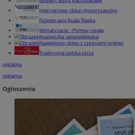
Ekspert Biuro Rachunkowe
Internetowy sklep motoryzacyjny
Fizjoterapia Ruda Śląska
Klimatyzacje - Pompy ciepła
Książeczka sanepidowska
Największy sklep z częściami online!
Tradycyjna polska pizza
reklama
reklama
Ogłoszenia