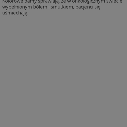
Kolorowe damy sprawiają, że w onkologicznym świecie
wypełnionym bólem i smutkiem, pacjenci się
uśmiechają.