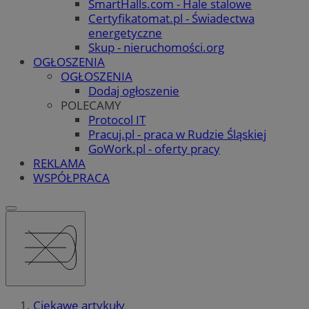
SmartHalls.com - Hale stalowe
Certyfikatomat.pl - Świadectwa
energetyczne
Skup - nieruchomości.org
OGŁOSZENIA
OGŁOSZENIA
Dodaj ogłoszenie
POLECAMY
Protocol IT
Pracuj.pl - praca w Rudzie Śląskiej
GoWork.pl - oferty pracy
REKLAMA
WSPÓŁPRACA
Ciekawe artykuły