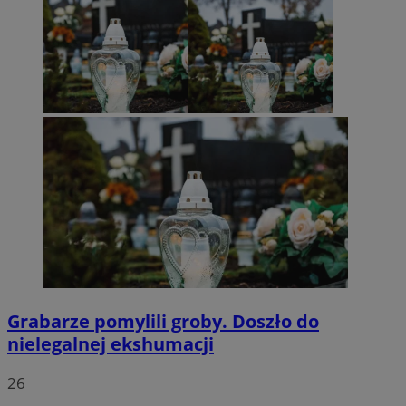
Grabarze pomylili groby. Doszło do
nielegalnej ekshumacji
26