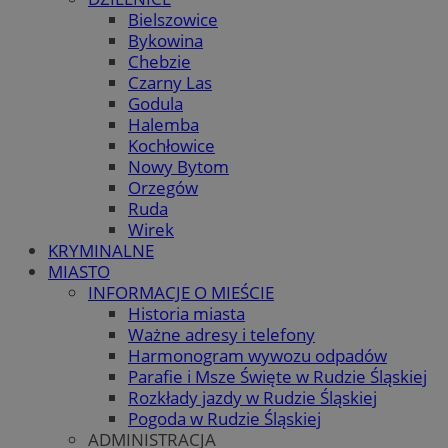
Bielszowice
Bykowina
Chebzie
Czarny Las
Godula
Halemba
Kochłowice
Nowy Bytom
Orzegów
Ruda
Wirek
KRYMINALNE
MIASTO
INFORMACJE O MIEŚCIE
Historia miasta
Ważne adresy i telefony
Harmonogram wywozu odpadów
Parafie i Msze Święte w Rudzie Śląskiej
Rozkłady jazdy w Rudzie Śląskiej
Pogoda w Rudzie Śląskiej
ADMINISTRACJA