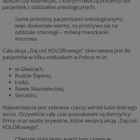
apaszki czy kosmetyki, z których tworzą prezenty dla
pacjentek z oddziałów onkologicznych.
Same jesteśmy pacjentkami onkologicznymi,
więc doskonale wiemy, co przeżywa się na
oddziale onkologii – mówią mieszkanki
Knurowa.
Cała akcja „Daj coś KOLORowego” skierowana jest do
pacjentów w kilku oddziałach w Polsce m.in.
w Gliwicach,
Rudzie Śląskiej,
Łodzi,
Rawie Mazowieckiej,
Sieradzu.
Najważniejsze jest zebranie rzeczy wśród ludzi dobrego
serca. Oczywiście cały czas poszukiwani są darczyńcy:
firmy oraz osoby prywatne, które wesprą akcję „Daj coś
KOLORowego”.
Obecnie planujemy event tym razem w