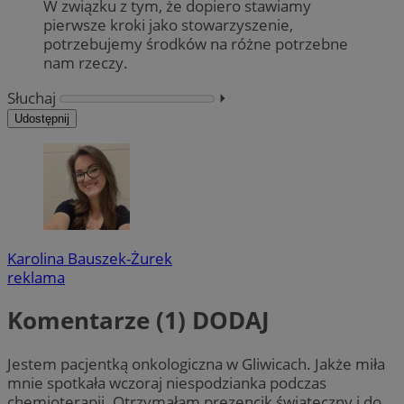
W związku z tym, że dopiero stawiamy
pierwsze kroki jako stowarzyszenie,
potrzebujemy środków na różne potrzebne
nam rzeczy.
Słuchaj
⏵︎
Udostępnij
Karolina Bauszek-Żurek
reklama
Komentarze (1)
DODAJ
Jestem pacjentką onkologiczna w Gliwicach. Jakże miła
mnie spotkała wczoraj niespodzianka podczas
chemioterapii. Otrzymałam prezencik świateczny i do