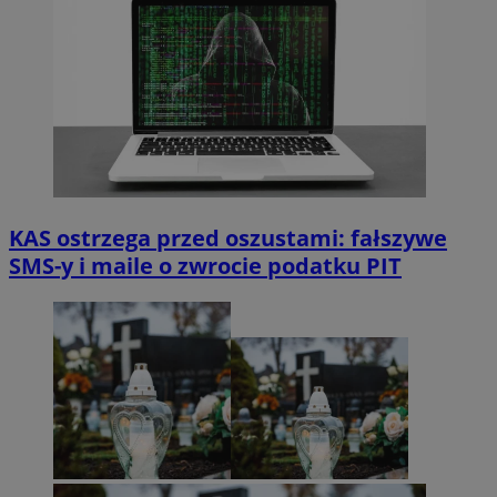
KAS ostrzega przed oszustami: fałszywe
SMS-y i maile o zwrocie podatku PIT