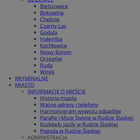
Bielszowice
Bykowina
Chebzie
Czarny Las
Godula
Halemba
Kochłowice
Nowy Bytom
Orzegów
Ruda
Wirek
KRYMINALNE
MIASTO
INFORMACJE O MIEŚCIE
Historia miasta
Ważne adresy i telefony
Harmonogram wywozu odpadów
Parafie i Msze Święte w Rudzie Śląskiej
Rozkłady jazdy w Rudzie Śląskiej
Pogoda w Rudzie Śląskiej
ADMINISTRACJA