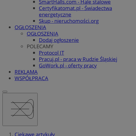
SmartHalls.com - Hale stalowe
Certyfikatomat.pl - Świadectwa
energetyczne
Skup - nieruchomości.org
OGŁOSZENIA
OGŁOSZENIA
Dodaj ogłoszenie
POLECAMY
Protocol IT
Pracuj.pl - praca w Rudzie Śląskiej
GoWork.pl - oferty pracy
REKLAMA
WSPÓŁPRACA
Ciekawe artykuły