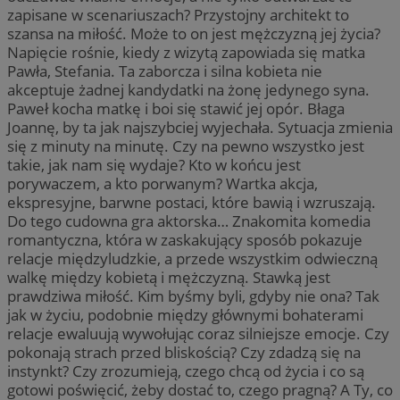
zapisane w scenariuszach? Przystojny architekt to
szansa na miłość. Może to on jest mężczyzną jej życia?
Napięcie rośnie, kiedy z wizytą zapowiada się matka
Pawła, Stefania. Ta zaborcza i silna kobieta nie
akceptuje żadnej kandydatki na żonę jedynego syna.
Paweł kocha matkę i boi się stawić jej opór. Błaga
Joannę, by ta jak najszybciej wyjechała. Sytuacja zmienia
się z minuty na minutę. Czy na pewno wszystko jest
takie, jak nam się wydaje? Kto w końcu jest
porywaczem, a kto porwanym? Wartka akcja,
ekspresyjne, barwne postaci, które bawią i wzruszają.
Do tego cudowna gra aktorska… Znakomita komedia
romantyczna, która w zaskakujący sposób pokazuje
relacje międzyludzkie, a przede wszystkim odwieczną
walkę między kobietą i mężczyzną. Stawką jest
prawdziwa miłość. Kim byśmy byli, gdyby nie ona? Tak
jak w życiu, podobnie między głównymi bohaterami
relacje ewaluują wywołując coraz silniejsze emocje. Czy
pokonają strach przed bliskością? Czy zdadzą się na
instynkt? Czy zrozumieją, czego chcą od życia i co są
gotowi poświęcić, żeby dostać to, czego pragną? A Ty, co