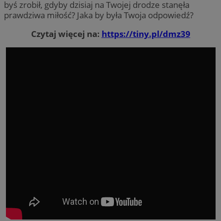
byś zrobił, gdyby dzisiaj na Twojej drodze stanęła
prawdziwa miłość? Jaka by była Twoja odpowiedź?
Czytaj więcej na:
https://tiny.pl/dmz39