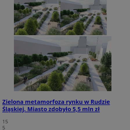
Zielona metamorfoza rynku w Rudzie
Śląskiej. Miasto zdobyło 5,5 mln zł
15
5