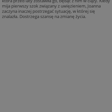
która przed laty zostawiła go, będąc z nim w ciąży. Kiedy
mija pierwszy szok związany z uwięzieniem, Joanna
zaczyna inaczej postrzegać sytuację, w której się
znalazła. Dostrzega szansę na zmianę życia.