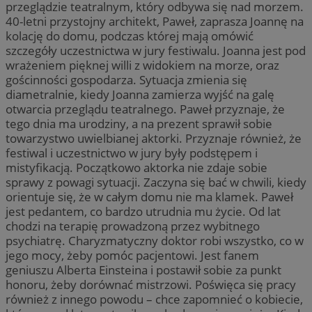
przeglądzie teatralnym, który odbywa się nad morzem.
40-letni przystojny architekt, Paweł, zaprasza Joannę na
kolację do domu, podczas której mają omówić
szczegóły uczestnictwa w jury festiwalu. Joanna jest pod
wrażeniem pięknej willi z widokiem na morze, oraz
gościnności gospodarza. Sytuacja zmienia się
diametralnie, kiedy Joanna zamierza wyjść na galę
otwarcia przeglądu teatralnego. Paweł przyznaje, że
tego dnia ma urodziny, a na prezent sprawił sobie
towarzystwo uwielbianej aktorki. Przyznaje również, że
festiwal i uczestnictwo w jury były podstępem i
mistyfikacją. Początkowo aktorka nie zdaje sobie
sprawy z powagi sytuacji. Zaczyna się bać w chwili, kiedy
orientuje się, że w całym domu nie ma klamek. Paweł
jest pedantem, co bardzo utrudnia mu życie. Od lat
chodzi na terapię prowadzoną przez wybitnego
psychiatrę. Charyzmatyczny doktor robi wszystko, co w
jego mocy, żeby pomóc pacjentowi. Jest fanem
geniuszu Alberta Einsteina i postawił sobie za punkt
honoru, żeby dorównać mistrzowi. Poświęca się pracy
również z innego powodu – chce zapomnieć o kobiecie,