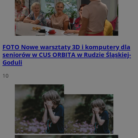
FOTO
Nowe warsztaty 3D i komputery dla
seniorów w CUS ORBITA w Rudzie Śląskiej-
Goduli
10