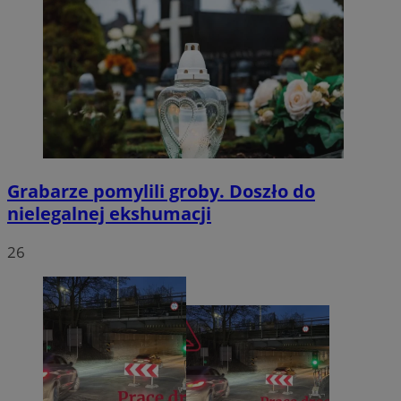
Grabarze pomylili groby. Doszło do
nielegalnej ekshumacji
26