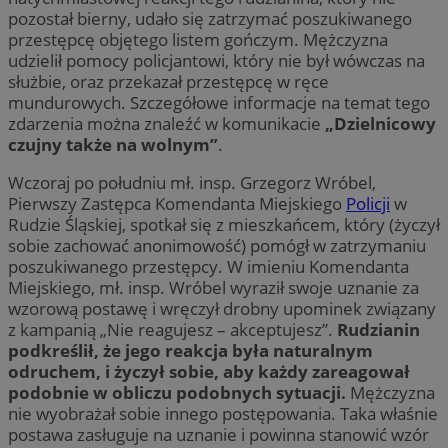
pozostał bierny, udało się zatrzymać poszukiwanego
przestępcę objętego listem gończym. Mężczyzna
udzielił pomocy policjantowi, który nie był wówczas na
służbie, oraz przekazał przestępcę w ręce
mundurowych. Szczegółowe informacje na temat tego
zdarzenia można znaleźć w komunikacie
„Dzielnicowy
czujny także na wolnym”
.
Wczoraj po południu mł. insp. Grzegorz Wróbel,
Pierwszy Zastępca Komendanta Miejskiego
Policji
w
Rudzie Śląskiej, spotkał się z mieszkańcem, który (życzył
sobie zachować anonimowość) pomógł w zatrzymaniu
poszukiwanego przestępcy. W imieniu Komendanta
Miejskiego, mł. insp. Wróbel wyraził swoje uznanie za
wzorową postawę i wręczył drobny upominek związany
z kampanią „Nie reagujesz – akceptujesz”.
Rudzianin
podkreślił, że jego reakcja była naturalnym
odruchem, i życzył sobie, aby każdy zareagował
podobnie w obliczu podobnych sytuacji.
Mężczyzna
nie wyobrażał sobie innego postępowania. Taka właśnie
postawa zasługuje na uznanie i powinna stanowić wzór