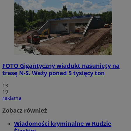
FOTO
Gigantyczny wiadukt nasunięty na
trasę N-S. Waży ponad 5 tysięcy ton
13
19
reklama
Zobacz również
Wiadomości kryminalne w Rudzie
Śląskiej