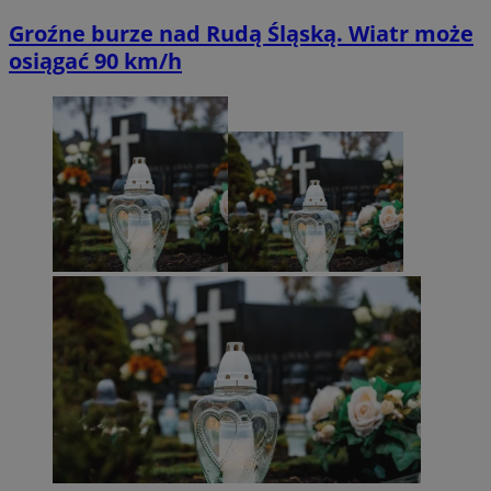
Groźne burze nad Rudą Śląską. Wiatr może
osiągać 90 km/h