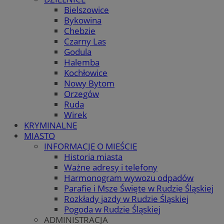
Bielszowice
Bykowina
Chebzie
Czarny Las
Godula
Halemba
Kochłowice
Nowy Bytom
Orzegów
Ruda
Wirek
KRYMINALNE
MIASTO
INFORMACJE O MIEŚCIE
Historia miasta
Ważne adresy i telefony
Harmonogram wywozu odpadów
Parafie i Msze Święte w Rudzie Śląskiej
Rozkłady jazdy w Rudzie Śląskiej
Pogoda w Rudzie Śląskiej
ADMINISTRACJA