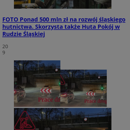
FOTO
Ponad 500 mln zł na rozwój śląskiego
hutnictwa. Skorzysta także Huta Pokój w
Rudzie Śląskiej
20
9