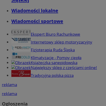
Wiadomości lokalne
Wiadomości sportowe
Ekspert Biuro Rachunkowe
Internetowy sklep motoryzacyjny
Fizjoterapia Ruda Śląska
Klimatyzacje - Pompy ciepła
Książeczka sanepidowska
Największy sklep z częściami online!
Tradycyjna polska pizza
reklama
reklama
Ogłoszenia