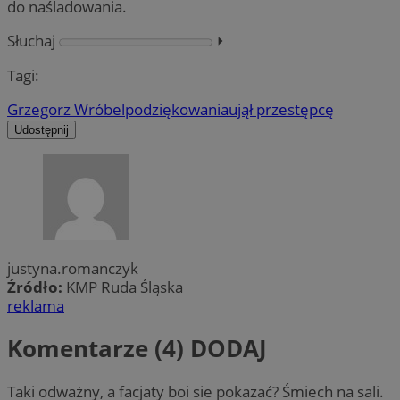
do naśladowania.
Słuchaj
⏵︎
Tagi:
Grzegorz Wróbel
podziękowania
ujął przestępcę
Udostępnij
justyna.romanczyk
Źródło:
KMP Ruda Śląska
reklama
Komentarze (4)
DODAJ
Taki odważny, a facjaty boi sie pokazać? Śmiech na sali.