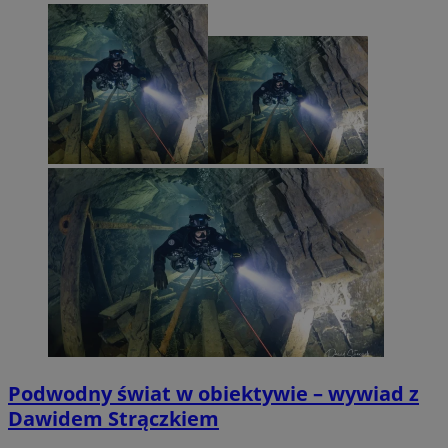
Podwodny świat w obiektywie – wywiad z
Dawidem Strączkiem