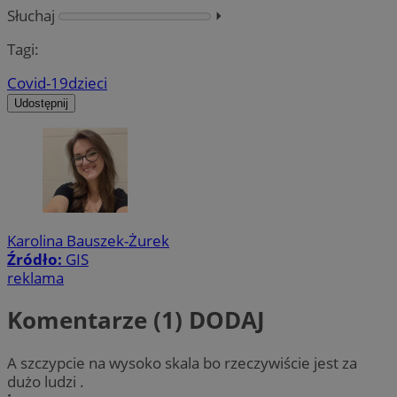
Słuchaj
⏵︎
Tagi:
Covid-19
dzieci
Udostępnij
Karolina Bauszek-Żurek
Źródło:
GIS
reklama
Komentarze (1)
DODAJ
A szczypcie na wysoko skala bo rzeczywiście jest za
dużo ludzi .