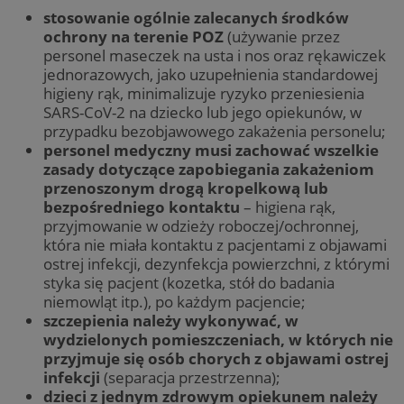
stosowanie ogólnie zalecanych środków
ochrony na terenie POZ
(używanie przez
personel maseczek na usta i nos oraz rękawiczek
jednorazowych, jako uzupełnienia standardowej
higieny rąk, minimalizuje ryzyko przeniesienia
SARS-CoV-2 na dziecko lub jego opiekunów, w
przypadku bezobjawowego zakażenia personelu;
personel medyczny musi zachować wszelkie
zasady dotyczące zapobiegania zakażeniom
przenoszonym drogą kropelkową lub
bezpośredniego kontaktu
– higiena rąk,
przyjmowanie w odzieży roboczej/ochronnej,
która nie miała kontaktu z pacjentami z objawami
ostrej infekcji, dezynfekcja powierzchni, z którymi
styka się pacjent (kozetka, stół do badania
niemowląt itp.), po każdym pacjencie;
szczepienia należy wykonywać, w
wydzielonych pomieszczeniach, w których nie
przyjmuje się osób chorych z objawami ostrej
infekcji
(separacja przestrzenna);
dzieci z jednym zdrowym opiekunem należy