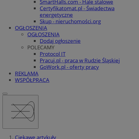
SmartHalls.com - Hale stalowe
Certyfikatomat.pl - Świadectwa
energetyczne
Skup - nieruchomości.org
OGŁOSZENIA
OGŁOSZENIA
Dodaj ogłoszenie
POLECAMY
Protocol IT
Pracuj.pl - praca w Rudzie Śląskiej
GoWork.pl - oferty pracy
REKLAMA
WSPÓŁPRACA
Ciekawe artykuły