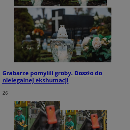
Grabarze pomylili groby. Doszło do
nielegalnej ekshumacji
26