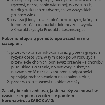
tężcowi, odrze, ospie wietrznej, WZW tupu b,
według wskazań medycznych we wszystkich
grupach wieku,
realizacji innych szczepień ochronnych, których
konieczność podania lub dokończenie wynika
z Charakterystyki Produktu Leczniczego.
Rekomenduje się ponadto upowszechnianie
szczepień:
przeciwko pneumokokom oraz grypie w grupach
ryzyka dorosłych, w tym osób po 60 roku życia i
przewlekle chorych, ponieważ przewlekłe choroby
płuc, układu krążenia, nowotwory, cukrzyca,
niewydolność nerek i zaburzenia odporności
sprzyjają zachorowaniom na zapalenie płuc,
przeciwko krztuścowi u kobiet w ciąży.
Zasady bezpieczeństwa, jakie należy zachować w
czasie szczepienia w okresie pandemii
koronawirusa SARC-CoV-2: