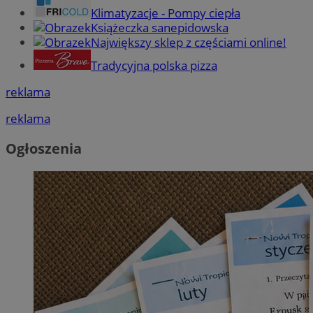
Klimatyzacje - Pompy ciepła
Książeczka sanepidowska
Największy sklep z częściami online!
Tradycyjna polska pizza
reklama
reklama
Ogłoszenia