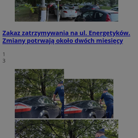
Zakaz zatrzymywania na ul. Energetyków.
Zmiany potrwają około dwóch miesięcy
1
3