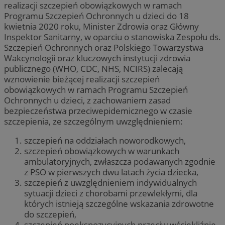
realizacji szczepień obowiązkowych w ramach
Programu Szczepień Ochronnych u dzieci do 18
kwietnia 2020 roku, Minister Zdrowia oraz Główny
Inspektor Sanitarny, w oparciu o stanowiska Zespołu ds.
Szczepień Ochronnych oraz Polskiego Towarzystwa
Wakcynologii oraz kluczowych instytucji zdrowia
publicznego (WHO, CDC, NHS, NCIRS) zalecają
wznowienie bieżącej realizacji szczepień
obowiązkowych w ramach Programu Szczepień
Ochronnych u dzieci, z zachowaniem zasad
bezpieczeństwa przeciwepidemicznego w czasie
szczepienia, ze szczególnym uwzględnieniem:
szczepień na oddziałach noworodkowych,
szczepień obowiązkowych w warunkach
ambulatoryjnych, zwłaszcza podawanych zgodnie
z PSO w pierwszych dwu latach życia dziecka,
szczepień z uwzględnieniem indywidualnych
sytuacji dzieci z chorobami przewlekłymi, dla
których istnieją szczególne wskazania zdrowotne
do szczepień,
szczepień poekspozycyjnych przeciw wściekliźnie,