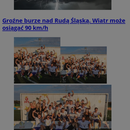
Groźne burze nad Rudą Śląską. Wiatr może
osiągać 90 km/h