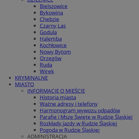
Bielszowice
Bykowina
Chebzie
Czarny Las
Godula
Halemba
Kochłowice
Nowy Bytom
Orzegów
Ruda
Wirek
KRYMINALNE
MIASTO
INFORMACJE O MIEŚCIE
Historia miasta
Ważne adresy i telefony
Harmonogram wywozu odpadów
Parafie i Msze Święte w Rudzie Śląskiej
Rozkłady jazdy w Rudzie Śląskiej
Pogoda w Rudzie Śląskiej
ADMINISTRACJA