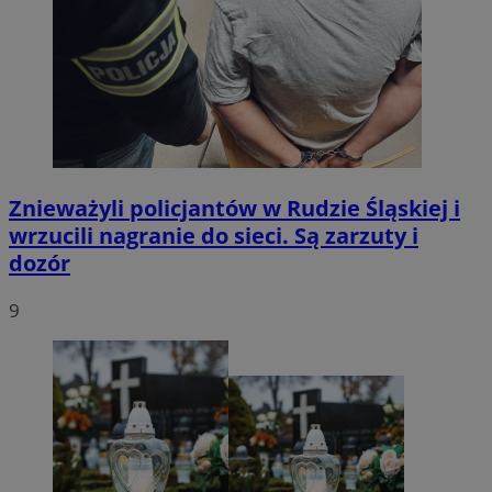
Znieważyli policjantów w Rudzie Śląskiej i
wrzucili nagranie do sieci. Są zarzuty i
dozór
9