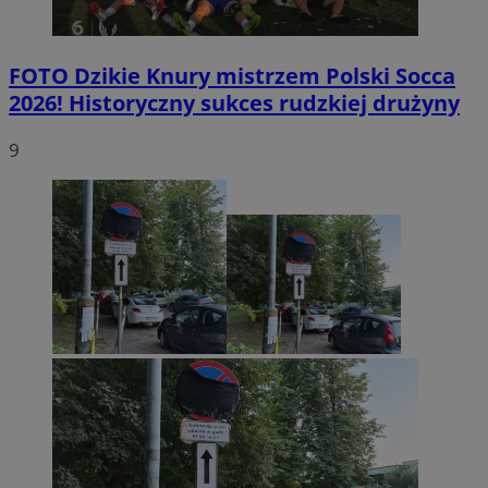
FOTO
Dzikie Knury mistrzem Polski Socca
2026! Historyczny sukces rudzkiej drużyny
9