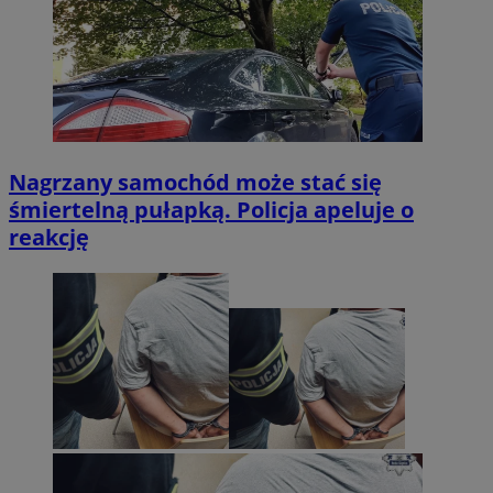
Nagrzany samochód może stać się
śmiertelną pułapką. Policja apeluje o
reakcję