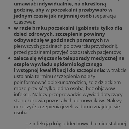
umawiać indywidualnie, na określoną
godzinę, aby w poczekalni przebywało w
jednym czasie jak najmniej osób
(separacja
czasowa);
w razie braku poczekalni i gabinetu tylko dla
dzieci zdrowych, szczepienia powinny
odbywać się w godzinach porannych
(w
pierwszych godzinach po otwarciu przychodni),
przed godzinami przyjęć pozostałych pacjentów;
zaleca się włączenie teleporady medycznej na
etapie wywiadu epidemiologicznego
i wstępnej kwalifikacji do szczepienia:
w trakcie
ustalania terminu szczepienia należy
poinformować opiekuna/rodzica, że z dzieckiem
może przyjść tylko jedna osoba, bez objawów
infekcji. Należy przeprowadzić wywiad dotyczący
stanu zdrowia pozostałych domowników. Należy
odroczyć szczepienia jeżeli w domu znajduje się
osoba:
– z infekcją dróg oddechowych o nieustalonej