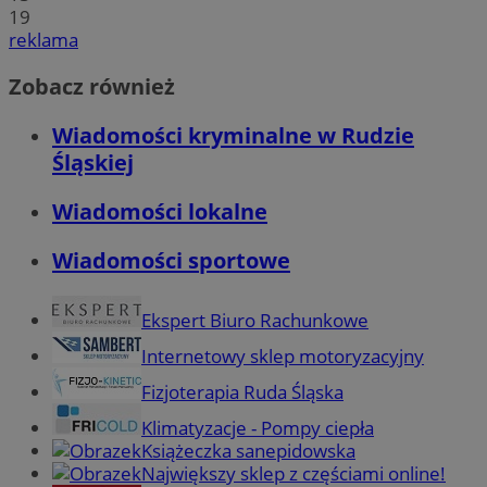
19
reklama
Zobacz również
Wiadomości kryminalne w Rudzie
Śląskiej
Wiadomości lokalne
Wiadomości sportowe
Ekspert Biuro Rachunkowe
Internetowy sklep motoryzacyjny
Fizjoterapia Ruda Śląska
Klimatyzacje - Pompy ciepła
Książeczka sanepidowska
Największy sklep z częściami online!