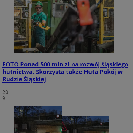
FOTO
Ponad 500 mln zł na rozwój śląskiego
hutnictwa. Skorzysta także Huta Pokój w
Rudzie Śląskiej
20
9