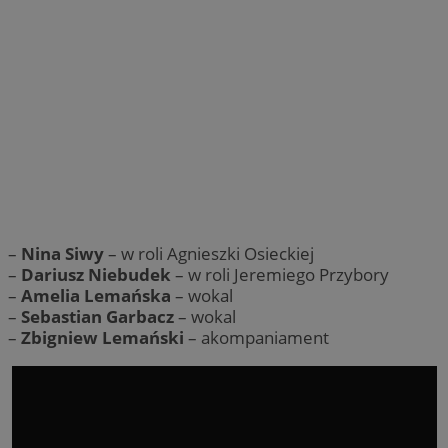
–
Nina Siwy
– w roli Agnieszki Osieckiej
–
Dariusz Niebudek
– w roli Jeremiego Przybory
–
Amelia Lemańska
– wokal
–
Sebastian Garbacz
– wokal
–
Zbigniew Lemański
– akompaniament