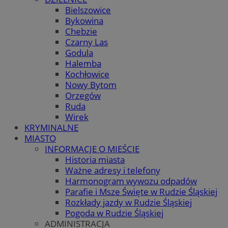
Bielszowice
Bykowina
Chebzie
Czarny Las
Godula
Halemba
Kochłowice
Nowy Bytom
Orzegów
Ruda
Wirek
KRYMINALNE
MIASTO
INFORMACJE O MIEŚCIE
Historia miasta
Ważne adresy i telefony
Harmonogram wywozu odpadów
Parafie i Msze Święte w Rudzie Śląskiej
Rozkłady jazdy w Rudzie Śląskiej
Pogoda w Rudzie Śląskiej
ADMINISTRACJA