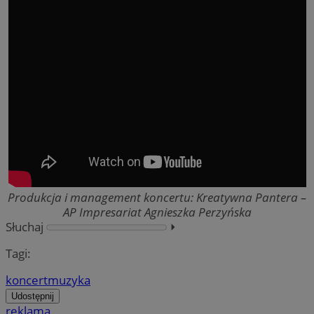
Produkcja i management koncertu: Kreatywna Pantera –
AP Impresariat Agnieszka Perzyńska
Słuchaj
⏵︎
Tagi:
koncert
muzyka
Udostępnij
reklama