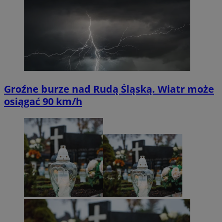
Groźne burze nad Rudą Śląską. Wiatr może
osiągać 90 km/h