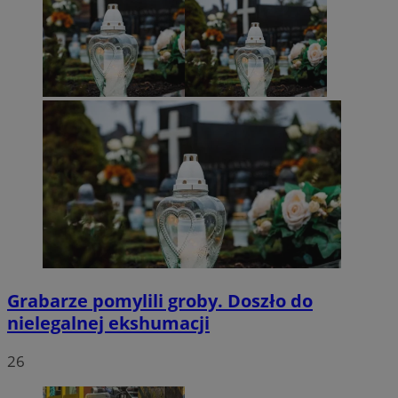
Grabarze pomylili groby. Doszło do
nielegalnej ekshumacji
26