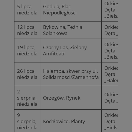
Orkiestra
5 lipca,
Godula, Plac
Dęta
niedziela
Niepodległości
„Bielszowic
12 lipca,
Bykowina, Tężnia
Orkiestra
niedziela
Solankowa
Dęta „Pokój
Orkiestra
19 lipca,
Czarny Las, Zielony
Dęta
niedziela
Amfiteatr
„Bielszowic
Orkiestra
26 lipca,
Halemba, skwer przy ul.
Dęta
niedziela
Solidarności/Zamenhofa
„Halemba”
2
Orkiestra
sierpnia,
Orzegów, Rynek
Dęta „Pokój
niedziela
9
Orkiestra
sierpnia,
Kochłowice, Planty
Dęta
niedziela
„Bielszowic