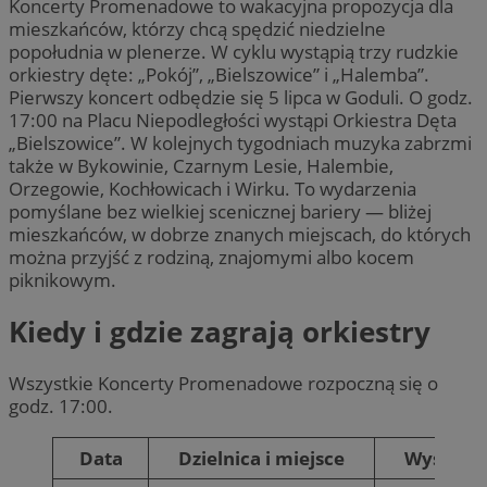
Koncerty Promenadowe to wakacyjna propozycja dla
mieszkańców, którzy chcą spędzić niedzielne
popołudnia w plenerze. W cyklu wystąpią trzy rudzkie
orkiestry dęte: „Pokój”, „Bielszowice” i „Halemba”.
Pierwszy koncert odbędzie się 5 lipca w Goduli. O godz.
17:00 na Placu Niepodległości wystąpi Orkiestra Dęta
„Bielszowice”. W kolejnych tygodniach muzyka zabrzmi
także w Bykowinie, Czarnym Lesie, Halembie,
Orzegowie, Kochłowicach i Wirku. To wydarzenia
pomyślane bez wielkiej scenicznej bariery — bliżej
mieszkańców, w dobrze znanych miejscach, do których
można przyjść z rodziną, znajomymi albo kocem
piknikowym.
Kiedy i gdzie zagrają orkiestry
Wszystkie Koncerty Promenadowe rozpoczną się o
godz. 17:00.
Data
Dzielnica i miejsce
Wystąpi