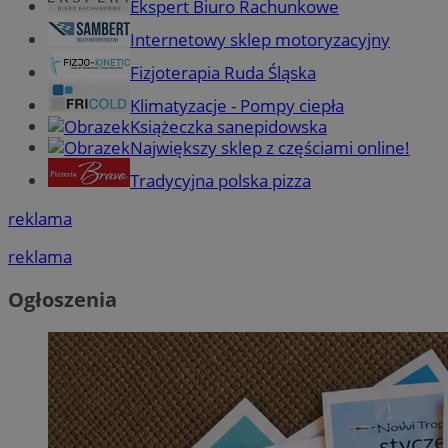
Ekspert Biuro Rachunkowe
Internetowy sklep motoryzacyjny
Fizjoterapia Ruda Śląska
Klimatyzacje - Pompy ciepła
Książeczka sanepidowska
Największy sklep z częściami online!
Tradycyjna polska pizza
reklama
reklama
Ogłoszenia