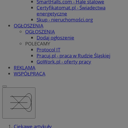
SmartHalls.com - Hale stalowe
Certyfikatomat.pl - Świadectwa
energetyczne
Skup - nieruchomości.org
OGŁOSZENIA
OGŁOSZENIA
Dodaj ogłoszenie
POLECAMY
Protocol IT
Pracuj.pl - praca w Rudzie Śląskiej
GoWork.pl - oferty pracy
REKLAMA
WSPÓŁPRACA
Ciekawe artykuły