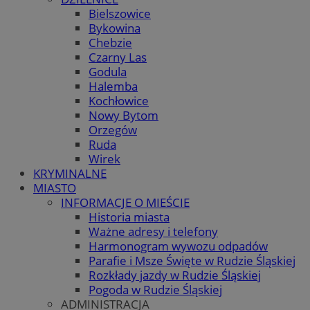
Bielszowice
Bykowina
Chebzie
Czarny Las
Godula
Halemba
Kochłowice
Nowy Bytom
Orzegów
Ruda
Wirek
KRYMINALNE
MIASTO
INFORMACJE O MIEŚCIE
Historia miasta
Ważne adresy i telefony
Harmonogram wywozu odpadów
Parafie i Msze Święte w Rudzie Śląskiej
Rozkłady jazdy w Rudzie Śląskiej
Pogoda w Rudzie Śląskiej
ADMINISTRACJA