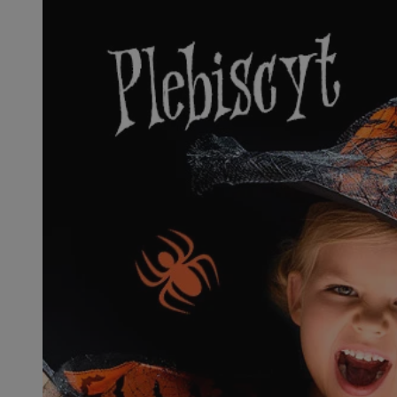
SessID
QeSessID
MvSessID
CookieScriptConse
VISITOR_PRIVACY_
msToken
Provider
Nazwa
Domena
Nazwa