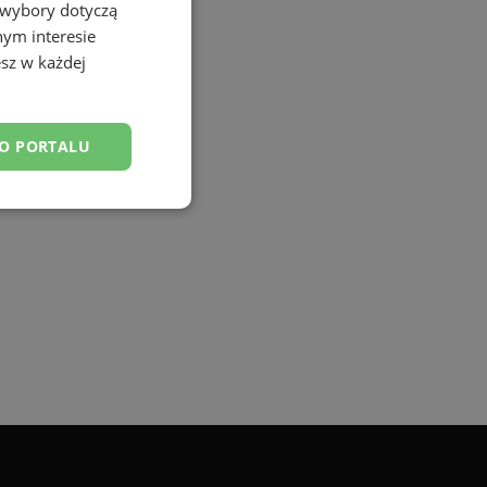
 wybory dotyczą
nym interesie
sz w każdej
DO PORTALU
esklasyfikowane
ane
owanie użytkownika i
j.