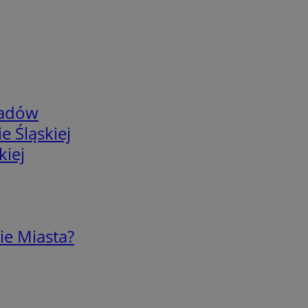
adów
e Śląskiej
kiej
ie Miasta?