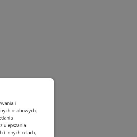
ywania i
danych osobowych,
etlania
az ulepszania
 i innych celach,