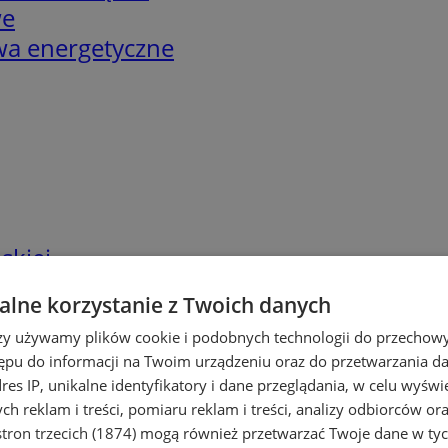
we
twa energetyczne
skiej
lne korzystanie z Twoich danych
rzy używamy plików cookie i podobnych technologii do przechow
ępu do informacji na Twoim urządzeniu oraz do przetwarzania 
dres IP, unikalne identyfikatory i dane przeglądania, w celu wyświ
h reklam i treści, pomiaru reklam i treści, analizy odbiorców or
tron trzecich (1874)
mogą również przetwarzać Twoje dane w tych