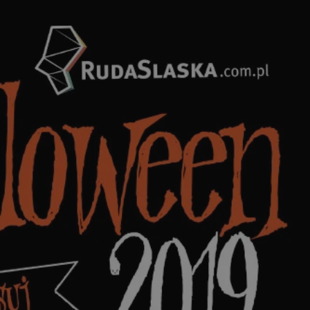
tyfikator sesji.
tyfikator sesji.
tyfikator sesji.
zez usługę Cookie-
eferencji
a pliki cookie. Jest
Cookie-Script.com
o przechowywania
watności dla ich
dane dotyczące
olityki i
ając, że ich
e w przyszłych
 celów
a, zapewniając, że
i, a ich dane są
przez witrynę
sług.