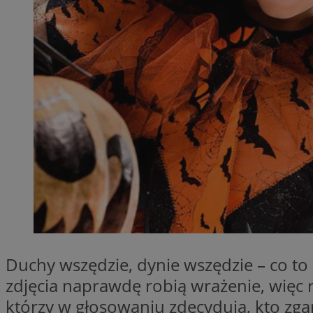
Nazwa
ttwid
.tiktok.c
_clsk
__gads
_clsk
IDE
_clck
VISITOR_INFO1_LIV
_ga_ES69V3SCKQ
_fbp
__gpi
__Secure-YNID
OAID
Duchy wszędzie, dynie wszędzie – co t
zdjęcia naprawdę robią wrażenie, więc 
YSC
którzy w głosowaniu zdecydują, kto zg