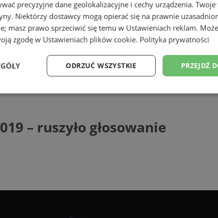
wać precyzyjne dane geolokalizacyjne i cechy urządzenia. Twoje
tryny. Niektórzy dostawcy mogą opierać się na prawnie uzasadnio
ie; masz prawo sprzeciwić się temu w
Ustawieniach reklam
. Może
woją zgodę w
Ustawieniach plików cookie
.
Polityka prywatności
EGÓŁY
ODRZUĆ WSZYSTKIE
PRZEJDŹ 
- ruszyło głosowanie
Wydajność
Targetowanie
Funkcjonalność
Ni
019 – ruszyło głosowanie
ezbędne
Wydajność
Targetowanie
Funkcjonalność
Niesklasyfikow
ie umożliwiają korzystanie z podstawowych funkcji strony internetowej, takich jak log
Bez niezbędnych plików cookie nie można prawidłowo korzystać ze strony internetowe
Provider
/
Okres
Opis
Domena
przechowywania