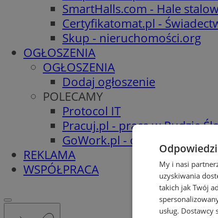
SmartHalls.com - Hale stalo
Certyfikatomat.pl - Świadec
Skup - nieruchomości.org
OGŁOSZENIA
OGŁOSZENIA
Dodaj ogłoszenie
POLECAMY
Protocol IT
Pracuj.pl - praca w Rudzie Ślą
GoWork.pl - oferty pracy
Odpowiedzia
REKLAMA
My i nasi partne
WSPÓŁPRACA
uzyskiwania dost
takich jak Twój a
spersonalizowanyc
usług.
Dostawcy s