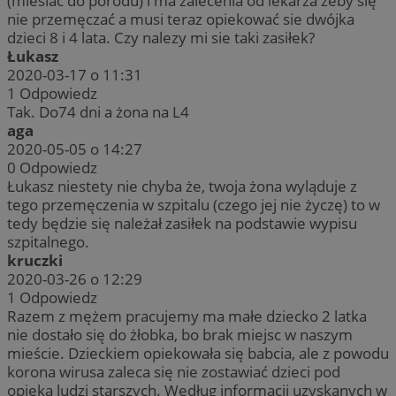
(miesiac do porodu) i ma zalecenia od lekarza żeby się
nie przemęczać a musi teraz opiekować sie dwójka
dzieci 8 i 4 lata. Czy nalezy mi sie taki zasiłek?
Łukasz
2020-03-17 o 11:31
1
Odpowiedz
Tak. Do74 dni a żona na L4
aga
2020-05-05 o 14:27
0
Odpowiedz
Łukasz niestety nie chyba że, twoja żona wyląduje z
tego przemęczenia w szpitalu (czego jej nie życzę) to w
tedy będzie się należał zasiłek na podstawie wypisu
szpitalnego.
kruczki
2020-03-26 o 12:29
1
Odpowiedz
Razem z mężem pracujemy ma małe dziecko 2 latka
nie dostało się do żłobka, bo brak miejsc w naszym
mieście. Dzieckiem opiekowała się babcia, ale z powodu
korona wirusa zaleca się nie zostawiać dzieci pod
opieką ludzi starszych. Według informacji uzyskanych w