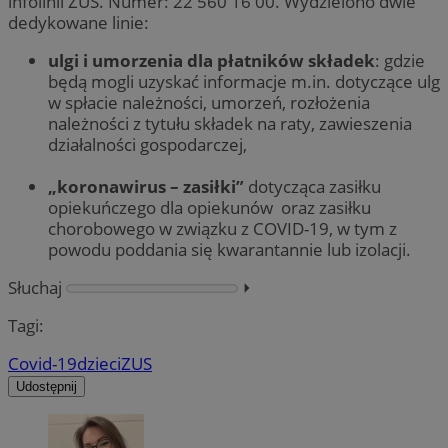
infolinii ZUS. Numer: 22 560 16 00. Wydzielono dwie
dedykowane linie:
ulgi i umorzenia dla płatników składek
: gdzie
będą mogli uzyskać informacje m.in. dotyczące ulg
w spłacie należności, umorzeń, rozłożenia
należności z tytułu składek na raty, zawieszenia
działalności gospodarczej,
„koronawirus – zasiłki”
dotycząca zasiłku
opiekuńczego dla opiekunów oraz zasiłku
chorobowego w związku z COVID-19, w tym z
powodu poddania się kwarantannie lub izolacji.
Słuchaj
⏵︎
Tagi:
Covid-19
dzieci
ZUS
Udostępnij