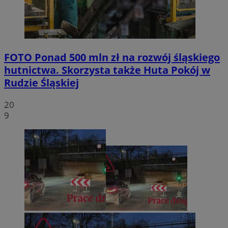
FOTO
Ponad 500 mln zł na rozwój śląskiego
hutnictwa. Skorzysta także Huta Pokój w
Rudzie Śląskiej
20
9