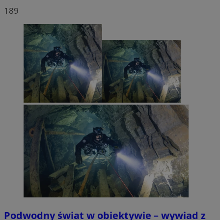
189
Podwodny świat w obiektywie – wywiad z