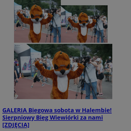
GALERIA
Biegowa sobota w Halembie!
Sierpniowy Bieg Wiewiórki za nami
[ZDJĘCIA]