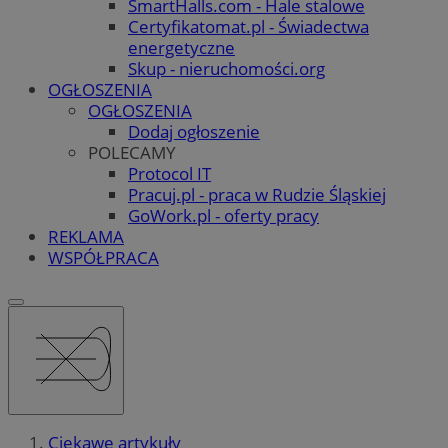
SmartHalls.com - Hale stalowe
Certyfikatomat.pl - Świadectwa
energetyczne
Skup - nieruchomości.org
OGŁOSZENIA
OGŁOSZENIA
Dodaj ogłoszenie
POLECAMY
Protocol IT
Pracuj.pl - praca w Rudzie Śląskiej
GoWork.pl - oferty pracy
REKLAMA
WSPÓŁPRACA
Ciekawe artykuły