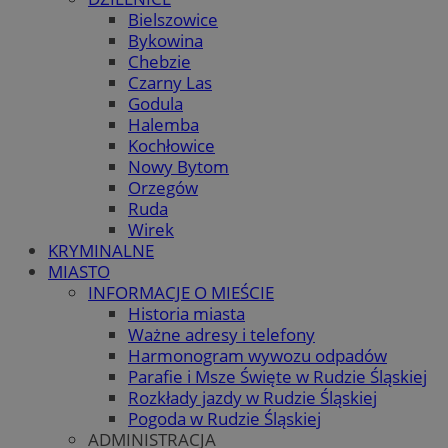
Bielszowice
Bykowina
Chebzie
Czarny Las
Godula
Halemba
Kochłowice
Nowy Bytom
Orzegów
Ruda
Wirek
KRYMINALNE
MIASTO
INFORMACJE O MIEŚCIE
Historia miasta
Ważne adresy i telefony
Harmonogram wywozu odpadów
Parafie i Msze Święte w Rudzie Śląskiej
Rozkłady jazdy w Rudzie Śląskiej
Pogoda w Rudzie Śląskiej
ADMINISTRACJA