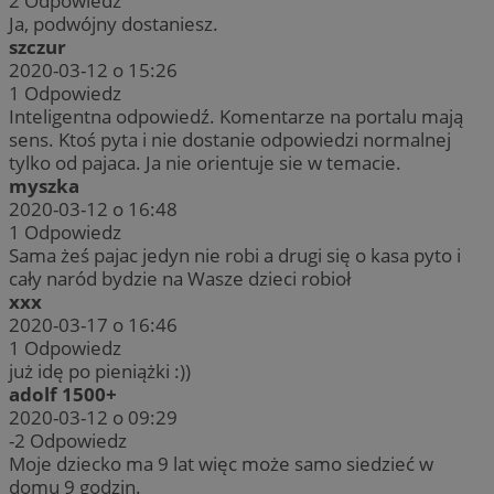
2
Odpowiedz
Ja, podwójny dostaniesz.
szczur
2020-03-12 o 15:26
1
Odpowiedz
Inteligentna odpowiedź. Komentarze na portalu mają
sens. Ktoś pyta i nie dostanie odpowiedzi normalnej
tylko od pajaca. Ja nie orientuje sie w temacie.
myszka
2020-03-12 o 16:48
1
Odpowiedz
Sama żeś pajac jedyn nie robi a drugi się o kasa pyto i
cały naród bydzie na Wasze dzieci robioł
xxx
2020-03-17 o 16:46
1
Odpowiedz
już idę po pieniążki :))
adolf 1500+
2020-03-12 o 09:29
-2
Odpowiedz
Moje dziecko ma 9 lat więc może samo siedzieć w
domu 9 godzin.