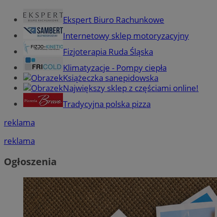
Ekspert Biuro Rachunkowe
Internetowy sklep motoryzacyjny
Fizjoterapia Ruda Śląska
Klimatyzacje - Pompy ciepła
Książeczka sanepidowska
Największy sklep z częściami online!
Tradycyjna polska pizza
reklama
reklama
Ogłoszenia