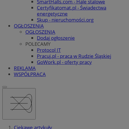
SmartHalls.com - Hale stalowe
Certyfikatomat.pl - Świadectwa
energetyczne
Skup - nieruchomości.org
OGŁOSZENIA
OGŁOSZENIA
Dodaj ogłoszenie
POLECAMY
Protocol IT
Pracuj.pl - praca w Rudzie Śląskiej
GoWork.pl - oferty pracy
REKLAMA
WSPÓŁPRACA
Ciekawe artykuły