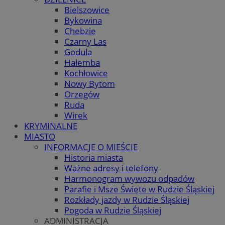
Bielszowice
Bykowina
Chebzie
Czarny Las
Godula
Halemba
Kochłowice
Nowy Bytom
Orzegów
Ruda
Wirek
KRYMINALNE
MIASTO
INFORMACJE O MIEŚCIE
Historia miasta
Ważne adresy i telefony
Harmonogram wywozu odpadów
Parafie i Msze Święte w Rudzie Śląskiej
Rozkłady jazdy w Rudzie Śląskiej
Pogoda w Rudzie Śląskiej
ADMINISTRACJA