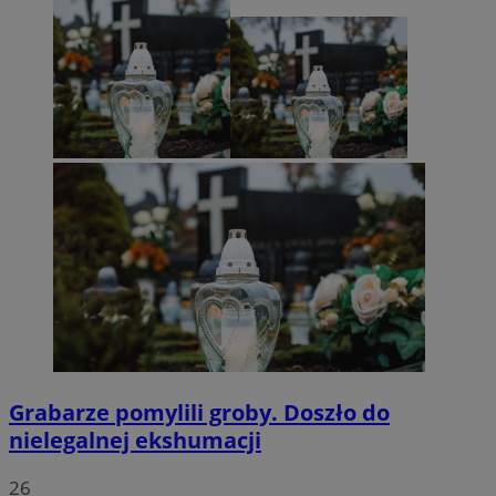
Grabarze pomylili groby. Doszło do
nielegalnej ekshumacji
26