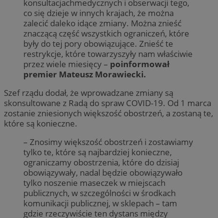
konsultacjachmedycznych i obserwacji tego,
co się dzieje w innych krajach, że można
zalecić daleko idące zmiany. Można znieść
znaczącą część wszystkich ograniczeń, które
były do tej pory obowiązujące. Znieść te
restrykcje, które towarzyszyły nam właściwie
przez wiele miesięcy –
poinformował
premier Mateusz Morawiecki.
Szef rządu dodał, że wprowadzane zmiany są
skonsultowane z Radą do spraw COVID-19. Od 1 marca
zostanie zniesionych większość obostrzeń, a zostaną te,
które są konieczne.
– Znosimy większość obostrzeń i zostawiamy
tylko te, które są najbardziej konieczne,
ograniczamy obostrzenia, które do dzisiaj
obowiązywały, nadal będzie obowiązywało
tylko noszenie maseczek w miejscach
publicznych, w szczególności w środkach
komunikacji publicznej, w sklepach – tam
gdzie rzeczywiście ten dystans między