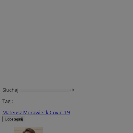
Słuchaj
⏵︎
Tagi:
Mateusz Morawiecki
Covid-19
Udostępnij