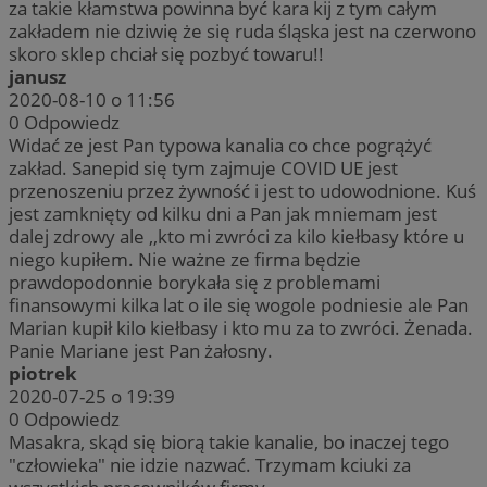
za takie kłamstwa powinna być kara kij z tym całym
zakładem nie dziwię że się ruda śląska jest na czerwono
skoro sklep chciał się pozbyć towaru!!
janusz
2020-08-10 o 11:56
0
Odpowiedz
Widać ze jest Pan typowa kanalia co chce pogrążyć
zakład. Sanepid się tym zajmuje COVID UE jest
przenoszeniu przez żywność i jest to udowodnione. Kuś
jest zamknięty od kilku dni a Pan jak mniemam jest
dalej zdrowy ale ,,kto mi zwróci za kilo kiełbasy które u
niego kupiłem. Nie ważne ze firma będzie
prawdopodonnie borykała się z problemami
finansowymi kilka lat o ile się wogole podniesie ale Pan
Marian kupił kilo kiełbasy i kto mu za to zwróci. Żenada.
Panie Mariane jest Pan żałosny.
piotrek
2020-07-25 o 19:39
0
Odpowiedz
Masakra, skąd się biorą takie kanalie, bo inaczej tego
"człowieka" nie idzie nazwać. Trzymam kciuki za