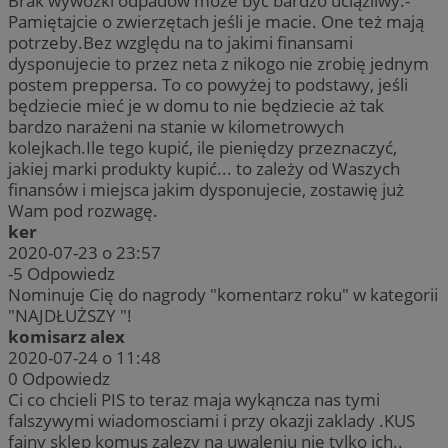
Brak wywózki odpadów może być bardzo uciążliwy.-
Pamiętajcie o zwierzętach jeśli je macie. One też mają
potrzeby.Bez względu na to jakimi finansami
dysponujecie to przez neta z nikogo nie zrobię jednym
postem preppersa. To co powyżej to podstawy, jeśli
będziecie mieć je w domu to nie będziecie aż tak
bardzo narażeni na stanie w kilometrowych
kolejkach.Ile tego kupić, ile pieniędzy przeznaczyć,
jakiej marki produkty kupić... to zależy od Waszych
finansów i miejsca jakim dysponujecie, zostawię już
Wam pod rozwagę.
ker
2020-07-23 o 23:57
-5
Odpowiedz
Nominuje Cię do nagrody "komentarz roku" w kategorii
"NAJDŁUŻSZY "!
komisarz alex
2020-07-24 o 11:48
0
Odpowiedz
Ci co chcieli PIS to teraz maja wykąncza nas tymi
falszywymi wiadomosciami i przy okazji zaklady .KUS
fajny sklep komus zalezy na uwaleniu nie tylko ich..