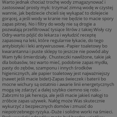
Warto jednak chociaż trochę wody zmagazynować i
zastosować prosty myk: trzymać zimną wodę w czystej
wannie, jak będziecie chcieli się wykąpać to dolejecie
gorącej, a jeśli wody w kranie nie będzie to macie spory
zapas pitnej. No i filtry do wody nie są drogie a
pozwalają przefiltrować tysiące litrów z takiej Wisły czy
Odry-warto pójść do lekarza i wyłudzić receptę
zapasową na leki, które regularnie łykacie, do tego
antybiotyki i leki antywirusowe.-Papier toaletowy bo
kwarantanna i puste sklepy to jeszcze nie powód aby
Wam tyłki śmierdziały. Chusteczki nawilżone, takie jak
dla bobasów, tez warto mieć, podobnie zapas mydła,
pasty do zębów, szamponu i innych środków
higienicznych, ale papier toaletowy jest najważniejszy
(nawet jeśli macie bidet)-Zapas świeczek i baterii bo
mocne wichury są ostatnio i awarie linii energetycznych
mogą się zdarzyć a dalej szybko ciemno się robi.-
Zabrzmi to jak herezja, ale jeśli macie jakieś nałogi to
zróbcie zapas używek. Nałóg może Was skutecznie
wykurzyć z bezpiecznych domów i zmusić do
niepotrzebnego ryzyka.-Duże i solidne worki na śmieci.