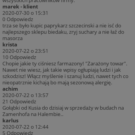
wszystkich pracowników firmy.
marek - klient
2020-07-30 o 15:31
0
Odpowiedz
trza se było kupic paprykarz szczecinski a nie isć do
najlepszego sklepu biedaku, zryj suchary a nie łaź do
masorza
krista
2020-07-22 o 23:51
10
Odpowiedz
Chopie jakie ty ciśniesz farmazony! "Zarażony towar".
Nawet nie wiesz, jak takie wpisy ogłupiają ludzi i jak
szkodzisz! Włącz myślenie i szanuj ludzi, nawet tych co
nieopatrznie kichają bo mają sezonową alergię.
achim
2020-07-22 o 13:57
21
Odpowiedz
Gołąbki od Kusia do dzisiaj w sprzedaży w budach na
Zamenhofa na Halembie..
karlus
2020-07-22 o 12:44
5
Odpowiedz