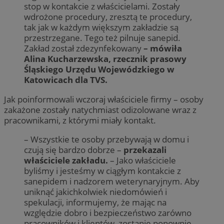
stop w kontakcie z właścicielami. Zostały
wdrożone procedury, zresztą te procedury,
tak jak w każdym większym zakładzie są
przestrzegane. Tego też pilnuje sanepid.
Zakład został zdezynfekowany
– mówiła
Alina Kucharzewska, rzecznik prasowy
Śląskiego Urzędu Wojewódzkiego w
Katowicach dla TVS.
Jak poinformowali wczoraj właściciele firmy – osoby
zakażone zostały natychmiast odizolowane wraz z
pracownikami, z którymi miały kontakt.
– Wszystkie te osoby przebywają w domu i
czują się bardzo dobrze –
przekazali
właściciele zakładu.
– Jako właściciele
byliśmy i jesteśmy w ciągłym kontakcie z
sanepidem i nadzorem weterynaryjnym. Aby
uniknąć jakichkolwiek niedomówień i
spekulacji, informujemy, że mając na
względzie dobro i bezpieczeństwo zarówno
pracowników i klientów, zostanie ponownie