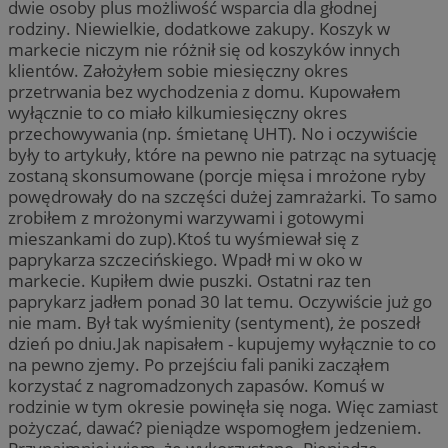
dwie osoby plus możliwość wsparcia dla głodnej
rodziny. Niewielkie, dodatkowe zakupy. Koszyk w
markecie niczym nie różnił się od koszyków innych
klientów. Założyłem sobie miesięczny okres
przetrwania bez wychodzenia z domu. Kupowałem
wyłącznie to co miało kilkumiesięczny okres
przechowywania (np. śmietanę UHT). No i oczywiście
były to artykuły, które na pewno nie patrząc na sytuację
zostaną skonsumowane (porcje mięsa i mrożone ryby
powędrowały do na szczęści dużej zamrażarki. To samo
zrobiłem z mrożonymi warzywami i gotowymi
mieszankami do zup).Ktoś tu wyśmiewał się z
paprykarza szczecińskiego. Wpadł mi w oko w
markecie. Kupiłem dwie puszki. Ostatni raz ten
paprykarz jadłem ponad 30 lat temu. Oczywiście już go
nie mam. Był tak wyśmienity (sentyment), że poszedł
dzień po dniu.Jak napisałem - kupujemy wyłącznie to co
na pewno zjemy. Po przejściu fali paniki zacząłem
korzystać z nagromadzonych zapasów. Komuś w
rodzinie w tym okresie powinęła się noga. Więc zamiast
pożyczać, dawać? pieniądze wspomogłem jedzeniem.