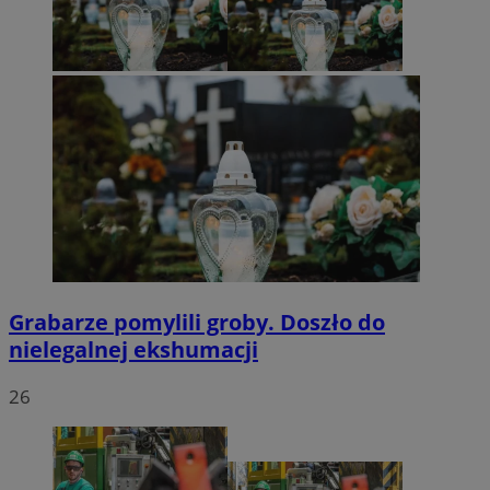
Grabarze pomylili groby. Doszło do
nielegalnej ekshumacji
26