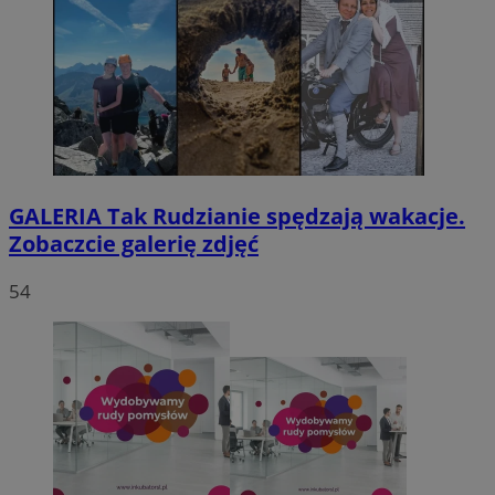
GALERIA
Tak Rudzianie spędzają wakacje.
Zobaczcie galerię zdjęć
54