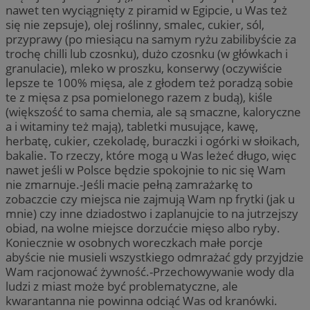
nawet ten wyciągnięty z piramid w Egipcie, u Was też
się nie zepsuje), olej roślinny, smalec, cukier, sól,
przyprawy (po miesiącu na samym ryżu zabilibyście za
trochę chilli lub czosnku), dużo czosnku (w główkach i
granulacie), mleko w proszku, konserwy (oczywiście
lepsze te 100% mięsa, ale z głodem też poradzą sobie
te z mięsa z psa pomielonego razem z budą), kiśle
(większość to sama chemia, ale są smaczne, kaloryczne
a i witaminy też mają), tabletki musujące, kawę,
herbatę, cukier, czekoladę, buraczki i ogórki w słoikach,
bakalie. To rzeczy, które mogą u Was leżeć długo, więc
nawet jeśli w Polsce będzie spokojnie to nic się Wam
nie zmarnuje.-Jeśli macie pełną zamrażarkę to
zobaczcie czy miejsca nie zajmują Wam np frytki (jak u
mnie) czy inne dziadostwo i zaplanujcie to na jutrzejszy
obiad, na wolne miejsce dorzućcie mięso albo ryby.
Koniecznie w osobnych woreczkach małe porcje
abyście nie musieli wszystkiego odmrażać gdy przyjdzie
Wam racjonować żywność.-Przechowywanie wody dla
ludzi z miast może być problematyczne, ale
kwarantanna nie powinna odciąć Was od kranówki.