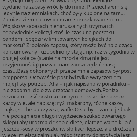
Przynajmniej wiem, że wykorzystano. Pieniądze
wydane na zapasy wróciły do mnie. Przejechałem się
jedynie na ziemniakach, choć były kupione na targu.
Zamiast ziemniaków polecam sproszkowane pure.
Wojsko w zapasach nienaruszalnych trzyma ich
odpowiednik.Policzył ktoś ile czasu na początku
pandemii spędził w limitowanych kolejkach do
marketu? Zrobienie zapasu, który może być na bieżąco
konsumowany i uzupełniony stając np. raz w tygodniu w
długiej kolejce (stanie na mrozie zimą nie jest
przyjemnością) pozwoli nam zaoszczędzić masę
czasu.Bazą dokonanych przeze mnie zapasów był post
preppersa. Oczywiście post był tylko wytyczeniem
mojej listy potrzeb. Aha – i jak napisano w poradniku –
nie zapomnijcie o zwierzętach domowych.Poniżej
wrzucam treść postu.-o suchym prowiancie pewnie
każdy wie, ale napiszę: ryż, makarony, różne kasze,
mąka, suche pieczywka, wafle.O suchym żarciu jednak
nie pociągniecie długo i wyjdziecie szukać otwartego
sklepu aby urozmaicić sobie dietę, dlatego warto kupić
jeszcze:-sosy w proszku (w słoikach lepsze, ale droższe i
więcej miejsca zajmują), miód (zdatny do spożycia jest