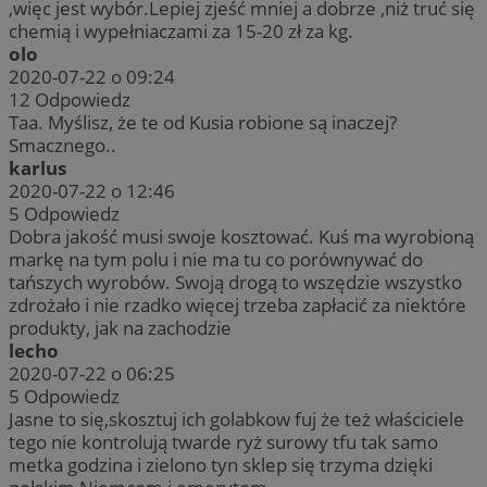
,więc jest wybór.Lepiej zjeść mniej a dobrze ,niż truć się
chemią i wypełniaczami za 15-20 zł za kg.
olo
2020-07-22 o 09:24
12
Odpowiedz
Taa. Myślisz, że te od Kusia robione są inaczej?
Smacznego..
karlus
2020-07-22 o 12:46
5
Odpowiedz
Dobra jakość musi swoje kosztować. Kuś ma wyrobioną
markę na tym polu i nie ma tu co porównywać do
tańszych wyrobów. Swoją drogą to wszędzie wszystko
zdrożało i nie rzadko więcej trzeba zapłacić za niektóre
produkty, jak na zachodzie
lecho
2020-07-22 o 06:25
5
Odpowiedz
Jasne to się,skosztuj ich golabkow fuj że też właściciele
tego nie kontrolują twarde ryż surowy tfu tak samo
metka godzina i zielono tyn sklep się trzyma dzięki