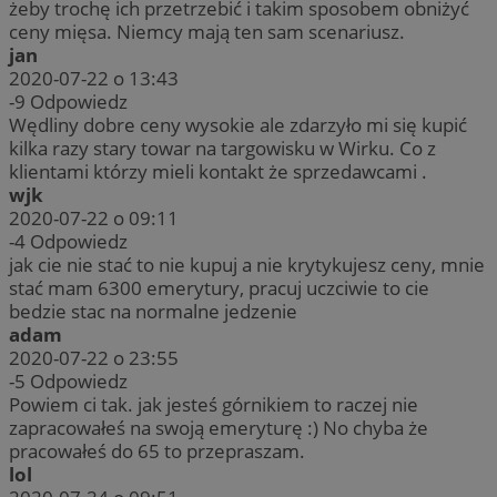
żeby trochę ich przetrzebić i takim sposobem obniżyć
ceny mięsa. Niemcy mają ten sam scenariusz.
jan
2020-07-22 o 13:43
-9
Odpowiedz
Wędliny dobre ceny wysokie ale zdarzyło mi się kupić
kilka razy stary towar na targowisku w Wirku. Co z
klientami którzy mieli kontakt że sprzedawcami .
wjk
2020-07-22 o 09:11
-4
Odpowiedz
jak cie nie stać to nie kupuj a nie krytykujesz ceny, mnie
stać mam 6300 emerytury, pracuj uczciwie to cie
bedzie stac na normalne jedzenie
adam
2020-07-22 o 23:55
-5
Odpowiedz
Powiem ci tak. jak jesteś górnikiem to raczej nie
zapracowałeś na swoją emeryturę :) No chyba że
pracowałeś do 65 to przepraszam.
lol