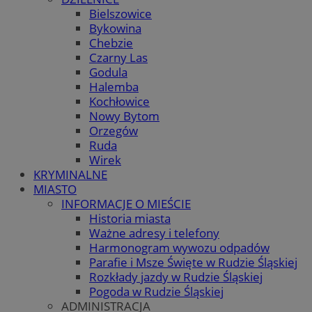
Bielszowice
Bykowina
Chebzie
Czarny Las
Godula
Halemba
Kochłowice
Nowy Bytom
Orzegów
Ruda
Wirek
KRYMINALNE
MIASTO
INFORMACJE O MIEŚCIE
Historia miasta
Ważne adresy i telefony
Harmonogram wywozu odpadów
Parafie i Msze Święte w Rudzie Śląskiej
Rozkłady jazdy w Rudzie Śląskiej
Pogoda w Rudzie Śląskiej
ADMINISTRACJA