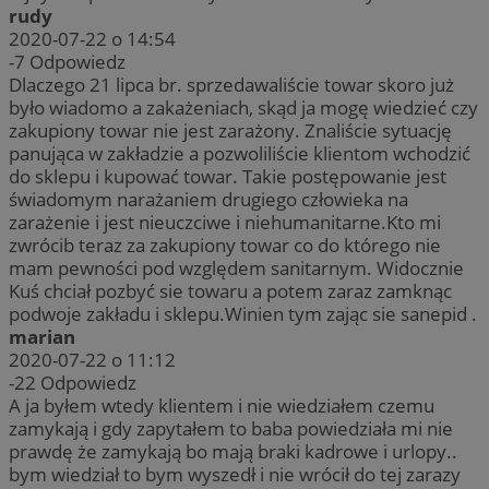
rudy
2020-07-22 o 14:54
-7
Odpowiedz
Dlaczego 21 lipca br. sprzedawaliście towar skoro już
było wiadomo a zakażeniach, skąd ja mogę wiedzieć czy
zakupiony towar nie jest zarażony. Znaliście sytuację
panująca w zakładzie a pozwoliliście klientom wchodzić
do sklepu i kupować towar. Takie postępowanie jest
świadomym narażaniem drugiego człowieka na
zarażenie i jest nieuczciwe i niehumanitarne.Kto mi
zwrócib teraz za zakupiony towar co do którego nie
mam pewności pod względem sanitarnym. Widocznie
Kuś chciał pozbyć sie towaru a potem zaraz zamknąc
podwoje zakładu i sklepu.Winien tym zając sie sanepid .
marian
2020-07-22 o 11:12
-22
Odpowiedz
A ja byłem wtedy klientem i nie wiedziałem czemu
zamykają i gdy zapytałem to baba powiedziała mi nie
prawdę że zamykają bo mają braki kadrowe i urlopy..
bym wiedział to bym wyszedł i nie wrócił do tej zarazy