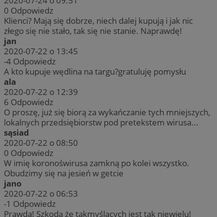
2020-07-24 o 09:51
0
Odpowiedz
Klienci? Mają się dobrze, niech dalej kupują i jak nic
złego się nie stało, tak się nie stanie. Naprawdę!
jan
2020-07-22 o 13:45
-4
Odpowiedz
A kto kupuje wędlina na targu?gratuluję pomysłu
ala
2020-07-22 o 12:39
6
Odpowiedz
O proszę, już się biorą za wykańczanie tych mniejszych,
lokalnych przedsiębiorstw pod pretekstem wirusa...
sąsiad
2020-07-22 o 08:50
0
Odpowiedz
W imię koronoświrusa zamkną po kolei wszystko.
Obudzimy się na jesień w getcie
jano
2020-07-22 o 06:53
-1
Odpowiedz
Prawda! Szkoda że takmyślących jest tak niewielu!