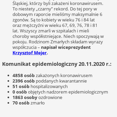
Śląskiej, którzy byli zakażeni koronawirusem.
To niestety „czarny” rekord. Do tej pory w
dobowym raporcie mieliśmy maksymalnie 6
zgonów. Są to kobiety w wieku 76 i 84 lat
oraz mężczyźni w wieku 67, 69, 76, 78 i 81
lat. Wszyscy zmarli w szpitalach i mieli
choroby współistniejące. Niech spoczywają w
pokoju. Rodzinom Zmarłych składam wyrazy
współczucia –
napisał wiceprezydent
Krzysztof Mejer
.
Komunikat epidemiologiczny 20.11.2020 r.:
4858 osób
zakażonych koronawirusem
2396 osób
poddanych kwarantannie
51 osób
hospitalizowanych
0 osób
objętych nadzorem epidemiologicznym
1863 osoby
ozdrowione
70 osób
zmarło