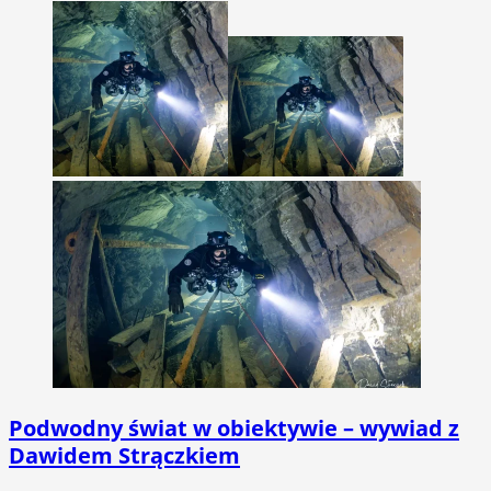
Podwodny świat w obiektywie – wywiad z
Dawidem Strączkiem