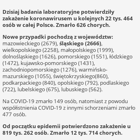
Dzisiaj badania laboratoryjne potwierdziły
zakażenie koronawirusem u kolejnych 22 tys. 464
osób w całej Polsce. Zmarło 626 chorych.
Nowe przypadki pochodzą z województw:
mazowieckiego (2679),
śląskiego (2666)
,
wielkopolskiego (2258), małopolskiego (1999),
dolnośląskiego (1626), pomorskiego (1551), łódzkiego
(1472), kujawsko-pomorskiego (1431),
zachodniopomorskiego (1276), warmińsko-
mazurskiego (1055), świętokrzyskiego(860),
podkarpackiego (840), opolskiego (792), podlaskiego
(722), lubelskiego (675), lubuskiego (562).
Na COVID-19 zmarło 149 osób, natomiast z powodu
współistnienia COVID-19 z innymi schorzeniami zmarło
477 osób.
Od początku epidemii potwierdzono zakażenie u
819 tys. 262 osób. Zmarło 12 tys. 714 chorych.