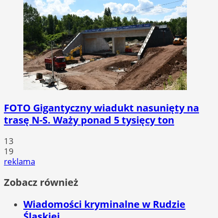
FOTO
Gigantyczny wiadukt nasunięty na
trasę N-S. Waży ponad 5 tysięcy ton
13
19
reklama
Zobacz również
Wiadomości kryminalne w Rudzie
Śląskiej