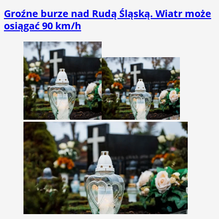
Groźne burze nad Rudą Śląską. Wiatr może
osiągać 90 km/h