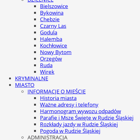
Bielszowice
Bykowina
Chebzie
Czarny Las
Godula
Halemba
Kochłowice
Nowy Bytom
Orzegów
Ruda
Wirek
KRYMINALNE
MIASTO
INFORMACJE O MIEŚCIE
Historia miasta
Ważne adresy i telefony
Harmonogram wywozu odpadów
Parafie i Msze Święte w Rudzie Śląskiej
Rozkłady jazdy w Rudzie Śląskiej
Pogoda w Rudzie Śląskiej
ADMINISTRACJA