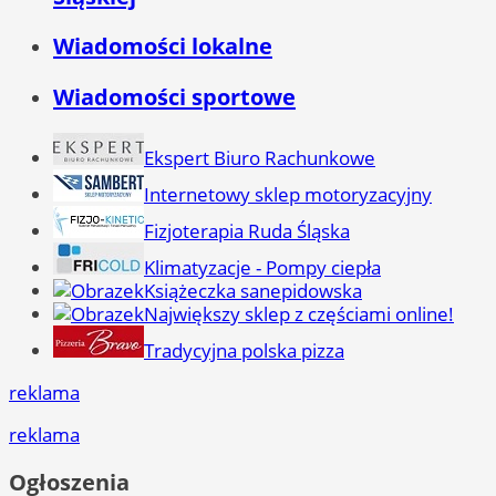
Wiadomości lokalne
Wiadomości sportowe
Ekspert Biuro Rachunkowe
Internetowy sklep motoryzacyjny
Fizjoterapia Ruda Śląska
Klimatyzacje - Pompy ciepła
Książeczka sanepidowska
Największy sklep z częściami online!
Tradycyjna polska pizza
reklama
reklama
Ogłoszenia