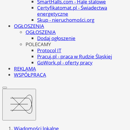
SmartHalls.com - Hale stalowe
Certyfikatomat.pl - Świadectwa
energetyczne
Skup - nieruchomości.org
OGŁOSZENIA
OGŁOSZENIA
Dodaj ogłoszenie
POLECAMY
Protocol IT
Pracuj.pl - praca w Rudzie Śląskiej
GoWork.pl - oferty pracy
REKLAMA
WSPÓŁPRACA
Wiadomości lokalne