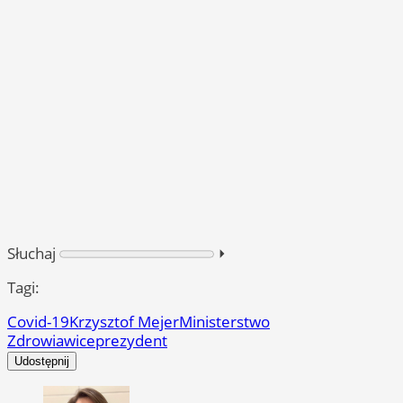
Słuchaj
⏵︎
Tagi:
Covid-19
Krzysztof Mejer
Ministerstwo
Zdrowia
wiceprezydent
Udostępnij