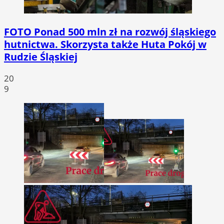
FOTO
Ponad 500 mln zł na rozwój śląskiego
hutnictwa. Skorzysta także Huta Pokój w
Rudzie Śląskiej
20
9