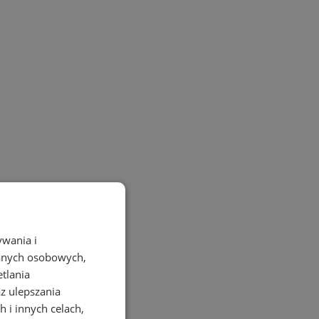
ywania i
danych osobowych,
etlania
az ulepszania
 i innych celach,