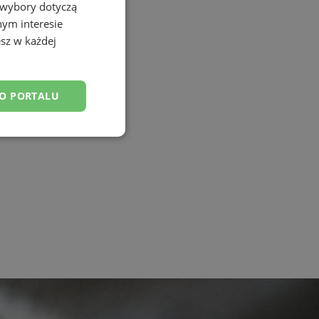
 wybory dotyczą
nym interesie
sz w każdej
DO PORTALU
esklasyfikowane
ane
owanie użytkownika i
j.