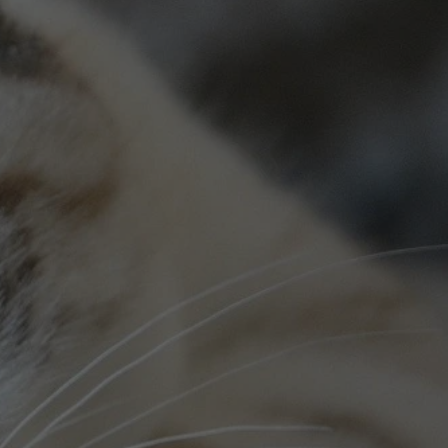
tyfikator sesji.
tyfikator sesji.
tyfikator sesji.
zez usługę Cookie-
eferencji
a pliki cookie. Jest
Cookie-Script.com
o przechowywania
watności dla ich
dane dotyczące
olityki i
ając, że ich
e w przyszłych
 celów
a, zapewniając, że
i, a ich dane są
przez witrynę
sług.