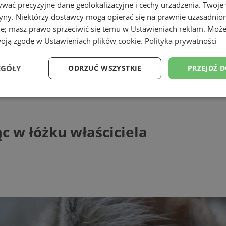
wać precyzyjne dane geolokalizacyjne i cechy urządzenia. Twoje
tryny. Niektórzy dostawcy mogą opierać się na prawnie uzasadnio
ie; masz prawo sprzeciwić się temu w
Ustawieniach reklam
. Może
woją zgodę w
Ustawieniach plików cookie
.
Polityka prywatności
EGÓŁY
ODRZUĆ WSZYSTKIE
PRZEJDŹ 
łóżku właściciela
Wydajność
Targetowanie
Funkcjonalność
Ni
ąc w łóżku właściciela
ezbędne
Wydajność
Targetowanie
Funkcjonalność
Niesklasyfikow
ie umożliwiają korzystanie z podstawowych funkcji strony internetowej, takich jak log
Bez niezbędnych plików cookie nie można prawidłowo korzystać ze strony internetowe
Provider
/
Okres
Opis
Domena
przechowywania