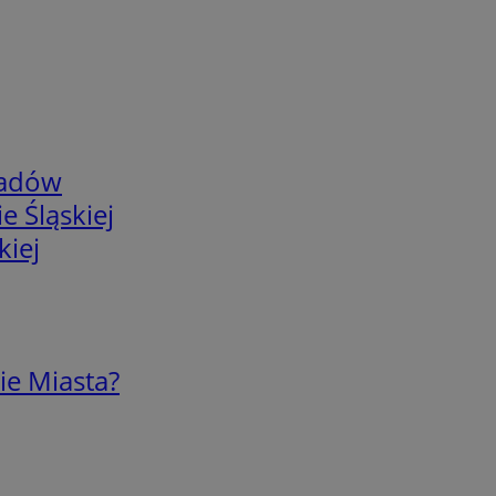
adów
e Śląskiej
kiej
ie Miasta?