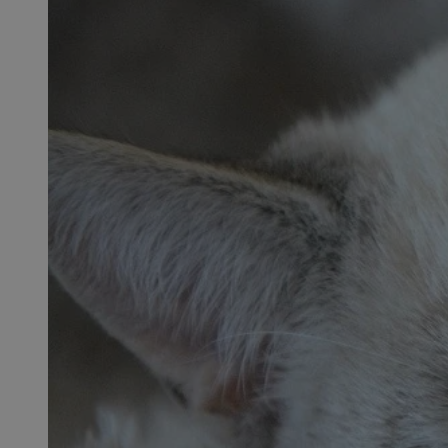
SessID
QeSessID
MvSessID
CookieScriptConse
VISITOR_PRIVACY_
msToken
Provider
Nazwa
Domena
Nazwa