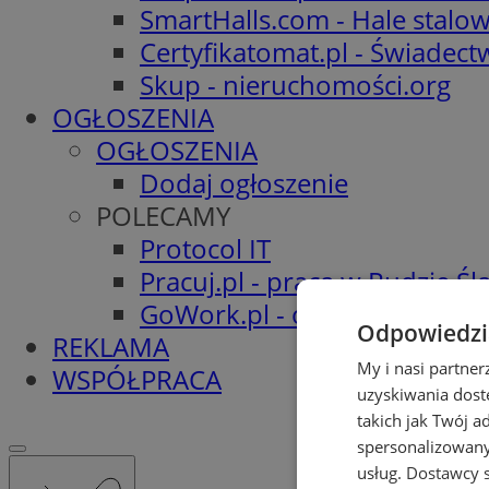
SmartHalls.com - Hale stalo
Certyfikatomat.pl - Świadec
Skup - nieruchomości.org
OGŁOSZENIA
OGŁOSZENIA
Dodaj ogłoszenie
POLECAMY
Protocol IT
Pracuj.pl - praca w Rudzie Ślą
GoWork.pl - oferty pracy
Odpowiedzia
REKLAMA
My i nasi partne
WSPÓŁPRACA
uzyskiwania dost
takich jak Twój a
spersonalizowanyc
usług.
Dostawcy s