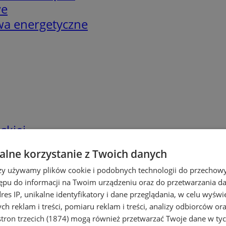
we
twa energetyczne
skiej
lne korzystanie z Twoich danych
rzy używamy plików cookie i podobnych technologii do przechow
ępu do informacji na Twoim urządzeniu oraz do przetwarzania 
dres IP, unikalne identyfikatory i dane przeglądania, w celu wyświ
h reklam i treści, pomiaru reklam i treści, analizy odbiorców or
tron trzecich (1874)
mogą również przetwarzać Twoje dane w tych