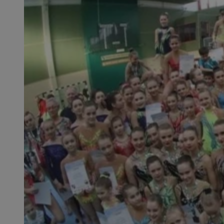
SessID
QeSessID
MvSessID
msToken
__cf_bm
__cf_bm
VISITOR_PRIVACY_
CookieScriptConse