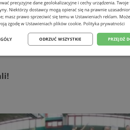
wać precyzyjne dane geolokalizacyjne i cechy urządzenia. Twoje
tryny. Niektórzy dostawcy mogą opierać się na prawnie uzasadnio
ie; masz prawo sprzeciwić się temu w
Ustawieniach reklam
. Może
woją zgodę w
Ustawieniach plików cookie
.
Polityka prywatności
EGÓŁY
ODRZUĆ WSZYSTKIE
PRZEJDŹ 
Wydajność
Targetowanie
Funkcjonalność
Ni
i!
ezbędne
Wydajność
Targetowanie
Funkcjonalność
Niesklasyfikow
ie umożliwiają korzystanie z podstawowych funkcji strony internetowej, takich jak log
Bez niezbędnych plików cookie nie można prawidłowo korzystać ze strony internetowe
Provider
/
Okres
Opis
Domena
przechowywania