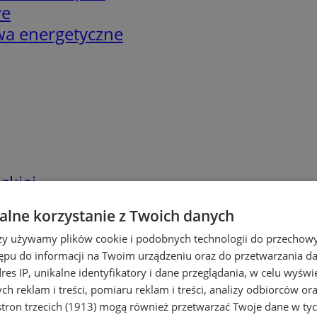
we
twa energetyczne
skiej
lne korzystanie z Twoich danych
rzy używamy plików cookie i podobnych technologii do przechow
ępu do informacji na Twoim urządzeniu oraz do przetwarzania 
dres IP, unikalne identyfikatory i dane przeglądania, w celu wyświ
h reklam i treści, pomiaru reklam i treści, analizy odbiorców or
tron trzecich (1913)
mogą również przetwarzać Twoje dane w tych