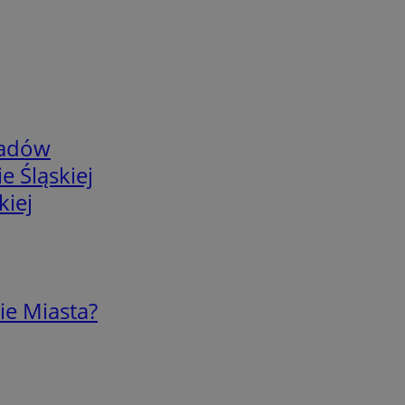
adów
e Śląskiej
kiej
ie Miasta?