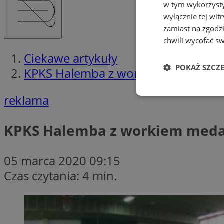
w tym wykorzysty
wyłącznie tej wi
zamiast na zgodz
chwili wycofać s
Ciekawe artykuły
POKAŻ SZCZ
KPKS Halemba z workiem medali!
reklama
Niezbędne
KPKS Halemba z workiem medal
05 marca 2020 09:15
Ni
Czas czytania: 4 min.
Niezbędne pliki cook
zarządzanie kontem. 
Nazwa