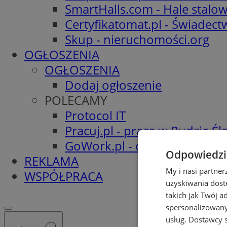
SmartHalls.com - Hale stalo
Certyfikatomat.pl - Świadec
Skup - nieruchomości.org
OGŁOSZENIA
OGŁOSZENIA
Dodaj ogłoszenie
POLECAMY
Protocol IT
Pracuj.pl - praca w Rudzie Ślą
GoWork.pl - oferty pracy
Odpowiedzia
REKLAMA
My i nasi partne
WSPÓŁPRACA
uzyskiwania dost
takich jak Twój a
spersonalizowanyc
usług.
Dostawcy s