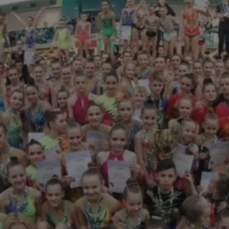
rudaslaska.com.pl
1 rok
Ten plik cookie przechowuje iden
rudaslaska.com.pl
1 rok
Ten plik cookie przechowuje iden
rudaslaska.com.pl
1 rok
Ten plik cookie przechowuje iden
.tiktok.com
1 tydzień 3 dni
Ten plik cookie jest używany do
uwierzytelniania i bezpieczeństw
użytkownicy pozostają zalogowan
zabezpieczone, jak poruszać się 
internetową lub interakcji z jej u
30 minut
Ten plik cookie służy do rozróżn
Cloudflare Inc.
Jest to korzystne dla strony int
.x.com
umożliwia tworzenie ważnych r
korzystania z jej witryny interne
29 minut 59
Ten plik cookie służy do rozróżn
Cloudflare Inc.
sekund
Jest to korzystne dla strony int
.twitter.com
umożliwia tworzenie ważnych r
korzystania z jej witryny interne
Polityce prywatności Google
METADATA
5 miesięcy 4
Ten plik cookie jest używany d
YouTube
tygodnie
zgody użytkownika i wyboru pry
.youtube.com
interakcji z witryną. Rejestruje 
zgody odwiedzającego na różne p
ustawienia prywatności, zapewni
preferencje zostaną uhonorowan
sesjach.
nt
4 tygodnie 2 dni
Ten plik cookie jest używany pr
CookieScript