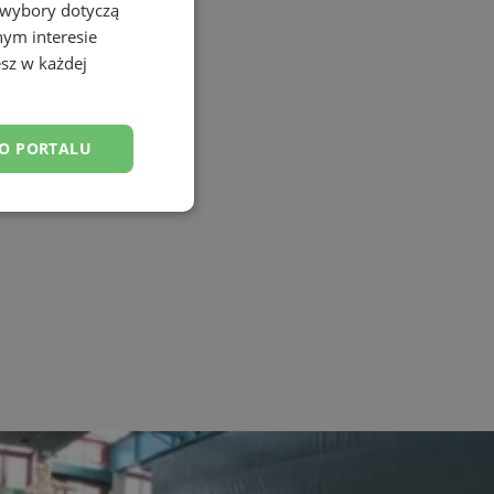
 wybory dotyczą
nym interesie
sz w każdej
DO PORTALU
esklasyfikowane
ane
owanie użytkownika i
j.