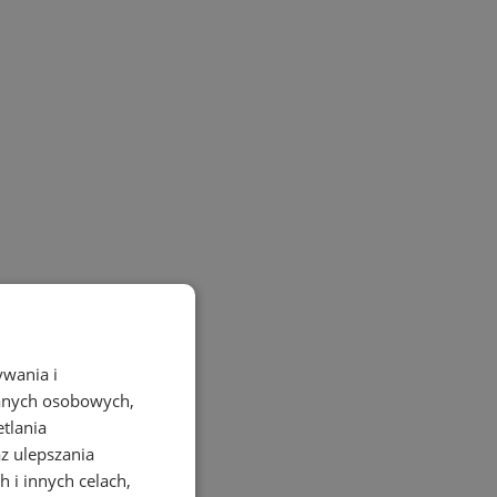
ywania i
danych osobowych,
etlania
az ulepszania
 i innych celach,