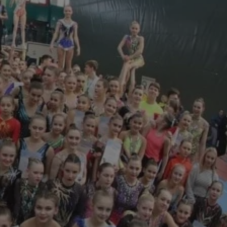
tyfikator sesji.
tyfikator sesji.
tyfikator sesji.
 celów
a, zapewniając, że
i, a ich dane są
przez witrynę
sług.
iania ludzi i botów.
ernetowej, ponieważ
aportów na temat
towej.
iania ludzi i botów.
ernetowej, ponieważ
aportów na temat
towej.
o przechowywania
watności dla ich
dane dotyczące
olityki i
ając, że ich
e w przyszłych
zez usługę Cookie-