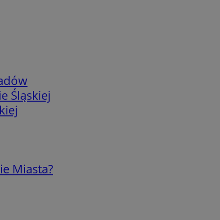
adów
e Śląskiej
kiej
ie Miasta?