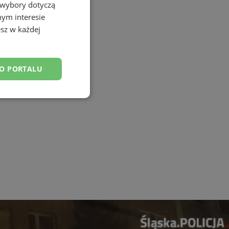
 wybory dotyczą
nym interesie
sz w każdej
DO PORTALU
esklasyfikowane
ane
owanie użytkownika i
j.