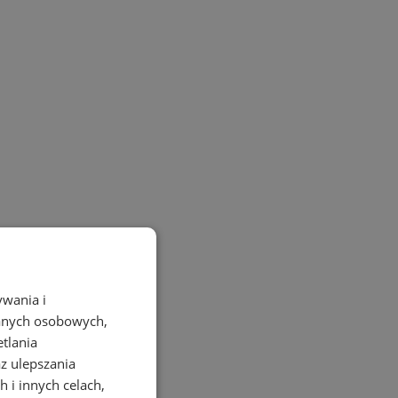
ywania i
danych osobowych,
etlania
az ulepszania
 i innych celach,