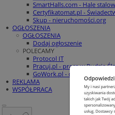
SmartHalls.com - Hale stalo
Certyfikatomat.pl - Świadec
Skup - nieruchomości.org
OGŁOSZENIA
OGŁOSZENIA
Dodaj ogłoszenie
POLECAMY
Protocol IT
Pracuj.pl - praca w Rudzie Ślą
GoWork.pl - oferty pracy
Odpowiedzia
REKLAMA
My i nasi partne
WSPÓŁPRACA
uzyskiwania dost
takich jak Twój a
spersonalizowanyc
usług.
Dostawcy s