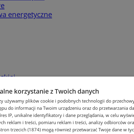
we
twa energetyczne
skiej
lne korzystanie z Twoich danych
rzy używamy plików cookie i podobnych technologii do przechow
ępu do informacji na Twoim urządzeniu oraz do przetwarzania 
dres IP, unikalne identyfikatory i dane przeglądania, w celu wyświ
h reklam i treści, pomiaru reklam i treści, analizy odbiorców or
tron trzecich (1874)
mogą również przetwarzać Twoje dane w tych