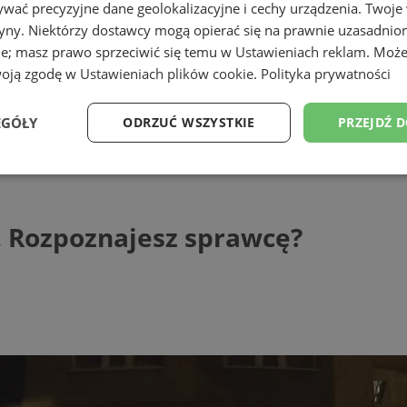
wać precyzyjne dane geolokalizacyjne i cechy urządzenia. Twoje
tryny. Niektórzy dostawcy mogą opierać się na prawnie uzasadnio
ie; masz prawo sprzeciwić się temu w
Ustawieniach reklam
. Może
woją zgodę w
Ustawieniach plików cookie
.
Polityka prywatności
EGÓŁY
ODRZUĆ WSZYSTKIE
PRZEJDŹ 
poznajesz sprawcę?
Wydajność
Targetowanie
Funkcjonalność
Ni
 Rozpoznajesz sprawcę?
ezbędne
Wydajność
Targetowanie
Funkcjonalność
Niesklasyfikow
ie umożliwiają korzystanie z podstawowych funkcji strony internetowej, takich jak log
Bez niezbędnych plików cookie nie można prawidłowo korzystać ze strony internetowe
Provider
/
Okres
Opis
Domena
przechowywania