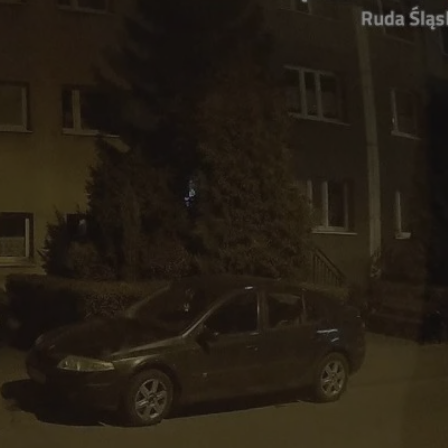
tyfikator sesji.
tyfikator sesji.
tyfikator sesji.
zez usługę Cookie-
eferencji
a pliki cookie. Jest
Cookie-Script.com
o przechowywania
watności dla ich
dane dotyczące
olityki i
ając, że ich
e w przyszłych
 celów
a, zapewniając, że
i, a ich dane są
przez witrynę
sług.