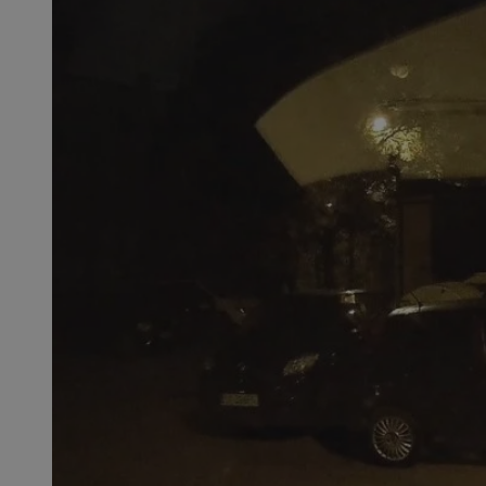
SessID
QeSessID
MvSessID
CookieScriptConse
VISITOR_PRIVACY_
msToken
Provider
Nazwa
Domena
Nazwa