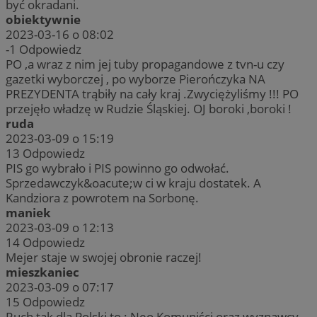
być okradani.
obiektywnie
2023-03-16 o 08:02
-1
Odpowiedz
PO ,a wraz z nim jej tuby propagandowe z tvn-u czy
gazetki wyborczej , po wyborze Pierończyka NA
PREZYDENTA trąbiły na cały kraj .Zwyciężyliśmy !!! PO
przejęło władzę w Rudzie Śląskiej. OJ boroki ,boroki !
ruda
2023-03-09 o 15:19
13
Odpowiedz
PIS go wybrało i PIS powinno go odwołać.
Sprzedawczyk&oacute;w ci w kraju dostatek. A
Kandziora z powrotem na Sorbonę.
maniek
2023-03-09 o 12:13
14
Odpowiedz
Mejer staje w swojej obronie raczej!
mieszkaniec
2023-03-09 o 07:17
15
Odpowiedz
Ruch tak dla Polski to : Neo Komuniści oraz wyznawcy