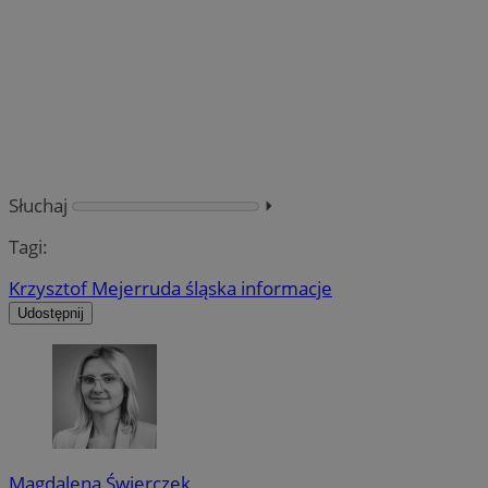
Słuchaj
⏵︎
Tagi:
Krzysztof Mejer
ruda śląska informacje
Udostępnij
Magdalena Świerczek