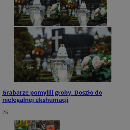
Grabarze pomylili groby. Doszło do
nielegalnej ekshumacji
26