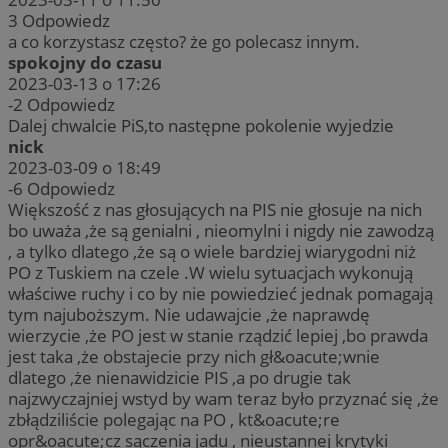
3
Odpowiedz
a co korzystasz często? że go polecasz innym.
spokojny do czasu
2023-03-13 o 17:26
-2
Odpowiedz
Dalej chwalcie PiS,to następne pokolenie wyjedzie
nick
2023-03-09 o 18:49
-6
Odpowiedz
Większość z nas głosujących na PIS nie głosuje na nich
bo uważa ,że są genialni , nieomylni i nigdy nie zawodzą
, a tylko dlatego ,że są o wiele bardziej wiarygodni niż
PO z Tuskiem na czele .W wielu sytuacjach wykonują
właściwe ruchy i co by nie powiedzieć jednak pomagają
tym najuboższym. Nie udawajcie ,że naprawdę
wierzycie ,że PO jest w stanie rządzić lepiej ,bo prawda
jest taka ,że obstajecie przy nich gł&oacute;wnie
dlatego ,że nienawidzicie PIS ,a po drugie tak
najzwyczajniej wstyd by wam teraz było przyznać się ,że
zbłądziliście polegając na PO , kt&oacute;re
opr&oacute;cz sączenia jadu , nieustannej krytyki