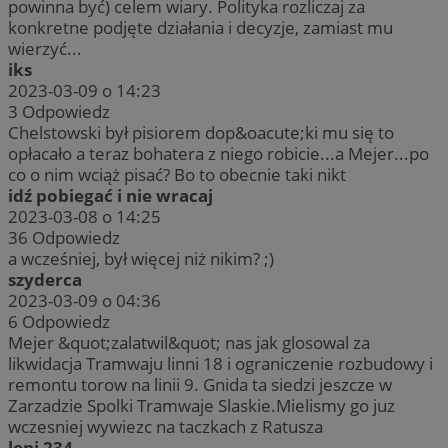
powinna być) celem wiary. Polityka rozliczaj za
konkretne podjęte działania i decyzje, zamiast mu
wierzyć...
iks
2023-03-09 o 14:23
3
Odpowiedz
Chelstowski był pisiorem dop&oacute;ki mu się to
opłacało a teraz bohatera z niego robicie...a Mejer...po
co o nim wciąż pisać? Bo to obecnie taki nikt
idź pobiegać i nie wracaj
2023-03-08 o 14:25
36
Odpowiedz
a wcześniej, był więcej niż nikim? ;)
szyderca
2023-03-09 o 04:36
6
Odpowiedz
Mejer &quot;zalatwil&quot; nas jak glosowal za
likwidacja Tramwaju linni 18 i ograniczenie rozbudowy i
remontu torow na linii 9. Gnida ta siedzi jeszcze w
Zarzadzie Spolki Tramwaje Slaskie.Mielismy go juz
wczesniej wywiezc na taczkach z Ratusza
leni 234