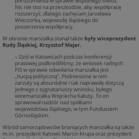
porozumienia w sprawie wspólnego biletu.
Nic nie stoi na przeszkodzie, aby współpracę
rozszerzyć, dlatego zachęcam Jarosława
Wieczorka, wojewodę śląskiego do
poszerzenia współpracy.
W obronie marszałka stanął także
były wiceprezydent
Rudy Śląskiej, Krzysztof Mejer.
– Dziś w Katowicach podczas konferencji
prasowej podkreśliliśmy, że wniosek radnych
PiS w sprawie odwołania marszałka jest
„hucpą polityczną”. Podniesione w nim
zarzuty są absurdalne i tak naprawdę dotyczą
jednego z sygnatariuszy wniosku, byłego
wicemarszałka Wojciecha Kałuży. To on
sprawował nadzór nad spółkami
województwa śląskiego, w tym Funduszem
Górnośląskim.
Wśród samorządowców broniących marszałka są także
m.in. prezydent Katowic Marcin Krupa oraz prezydent