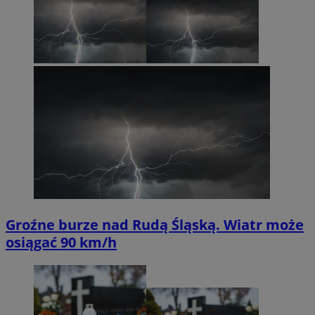
Groźne burze nad Rudą Śląską. Wiatr może
osiągać 90 km/h