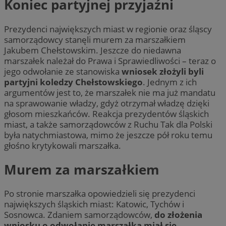
Koniec partyjnej przyjaźni
Prezydenci największych miast w regionie oraz śląscy
samorządowcy stanęli murem za marszałkiem
Jakubem Chełstowskim. Jeszcze do niedawna
marszałek należał do Prawa i Sprawiedliwości – teraz o
jego odwołanie ze stanowiska
wniosek złożyli byli
partyjni koledzy Chełstowskiego
. Jednym z ich
argumentów jest to, że marszałek nie ma już mandatu
na sprawowanie władzy, gdyż otrzymał władzę dzięki
głosom mieszkańców. Reakcja prezydentów śląskich
miast, a także samorządowców z Ruchu Tak dla Polski
była natychmiastowa, mimo że jeszcze pół roku temu
głośno krytykowali marszałka.
Murem za marszałkiem
Po stronie marszałka opowiedzieli się prezydenci
największych śląskich miast: Katowic, Tychów i
Sosnowca. Zdaniem samorządowców,
do złożenia
wniosku o odwołanie marszałka miał się