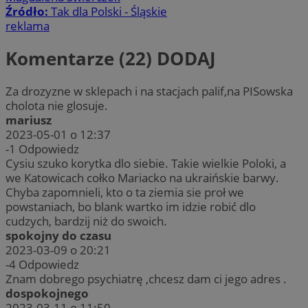
Źródło:
Tak dla Polski - Śląskie
reklama
Komentarze (22)
DODAJ
Za drozyzne w sklepach i na stacjach palif,na PISowska
cholota nie glosuje.
mariusz
2023-05-01 o 12:37
-1
Odpowiedz
Cysiu szuko korytka dlo siebie. Takie wielkie Poloki, a
we Katowicach cołko Mariacko na ukraińskie barwy.
Chyba zapomnieli, kto o ta ziemia sie proł we
powstaniach, bo blank wartko im idzie robić dlo
cudzych, bardzij niż do swoich.
spokojny do czasu
2023-03-09 o 20:21
-4
Odpowiedz
Znam dobrego psychiatrę ,chcesz dam ci jego adres .
dospokojnego
2023-03-11 o 11:50