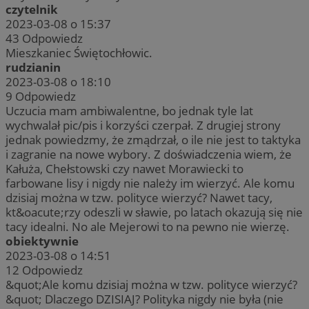
czytelnik
2023-03-08 o 15:37
43
Odpowiedz
Mieszkaniec Świętochłowic.
rudzianin
2023-03-08 o 18:10
9
Odpowiedz
Uczucia mam ambiwalentne, bo jednak tyle lat
wychwalał pic/pis i korzyści czerpał. Z drugiej strony
jednak powiedzmy, że zmądrzał, o ile nie jest to taktyka
i zagranie na nowe wybory. Z doświadczenia wiem, że
Kałuża, Chełstowski czy nawet Morawiecki to
farbowane lisy i nigdy nie należy im wierzyć. Ale komu
dzisiaj można w tzw. polityce wierzyć? Nawet tacy,
kt&oacute;rzy odeszli w sławie, po latach okazują się nie
tacy idealni. No ale Mejerowi to na pewno nie wierzę.
obiektywnie
2023-03-08 o 14:51
12
Odpowiedz
&quot;Ale komu dzisiaj można w tzw. polityce wierzyć?
&quot; Dlaczego DZISIAJ? Polityka nigdy nie była (nie