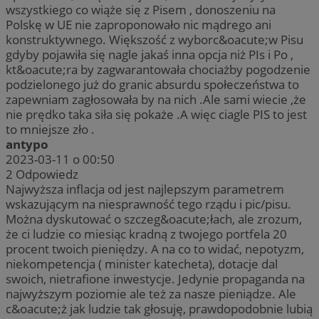
wszystkiego co wiąże się z Pisem , donoszeniu na
Polskę w UE nie zaproponowało nic mądrego ani
konstruktywnego. Większość z wyborc&oacute;w Pisu
gdyby pojawiła się nagle jakaś inna opcja niż PIs i Po ,
kt&oacute;ra by zagwarantowała chociażby pogodzenie
podzielonego już do granic absurdu społeczeństwa to
zapewniam zagłosowała by na nich .Ale sami wiecie ,że
nie prędko taka siła się pokaże .A więc ciagle PIS to jest
to mniejsze zło .
antypo
2023-03-11 o 00:50
2
Odpowiedz
Najwyższa inflacja od jest najlepszym parametrem
wskazującym na niesprawność tego rządu i pic/pisu.
Można dyskutować o szczeg&oacute;łach, ale zrozum,
że ci ludzie co miesiąc kradną z twojego portfela 20
procent twoich pieniędzy. A na co to widać, nepotyzm,
niekompetencja ( minister katecheta), dotacje dal
swoich, nietrafione inwestycje. Jedynie propaganda na
najwyższym poziomie ale też za nasze pieniądze. Ale
c&oacute;ż jak ludzie tak głosuję, prawdopodobnie lubią