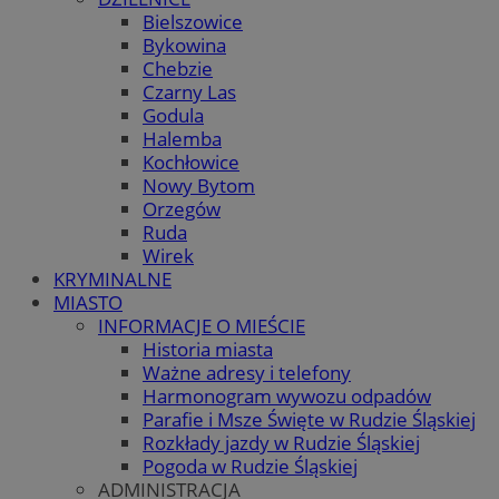
Bielszowice
Bykowina
Chebzie
Czarny Las
Godula
Halemba
Kochłowice
Nowy Bytom
Orzegów
Ruda
Wirek
KRYMINALNE
MIASTO
INFORMACJE O MIEŚCIE
Historia miasta
Ważne adresy i telefony
Harmonogram wywozu odpadów
Parafie i Msze Święte w Rudzie Śląskiej
Rozkłady jazdy w Rudzie Śląskiej
Pogoda w Rudzie Śląskiej
ADMINISTRACJA