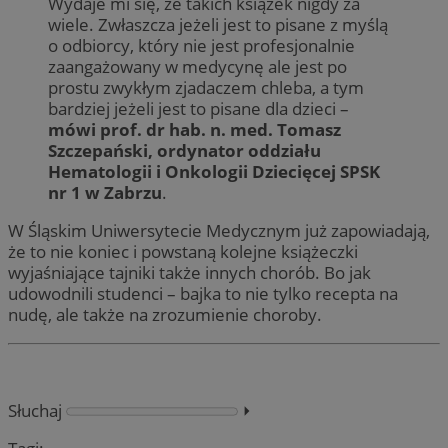
Wydaje mi się, że takich książek nigdy za
wiele. Zwłaszcza jeżeli jest to pisane z myślą
o odbiorcy, który nie jest profesjonalnie
zaangażowany w medycynę ale jest po
prostu zwykłym zjadaczem chleba, a tym
bardziej jeżeli jest to pisane dla dzieci –
mówi prof. dr hab. n. med. Tomasz
Szczepański, ordynator oddziału
Hematologii i Onkologii Dziecięcej SPSK
nr 1 w Zabrzu
.
W Śląskim Uniwersytecie Medycznym już zapowiadają,
że to nie koniec i powstaną kolejne książeczki
wyjaśniające tajniki także innych chorób. Bo jak
udowodnili studenci – bajka to nie tylko recepta na
nudę, ale także na zrozumienie choroby.
Słuchaj
⏵︎