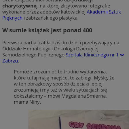
charytatywne
j, na której zlicytowano fotografie
wykonane przez adeptów katowickiej
Akademii Sztuk
Pięknych
i zabrzańskiego plastyka
W sumie książek jest ponad 400
Pierwsza partia trafiła dziś do dzieci przebywający na
Oddziale Hematologii i Onkologii Dziecięcej
Samodzielnego Publicznego
Szpitala Klinicznego nr 1 w
Zabrzu
.
Pomoże zrozumieć te trudne wydarzenia,
które tutaj mają miejsce, te zabiegi. Myślę, że
w ten obrazkowy sposób dzieciaki lepiej
zrozumieją i my też w wielu sytuacjach się
dokształcimy – mówi Magdalena Smierna,
mama Niny.