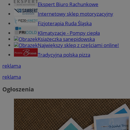
Ekspert Biuro Rachunkowe
Internetowy sklep motoryzacyjny
Fizjoterapia Ruda Śląska
Klimatyzacje - Pompy ciepła
Książeczka sanepidowska
Największy sklep z częściami online!
Tradycyjna polska pizza
reklama
reklama
Ogłoszenia