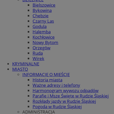
Bielszowice
Bykowina
Chebzie
Czarny Las
Godula
Halemba
Kochłowice
Nowy Bytom
Orzegów
Ruda
Wirek
KRYMINALNE
MIASTO
INFORMACJE O MIEŚCIE
Historia miasta
Ważne adresy i telefony
Harmonogram wywozu odpadów
Parafie i Msze Święte w Rudzie Śląskiej
Rozkłady jazdy w Rudzie Śląskiej
Pogoda w Rudzie Śląskiej
ADMINISTRACJA