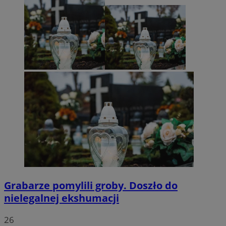
Grabarze pomylili groby. Doszło do
nielegalnej ekshumacji
26