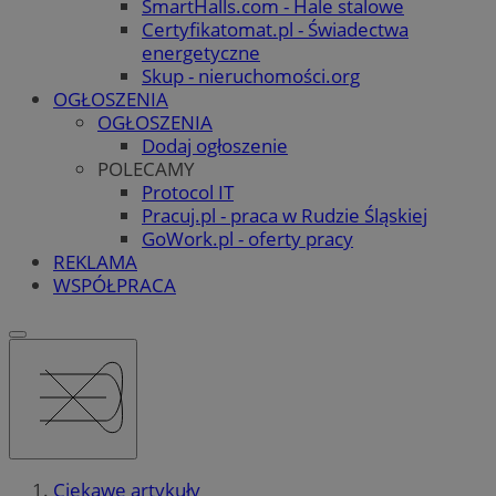
SmartHalls.com - Hale stalowe
Certyfikatomat.pl - Świadectwa
energetyczne
Skup - nieruchomości.org
OGŁOSZENIA
OGŁOSZENIA
Dodaj ogłoszenie
POLECAMY
Protocol IT
Pracuj.pl - praca w Rudzie Śląskiej
GoWork.pl - oferty pracy
REKLAMA
WSPÓŁPRACA
Ciekawe artykuły