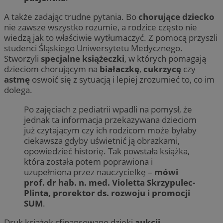
A także zadając trudne pytania. Bo
chorujące dziecko
nie zawsze wszystko rozumie, a rodzice często nie
wiedzą jak to właściwie wytłumaczyć. Z pomocą przyszli
studenci Śląskiego Uniwersytetu Medycznego.
Stworzyli
specjalne książeczki
, w których pomagają
dzieciom chorującym na
białaczkę
,
cukrzycę
czy
astmę
oswoić się z sytuacją i lepiej zrozumieć to, co im
dolega.
Po zajęciach z pediatrii wpadli na pomysł, że
jednak ta informacja przekazywana dzieciom
już czytającym czy ich rodzicom może byłaby
ciekawsza gdyby uświetnić ją obrazkami,
opowiedzieć historię. Tak powstała książka,
która została potem poprawiona i
uzupełniona przez nauczycielkę –
mówi
prof. dr hab. n. med. Violetta Skrzypulec-
Plinta, prorektor ds. rozwoju i promocji
SUM
.
Druk książek sfinansowano dzięki
aukcji