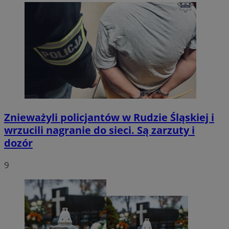
Znieważyli policjantów w Rudzie Śląskiej i
wrzucili nagranie do sieci. Są zarzuty i
dozór
9