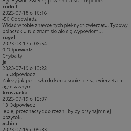
Agresywne zwierzę powinno zostać uśpione.
rudolf
2023-07-18 o 16:16
-50
Odpowiedz
Widać w tobie znawcę tych pięknych zwierząt... Typowy
polaczek... Nie znam się ale się wypowiem...
royal
2023-08-17 o 08:54
0
Odpowiedz
Chyba ty
ja
2023-07-19 o 13:22
15
Odpowiedz
Zależy jak podeszła do konia konie nie są zwierzętami
agresywnymi
kruszecka
2023-07-19 o 12:07
13
Odpowiedz
lepiej przeznaczyc do rzezni, bylby przynajmniej
pozytek.
achim
2023-07-19 o 09:33