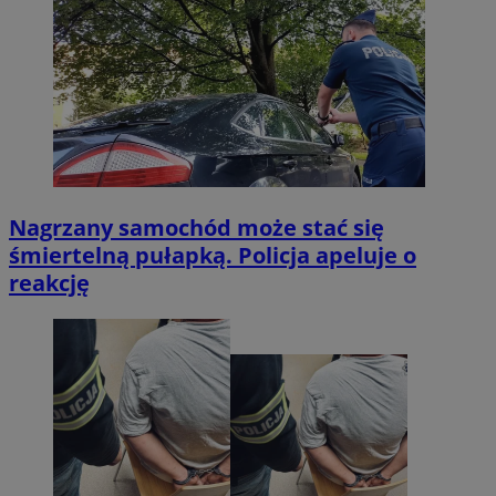
Nagrzany samochód może stać się
śmiertelną pułapką. Policja apeluje o
reakcję