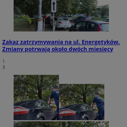
Zakaz zatrzymywania na ul. Energetyków.
Zmiany potrwają około dwóch miesięcy
1
3