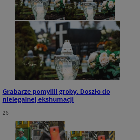
Grabarze pomylili groby. Doszło do
nielegalnej ekshumacji
26