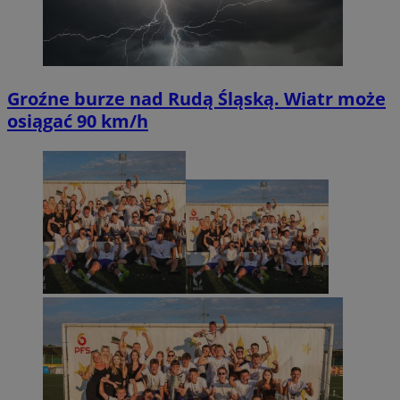
Groźne burze nad Rudą Śląską. Wiatr może
osiągać 90 km/h