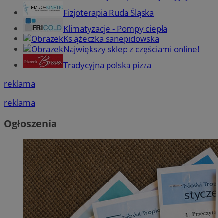
Fizjoterapia Ruda Śląska
Klimatyzacje - Pompy ciepła
Książeczka sanepidowska
Największy sklep z częściami online!
Tradycyjna polska pizza
reklama
reklama
Ogłoszenia