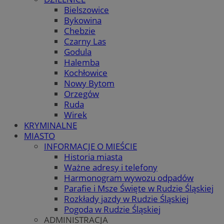
Bielszowice
Bykowina
Chebzie
Czarny Las
Godula
Halemba
Kochłowice
Nowy Bytom
Orzegów
Ruda
Wirek
KRYMINALNE
MIASTO
INFORMACJE O MIEŚCIE
Historia miasta
Ważne adresy i telefony
Harmonogram wywozu odpadów
Parafie i Msze Święte w Rudzie Śląskiej
Rozkłady jazdy w Rudzie Śląskiej
Pogoda w Rudzie Śląskiej
ADMINISTRACJA