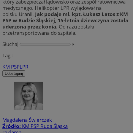
który zabezpieczał lądowisko oraz zespół ratownictwa
medycznego. Helikopter LPR wylądował na
boisku Uranii.
Jak podaje ml. kpt. Łukasz Latos z KM
PSP w Rudzie Śląskiej, 15-letnia dziewczyna została
uderzona przez konia.
Od razu została
przetransportowana do szpitala.
Słuchaj
⏵︎
Tagi:
KM PSP
LPR
Udostępnij
Magdalena Świerczek
Źródło:
KM PSP Ruda Śląska
reklama