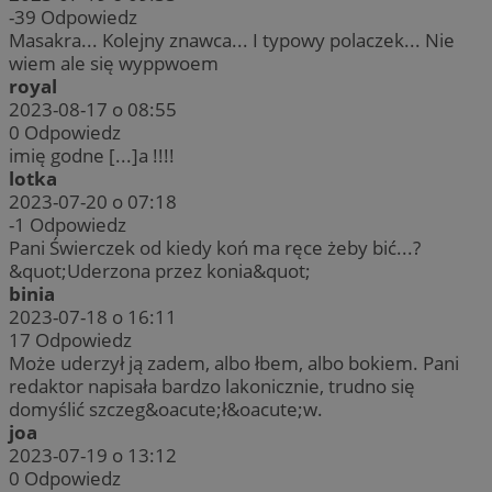
-39
Odpowiedz
Masakra... Kolejny znawca... I typowy polaczek... Nie
wiem ale się wyppwoem
royal
2023-08-17 o 08:55
0
Odpowiedz
imię godne [...]a !!!!
lotka
2023-07-20 o 07:18
-1
Odpowiedz
Pani Świerczek od kiedy koń ma ręce żeby bić...?
&quot;Uderzona przez konia&quot;
binia
2023-07-18 o 16:11
17
Odpowiedz
Może uderzył ją zadem, albo łbem, albo bokiem. Pani
redaktor napisała bardzo lakonicznie, trudno się
domyślić szczeg&oacute;ł&oacute;w.
joa
2023-07-19 o 13:12
0
Odpowiedz