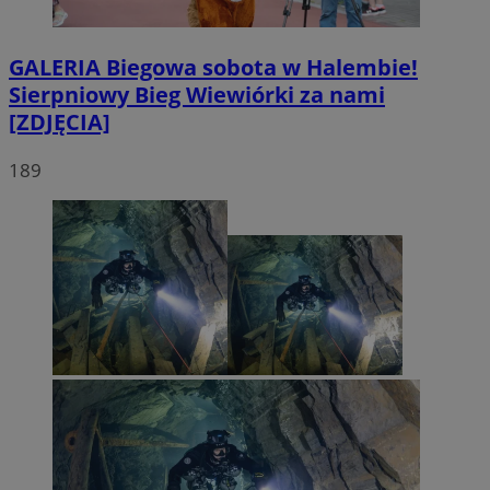
GALERIA
Biegowa sobota w Halembie!
Sierpniowy Bieg Wiewiórki za nami
[ZDJĘCIA]
189