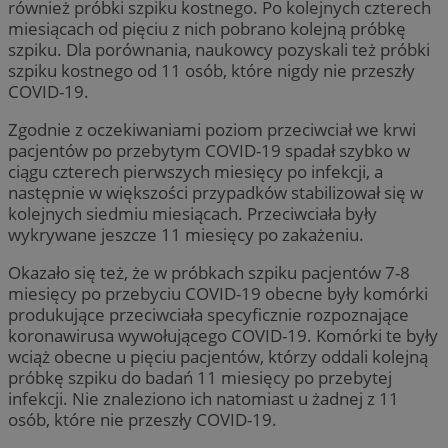
również próbki szpiku kostnego. Po kolejnych czterech
miesiącach od pięciu z nich pobrano kolejną próbkę
szpiku. Dla porównania, naukowcy pozyskali też próbki
szpiku kostnego od 11 osób, które nigdy nie przeszły
COVID-19.
Zgodnie z oczekiwaniami poziom przeciwciał we krwi
pacjentów po przebytym COVID-19 spadał szybko w
ciągu czterech pierwszych miesięcy po infekcji, a
następnie w większości przypadków stabilizował się w
kolejnych siedmiu miesiącach. Przeciwciała były
wykrywane jeszcze 11 miesięcy po zakażeniu.
Okazało się też, że w próbkach szpiku pacjentów 7-8
miesięcy po przebyciu COVID-19 obecne były komórki
produkujące przeciwciała specyficznie rozpoznające
koronawirusa wywołującego COVID-19. Komórki te były
wciąż obecne u pięciu pacjentów, którzy oddali kolejną
próbkę szpiku do badań 11 miesięcy po przebytej
infekcji. Nie znaleziono ich natomiast u żadnej z 11
osób, które nie przeszły COVID-19.