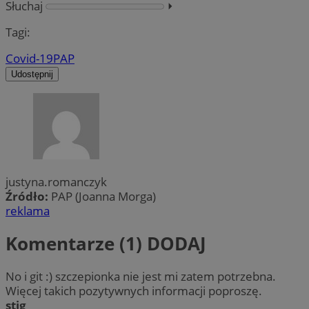
Słuchaj
⏵︎
Tagi:
Covid-19
PAP
Udostępnij
justyna.romanczyk
Źródło:
PAP (Joanna Morga)
reklama
Komentarze (1)
DODAJ
No i git :) szczepionka nie jest mi zatem potrzebna.
Więcej takich pozytywnych informacji poproszę.
stig