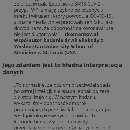
że przeciwciała (przeciwko SARS-CoV-2 –
przyp. PAP) znikają szybko po przebyciu
infekcji wirusem, który powoduje COVID-19,
a znane media zinterpretowały ten fakt, jako
dowód na to, że odporność na koronawirusa
nie jest długotrwała” –
skomentował
współautor badania dr Ali Ellebedy z
Washington University School of
Medicine w St. Louis (USA)
.
Jego zdaniem jest to błędna interpretacja
danych
„To normalne, że poziom przeciwciał spada
po ostrej infekcji; nie spada jednak do zera,
ale stabilizuje się. W naszym badaniu
wykazaliśmy obecność komórek
produkujących przeciwciała 11 miesięcy po
wystąpieniu pierwszych objawów. Te
komórki będą żyły i produkowały
przeciwciała przez resztę życia tych osób. To