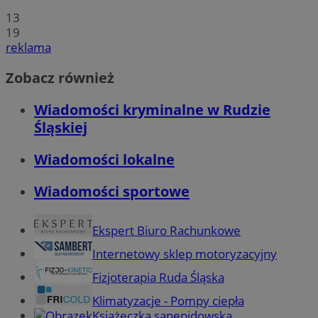
13
19
reklama
Zobacz również
Wiadomości kryminalne w Rudzie
Śląskiej
Wiadomości lokalne
Wiadomości sportowe
Ekspert Biuro Rachunkowe
Internetowy sklep motoryzacyjny
Fizjoterapia Ruda Śląska
Klimatyzacje - Pompy ciepła
Książeczka sanepidowska