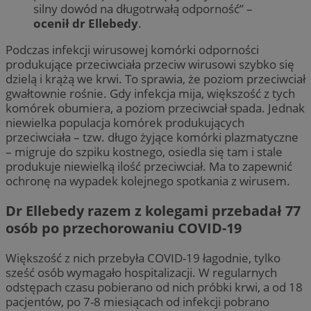
silny dowód na długotrwałą odporność” –
ocenił dr Ellebedy
.
Podczas infekcji wirusowej komórki odporności
produkujące przeciwciała przeciw wirusowi szybko się
dzielą i krążą we krwi. To sprawia, że poziom przeciwciał
gwałtownie rośnie. Gdy infekcja mija, większość z tych
komórek obumiera, a poziom przeciwciał spada. Jednak
niewielka populacja komórek produkujących
przeciwciała – tzw. długo żyjące komórki plazmatyczne
– migruje do szpiku kostnego, osiedla się tam i stale
produkuje niewielką ilość przeciwciał. Ma to zapewnić
ochronę na wypadek kolejnego spotkania z wirusem.
Dr Ellebedy razem z kolegami przebadał 77
osób po przechorowaniu COVID-19
Większość z nich przebyła COVID-19 łagodnie, tylko
sześć osób wymagało hospitalizacji. W regularnych
odstępach czasu pobierano od nich próbki krwi, a od 18
pacjentów, po 7-8 miesiącach od infekcji pobrano