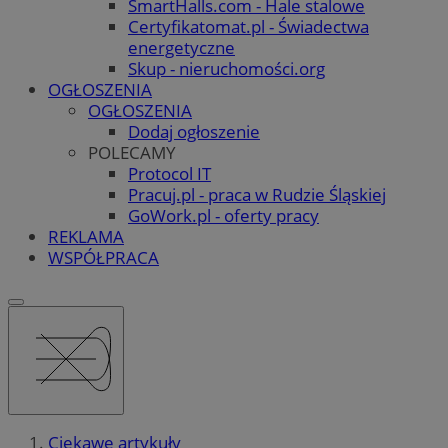
SmartHalls.com - Hale stalowe
Certyfikatomat.pl - Świadectwa
energetyczne
Skup - nieruchomości.org
OGŁOSZENIA
OGŁOSZENIA
Dodaj ogłoszenie
POLECAMY
Protocol IT
Pracuj.pl - praca w Rudzie Śląskiej
GoWork.pl - oferty pracy
REKLAMA
WSPÓŁPRACA
Ciekawe artykuły