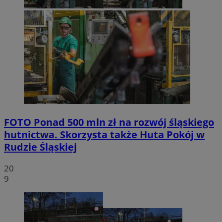
FOTO
Ponad 500 mln zł na rozwój śląskiego
hutnictwa. Skorzysta także Huta Pokój w
Rudzie Śląskiej
20
9