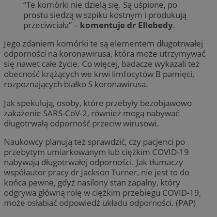
“Te komórki nie dzielą się. Są uśpione, po
prostu siedzą w szpiku kostnym i produkują
przeciwciała” –
komentuje dr Ellebedy
.
Jego zdaniem komórki te są elementem długotrwałej
odporności na koronawirusa, która może utrzymywać
się nawet całe życie. Co więcej, badacze wykazali też
obecność krążących we krwi limfocytów B pamięci,
rozpoznających białko S koronawirusa.
Jak spekulują, osoby, które przebyły bezobjawowo
zakażenie SARS-CoV-2, również mogą nabywać
długotrwałą odporność przeciw wirusowi.
Naukowcy planują też sprawdzić, czy pacjenci po
przebytym umiarkowanym lub ciężkim COVID-19
nabywają długotrwałej odporności. Jak tłumaczy
współautor pracy dr Jackson Turner, nie jest to do
końca pewne, gdyż nasilony stan zapalny, który
odgrywa główną rolę w ciężkim przebiegu COVID-19,
może osłabiać odpowiedź układu odporności. (PAP)