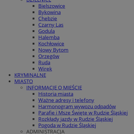
Bielszowice
Bykowina
Chebzie
Czarny Las
Godula
Halemba
Kochłowice
Nowy Bytom
Orzegów
Ruda
Wirek
KRYMINALNE
MIASTO
INFORMACJE O MIEŚCIE
Historia miasta
Ważne adresy i telefony
Harmonogram wywozu odpadów
Parafie i Msze Święte w Rudzie Śląskiej
Rozkłady jazdy w Rudzie Śląskiej
Pogoda w Rudzie Śląskiej
ADMINISTRACJA