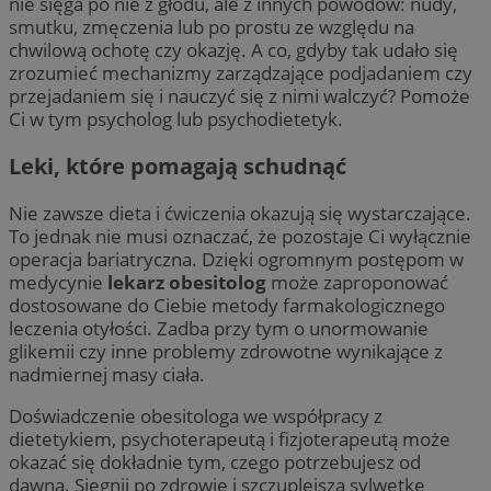
nie sięga po nie z głodu, ale z innych powodów: nudy,
smutku, zmęczenia lub po prostu ze względu na
chwilową ochotę czy okazję. A co, gdyby tak udało się
zrozumieć mechanizmy zarządzające podjadaniem czy
przejadaniem się i nauczyć się z nimi walczyć? Pomoże
Ci w tym psycholog lub psychodietetyk.
Leki, które pomagają schudnąć
Nie zawsze dieta i ćwiczenia okazują się wystarczające.
To jednak nie musi oznaczać, że pozostaje Ci wyłącznie
operacja bariatryczna. Dzięki ogromnym postępom w
medycynie
lekarz obesitolog
może zaproponować
dostosowane do Ciebie metody farmakologicznego
leczenia otyłości. Zadba przy tym o unormowanie
glikemii czy inne problemy zdrowotne wynikające z
nadmiernej masy ciała.
Doświadczenie obesitologa we współpracy z
dietetykiem, psychoterapeutą i fizjoterapeutą może
okazać się dokładnie tym, czego potrzebujesz od
dawna. Sięgnij po zdrowie i szczuplejszą sylwetkę