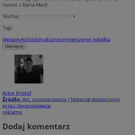
razem z Baria-Med!
Słuchaj
⏵︎
Tagi:
dieta
otyłość
odchudzanie
zmniejszenie żołądka
Udostępnij
Artur Kristof
Źródło:
Art. sponsorowany / Materiał dostarczony
przez zleceniodawcę
reklama
Dodaj komentarz