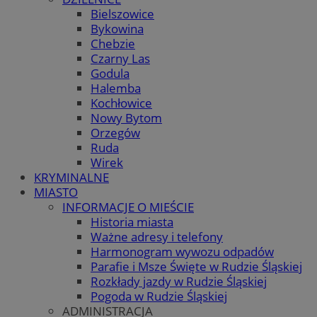
Bielszowice
Bykowina
Chebzie
Czarny Las
Godula
Halemba
Kochłowice
Nowy Bytom
Orzegów
Ruda
Wirek
KRYMINALNE
MIASTO
INFORMACJE O MIEŚCIE
Historia miasta
Ważne adresy i telefony
Harmonogram wywozu odpadów
Parafie i Msze Święte w Rudzie Śląskiej
Rozkłady jazdy w Rudzie Śląskiej
Pogoda w Rudzie Śląskiej
ADMINISTRACJA