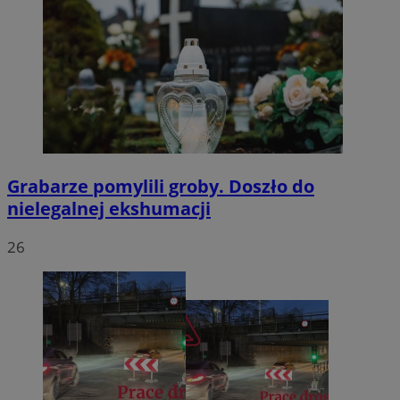
Grabarze pomylili groby. Doszło do
nielegalnej ekshumacji
26