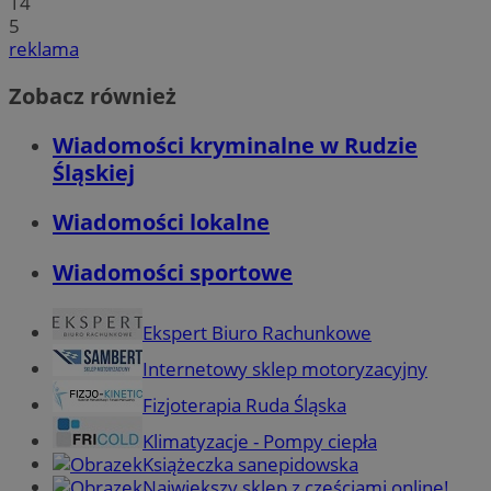
14
5
reklama
Zobacz również
Wiadomości kryminalne w Rudzie
Śląskiej
Wiadomości lokalne
Wiadomości sportowe
Ekspert Biuro Rachunkowe
Internetowy sklep motoryzacyjny
Fizjoterapia Ruda Śląska
Klimatyzacje - Pompy ciepła
Książeczka sanepidowska
Największy sklep z częściami online!