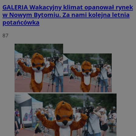
GALERIA
Wakacyjny klimat opanował rynek
w Nowym Bytomiu. Za nami kolejna letnia
potańcówka
87