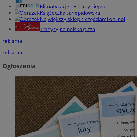
Klimatyzacje - Pompy ciepła
Książeczka sanepidowska
Największy sklep z częściami online!
Tradycyjna polska pizza
reklama
reklama
Ogłoszenia