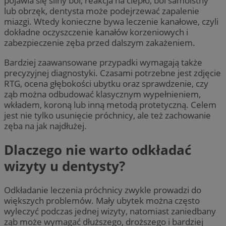
pojawia się silny ból, reakcja na ciepło, ból samoistny
lub obrzęk, dentysta może podejrzewać zapalenie
miazgi. Wtedy konieczne bywa leczenie kanałowe, czyli
dokładne oczyszczenie kanałów korzeniowych i
zabezpieczenie zęba przed dalszym zakażeniem.
Bardziej zaawansowane przypadki wymagają także
precyzyjnej diagnostyki. Czasami potrzebne jest zdjęcie
RTG, ocena głębokości ubytku oraz sprawdzenie, czy
ząb można odbudować klasycznym wypełnieniem,
wkładem, koroną lub inną metodą protetyczną. Celem
jest nie tylko usunięcie próchnicy, ale też zachowanie
zęba na jak najdłużej.
Dlaczego nie warto odkładać
wizyty u dentysty?
Odkładanie leczenia próchnicy zwykle prowadzi do
większych problemów. Mały ubytek można często
wyleczyć podczas jednej wizyty, natomiast zaniedbany
ząb może wymagać dłuższego, droższego i bardziej