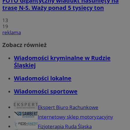
FOTO
Gigantyczny wiadukt nasunięty na
trasę N-S. Waży ponad 5 tysięcy ton
13
19
reklama
Zobacz również
Wiadomości kryminalne w Rudzie
Śląskiej
Wiadomości lokalne
Wiadomości sportowe
Ekspert Biuro Rachunkowe
Internetowy sklep motoryzacyjny
Fizjoterapia Ruda Śląska