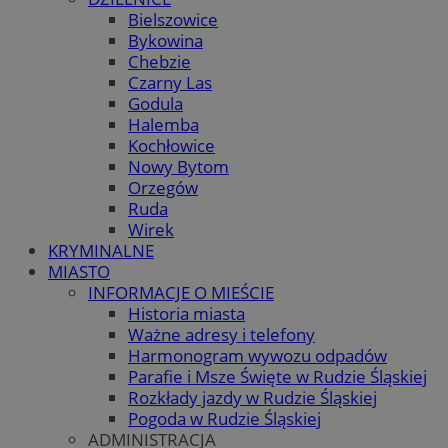
Bielszowice
Bykowina
Chebzie
Czarny Las
Godula
Halemba
Kochłowice
Nowy Bytom
Orzegów
Ruda
Wirek
KRYMINALNE
MIASTO
INFORMACJE O MIEŚCIE
Historia miasta
Ważne adresy i telefony
Harmonogram wywozu odpadów
Parafie i Msze Święte w Rudzie Śląskiej
Rozkłady jazdy w Rudzie Śląskiej
Pogoda w Rudzie Śląskiej
ADMINISTRACJA