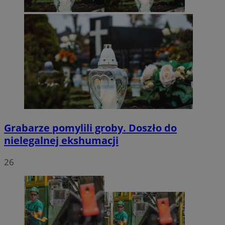
Grabarze pomylili groby. Doszło do
nielegalnej ekshumacji
26