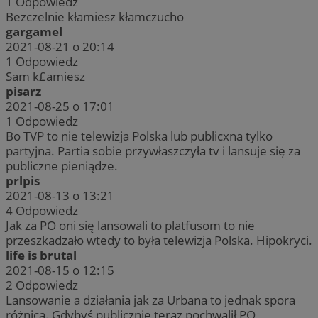
1
Odpowiedz
Bezczelnie kłamiesz kłamczucho
gargamel
2021-08-21 o 20:14
1
Odpowiedz
Sam k£amiesz
pisarz
2021-08-25 o 17:01
1
Odpowiedz
Bo TVP to nie telewizja Polska lub publicxna tylko
partyjna. Partia sobie przywłaszczyła tv i lansuje się za
publiczne pieniądze.
prlpis
2021-08-13 o 13:21
4
Odpowiedz
Jak za PO oni się lansowali to platfusom to nie
przeszkadzało wtedy to była telewizja Polska. Hipokryci.
life is brutal
2021-08-15 o 12:15
2
Odpowiedz
Lansowanie a działania jak za Urbana to jednak spora
różnica. Gdybyś publicznie teraz pochwalił PO