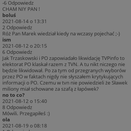
-6
Odpowiedz
CHAM NIY PAN !
boluś
2021-08-14 o 13:31
2
Odpowiedz
Róż Pan Marek wiedział kiedy na wczasy pojechać ;-)
ism
2021-08-12 o 20:15
6
Odpowiedz
Jak Trzaskowski i PO zapowiadało likwidację TVPinfo to
elektorat PO klaskał razem z TVN. A tu nikt niczego nie
będzie likwidował. Po za tym od przegranych wyborów
przez PO w faktach nigdy nie słyszałem krytykujących
informacji o PO. Czemu w tvn nie powiedzieli że Sławek
miliony miał schowane za szafą z łapówek?
no to co?
2021-08-12 o 15:40
8
Odpowiedz
Mówili. Przegapiłeś :)
ola
2021-08-19 o 08:18