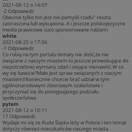
2021-08-12 o 14:07
-2
Odpowiedz
Obecnie tylko tvn jest nie pomyśli rzadu" reszta
zastraszona lub wykupiona. A i jeszcze polskojęzyczne
media prawicowe suto sponsorowane rublami
white
2021-08-25 o 17:06
-1
Odpowiedz
Co robią na tym portalu tematy nie dość,że nie
związane z naszym miastem to jeszcze prowokujące do
niepotrzebnej wymiany zdań i siejące nienawiść.W co
wy się bawicie?Mało jest spraw związanych z naszym
miastem!!Koniecznie chcecie brać udział w tym
ogólnonarodowym zbiorowym szaleństwie i
przyczyniać się do postępującego podziału
społeczeństwa
pytam
2021-08-12 o 10:11
17
Odpowiedz
Wydaje mi się że Ruda Śląska leży w Polsce i ten temat
dotyczy również mieszkańców naszego miasta.