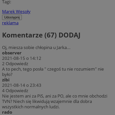
Tagi:
Marek Wesoły
Udostępnij
reklama
Komentarze (67)
DODAJ
Oj, miesza sobie chłopina u Jarka...
observer
2021-08-15 o 14:12
2
Odpowiedz
A to pech, tego posła " czegoś tu nie rozumiem" nie
było?
zibi
2021-08-14 o 23:43
4
Odpowiedz
Nie jestem ani za PiS, ani za PO, ale co mnie obchodzi
TVN? Niech się likwidują wzajemnie dla dobra
wszystkich normalnych ludzi.
rado