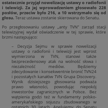
ostatecznie przyjął nowelizację ustawy o radiofonii
i telewizji. Za jej wprowadzeniem głosowało 228
posłów, przeciw było 216, a 10 wstrzymało się od
głosu.
Teraz ustawa zostanie skierowana do Senatu.
Po przegłosowaniu ustawy „anty TVN” zarząd stacji
telewizyjnej wydał oświadczenie w tej sprawie, które
brzmi następująco:
– Decyzja Sejmu w sprawie nowelizacji
ustawy o radiofonii i telewizji jest wprost
wymierzona w TVN, stanowi także
bezprecedensowy atak na wolność słowa i
niezależność mediów. Będziemy
zdecydowanie i konsekwentnie bronić TVN24
i pozostałych kanałów TVN Grupa Discovery.
Wynik dzisiejszego głosowania podważa
prawo własności, powodując niepokój
inwestorów zagranicznych w Polsce. Bez
wątpienia godzi też w fundamenty polsko-
amerykańskiego sojuszu zbudowanego w
ostatnich 30 latach. Apelujemy do Senatu