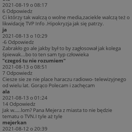
2021-08-19 o 08:17
6
Odpowiedz
Ci którzy tak walczą o wolne media,zaciekle walczą też o
likwidację TVP Info .Hipokryzja jak się patrzy.
ja
2021-08-13 o 10:29
-6
Odpowiedz
Zabrakło go ale jakby był to by zagłosował jak kolega
śpiewak...bo to ten sam typ człowieka
"czegoś tu nie rozumiem"
2021-08-13 o 08:51
7
Odpowiedz
Ciesze sie ze nie place haraczu radiowo- telewizyjnego
od wielu lat. Gorąco Polecam i zachęcam
ala
2021-08-13 o 01:24
14
Odpowiedz
Jak w…..lom? Pana Mejera z miasta to nie będzie
tematu o TVN.I tyle aż tyle
mejerkan
2021-08-12 o 20:39