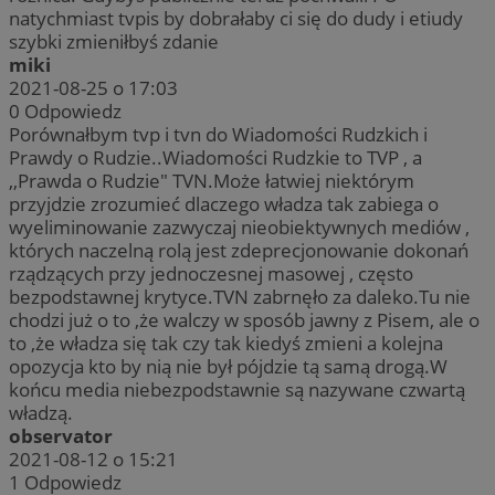
natychmiast tvpis by dobrałaby ci się do dudy i etiudy
szybki zmieniłbyś zdanie
miki
2021-08-25 o 17:03
0
Odpowiedz
Porównałbym tvp i tvn do Wiadomości Rudzkich i
Prawdy o Rudzie..Wiadomości Rudzkie to TVP , a
,,Prawda o Rudzie" TVN.Może łatwiej niektórym
przyjdzie zrozumieć dlaczego władza tak zabiega o
wyeliminowanie zazwyczaj nieobiektywnych mediów ,
których naczelną rolą jest zdeprecjonowanie dokonań
rządzących przy jednoczesnej masowej , często
bezpodstawnej krytyce.TVN zabrnęło za daleko.Tu nie
chodzi już o to ,że walczy w sposób jawny z Pisem, ale o
to ,że władza się tak czy tak kiedyś zmieni a kolejna
opozycja kto by nią nie był pójdzie tą samą drogą.W
końcu media niebezpodstawnie są nazywane czwartą
władzą.
observator
2021-08-12 o 15:21
1
Odpowiedz