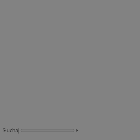
Słuchaj
⏵︎