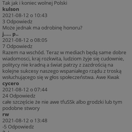
Tak jak i koniec wolnej Polski
kulson
2021-08-12 o 10:43
3
Odpowiedz
Może jednak ma odrobinę honoru?
j..... p..
2021-08-12 o 08:05
7
Odpowiedz
Razem na wschód. Teraz w mediach będą same dobre
wiadomosci, kraj rozkwita, ludziom żyje się cudownie,
politycy nie kradną a świat patrzy z zazdrością na
kolejne sukcesy naszego wspaniałego rządu z troską
wsłuchującego się w głos społeczeństwa. Awe Kwak
cycero
2021-08-12 o 07:44
24
Odpowiedz
całe szczęście że nie awe tfuSSk albo grodzki lub tym
podobne stwory
rw
2021-08-12 o 13:48
-5
Odpowiedz