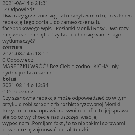
2021-08-14 o 21:31
-2
Odpowiedz
Dwa razy grzecznie się już tu zapytałem o to, co skłoniło
redakcję tego portalu do zamieszczenia tu
facebookowego wpisu Posłanki Moniki Rosy .Dwa razy
mój wpis pominięto .Czy tak trudno się wam z tego
wytłumaczyć?
cenzura
2021-08-14 o 18:10
0
Odpowiedz
MARECZKU WRÓĆ ! Bez Ciebie żodno "KICHA" niy
bydzie już tako samo !
boluś
2021-08-14 o 13:34
0
Odpowiedz
Czy szanowna redakcja może odpowiedzieć co w tym
artykule robi screen z fb rozhisteryzowanej Moniki
Rosy.To co ona uprawia na swoim profilu to jej sprawa ,
ale po co wy chcecie nas uszczęśliwiać jej
wypocinami.Pomijam fakt ,że to nie takimi sprawami
powinien się zajmować portal Rudzki.