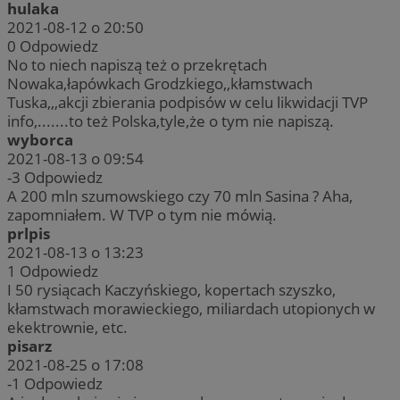
hulaka
2021-08-12 o 20:50
0
Odpowiedz
No to niech napiszą też o przekrętach
Nowaka,łapówkach Grodzkiego,,kłamstwach
Tuska,,,akcji zbierania podpisów w celu likwidacji TVP
info,.......to też Polska,tyle,że o tym nie napiszą.
wyborca
2021-08-13 o 09:54
-3
Odpowiedz
A 200 mln szumowskiego czy 70 mln Sasina ? Aha,
zapomniałem. W TVP o tym nie mówią.
prlpis
2021-08-13 o 13:23
1
Odpowiedz
I 50 rysiącach Kaczyńskiego, kopertach szyszko,
kłamstwach morawieckiego, miliardach utopionych w
ekektrownie, etc.
pisarz
2021-08-25 o 17:08
-1
Odpowiedz