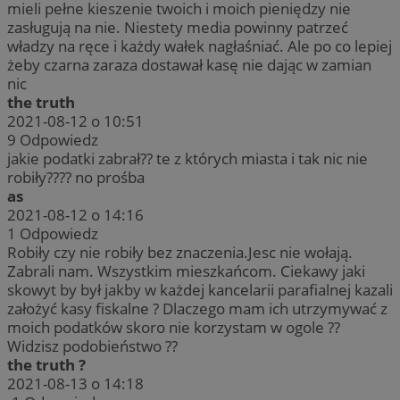
mieli pełne kieszenie twoich i moich pieniędzy nie
zasługują na nie. Niestety media powinny patrzeć
władzy na ręce i każdy wałek nagłaśniać. Ale po co lepiej
żeby czarna zaraza dostawał kasę nie dając w zamian
nic
the truth
2021-08-12 o 10:51
9
Odpowiedz
jakie podatki zabrał?? te z których miasta i tak nic nie
robiły???? no prośba
as
2021-08-12 o 14:16
1
Odpowiedz
Robiły czy nie robiły bez znaczenia.Jesc nie wołają.
Zabrali nam. Wszystkim mieszkańcom. Ciekawy jaki
skowyt by był jakby w każdej kancelarii parafialnej kazali
założyć kasy fiskalne ? Dlaczego mam ich utrzymywać z
moich podatków skoro nie korzystam w ogole ??
Widzisz podobieństwo ??
the truth ?
2021-08-13 o 14:18