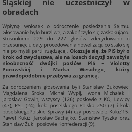
Śląskiej nie uczestniczył w
obradach
Wpłynął wniosek o odroczenie posiedzenia Sejmu.
Głosowanie było burzliwe, a zakończyło się zaskakująco.
Stosunkiem 229 do 227 głosów zdecydowano o
przesunięciu daty procedowania nowelizacji, co stało się
nie po myśli partii rządzącej.
Okazuje się, że PiS był o
krok od zwycięstwa, ale na losach decyzji zaważyła
nieobecność dwójki posłów PiS – Violetty
Porowskiej i Marka Wesołego, który
prawdopodobnie przebywa za granicą.
Za odroczeniem głosowania byli Stanisław Bukowiec,
Magdalena Sroka, Michał Wypij, Iwona Michałek i
Jarosław Gowin, wszyscy (126) posłowie z KO, Lewicy
(47), PSL (24), koła poselskiego Polska 250 (7) i koła
poselskiegoPolskie Sprawy (4) czy posłowie z Kukiz’15:
Paweł Kukiz, Jarosław Sachajko, Stanisław Tyszka oraz
Stanisław Żuk i posłowie Konfederacji (9).