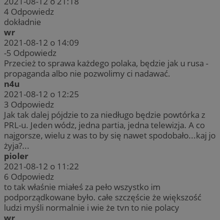
2021-08-12 o 21:18
4
Odpowiedz
dokładnie
wr
2021-08-12 o 14:09
-5
Odpowiedz
Przecież to sprawa każdego polaka, będzie jak u rusa -
propaganda albo nie pozwolimy ci nadawać.
n4u
2021-08-12 o 12:25
3
Odpowiedz
Jak tak dalej pójdzie to za niedługo będzie powtórka z
PRL-u. Jeden wódz, jedna partia, jedna telewizja. A co
najgorsze, wielu z was to by się nawet spodobało...kaj jo
żyja?...
pioler
2021-08-12 o 11:22
6
Odpowiedz
to tak właśnie miałeś za peło wszystko im
podporządkowane było. całe szczęście że większość
ludzi myśli normalnie i wie że tvn to nie polacy
wr