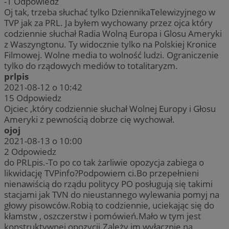
-1
Odpowiedz
Oj tak, trzeba słuchać tylko DziennikaTelewizyjnego w
TVP jak za PRL. Ja byłem wychowany przez ojca który
codziennie słuchał Radia Wolną Europa i Glosu Ameryki
z Waszyngtonu. Ty widocznie tylko na Polskiej Kronice
Filmowej. Wolne media to wolność ludzi. Ograniczenie
tylko do rządowych mediów to totalitaryzm.
prlpis
2021-08-12 o 10:42
15
Odpowiedz
Ojciec ,który codziennie słuchał Wolnej Europy i Głosu
Ameryki z pewnością dobrze cię wychował.
ojoj
2021-08-13 o 10:00
2
Odpowiedz
do PRLpis.-To po co tak żarliwie opozycja zabiega o
likwidację TVPinfo?Podpowiem ci.Bo przepełnieni
nienawiścią do rządu politycy PO posługują się takimi
stacjami jak TVN do nieustannego wylewania pomyj na
głowy pisowców.Robią to codziennie, uciekając się do
kłamstw , oszczerstw i pomówień.Mało w tym jest
konstruktywnej opozycji.Zależy im wyłącznie na