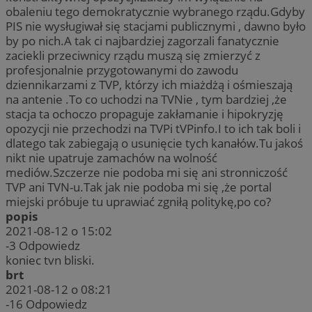
obaleniu tego demokratycznie wybranego rządu.Gdyby
PIS nie wysługiwał się stacjami publicznymi , dawno było
by po nich.A tak ci najbardziej zagorzali fanatycznie
zaciekli przeciwnicy rządu muszą się zmierzyć z
profesjonalnie przygotowanymi do zawodu
dziennikarzami z TVP, którzy ich miażdżą i ośmieszają
na antenie .To co uchodzi na TVNie , tym bardziej ,że
stacja ta ochoczo propaguje zakłamanie i hipokryzję
opozycji nie przechodzi na TVPi tVPinfo.I to ich tak boli i
dlatego tak zabiegają o usunięcie tych kanałów.Tu jakoś
nikt nie upatruje zamachów na wolność
mediów.Szczerze nie podoba mi się ani stronniczość
TVP ani TVN-u.Tak jak nie podoba mi się ,że portal
miejski próbuje tu uprawiać zgniłą politykę,po co?
popis
2021-08-12 o 15:02
-3
Odpowiedz
koniec tvn bliski.
brt
2021-08-12 o 08:21
-16
Odpowiedz