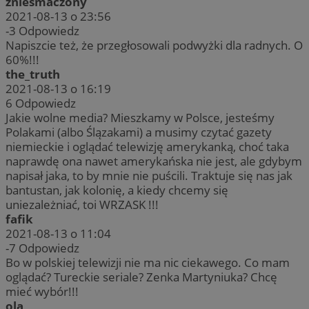
zniesmaczony
2021-08-13 o 23:56
-3
Odpowiedz
Napiszcie też, że przegłosowali podwyżki dla radnych. O
60%!!!
the_truth
2021-08-13 o 16:19
6
Odpowiedz
Jakie wolne media? Mieszkamy w Polsce, jesteśmy
Polakami (albo Ślązakami) a musimy czytać gazety
niemieckie i oglądać telewizję amerykanką, choć taka
naprawdę ona nawet amerykańska nie jest, ale gdybym
napisał jaka, to by mnie nie puścili. Traktuje się nas jak
bantustan, jak kolonię, a kiedy chcemy się
uniezależniać, toi WRZASK !!!
fafik
2021-08-13 o 11:04
-7
Odpowiedz
Bo w polskiej telewizji nie ma nic ciekawego. Co mam
oglądać? Tureckie seriale? Zenka Martyniuka? Chcę
mieć wybór!!!
ola