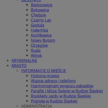
Bielszowice
Bykowina
Chebzie
Czarny Las
Godula
Halemba
Kochłowice
Nowy Bytom
Orzegów
Ruda
Wirek
KRYMINALNE
MIASTO
INFORMACJE O MIEŚCIE
Historia miasta
Ważne adresy i telefony
Harmonogram wywozu odpadów
Parafie i Msze Święte w Rudzie Śląskiej
Rozkłady jazdy w Rudzie Śląskiej
Pogoda w Rudzie Śląskiej
ADMINISTRACJA