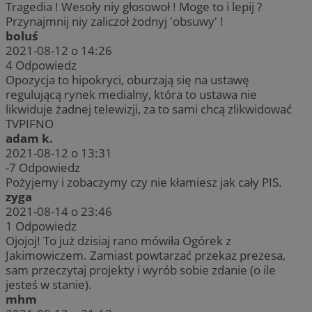
Tragedia ! Wesoły niy głosowoł ! Moge to i lepij ?
Przynajmnij niy zaliczoł żodnyj 'obsuwy' !
boluś
2021-08-12 o 14:26
4
Odpowiedz
Opozycja to hipokryci, oburzają się na ustawę
regulującą rynek medialny, która to ustawa nie
likwiduje żadnej telewizji, za to sami chcą zlikwidować
TVPIFNO
adam k.
2021-08-12 o 13:31
-7
Odpowiedz
Pożyjemy i zobaczymy czy nie kłamiesz jak cały PIS.
zyga
2021-08-14 o 23:46
1
Odpowiedz
Ojojoj! To już dzisiaj rano mówiła Ogórek z
Jakimowiczem. Zamiast powtarzać przekaz prezesa,
sam przeczytaj projekty i wyrób sobie zdanie (o ile
jesteś w stanie).
mhm