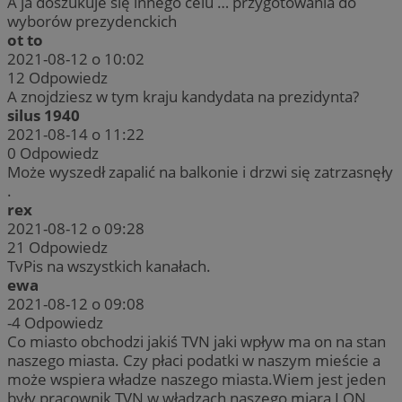
A ja doszukuje się innego celu … przygotowania do
wyborów prezydenckich
ot to
2021-08-12 o 10:02
12
Odpowiedz
A znojdziesz w tym kraju kandydata na prezidynta?
silus 1940
2021-08-14 o 11:22
0
Odpowiedz
Może wyszedł zapalić na balkonie i drzwi się zatrzasnęły
.
rex
2021-08-12 o 09:28
21
Odpowiedz
TvPis na wszystkich kanałach.
ewa
2021-08-12 o 09:08
-4
Odpowiedz
Co miasto obchodzi jakiś TVN jaki wpływ ma on na stan
naszego miasta. Czy płaci podatki w naszym mieście a
może wspiera władze naszego miasta.Wiem jest jeden
były pracownik TVN w władzach naszego miara I ON