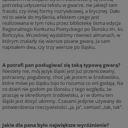
potrzebą usłyszenia tekstu w gwarze, nie jakiejś tam
fraszki, czy innej formy rozrywkowej, a lirycznej. Dało
mi to wiele do myślenia, efektem czego jest
realizowana w tym roku przez bibliotekę ósma edycja
Regionalnego Konkursu Poetyckiego po Ślonsku im. ks.
Bończyka. Wcześniej wydaliśmy również almanach, w
którym znalazły się wiersze pisane gwarą. Ja sam
napisałem dwa, czy trzy wiersze po śląsku.
A potrafi pan posługiwać się taką typową gwarą?
Niestety nie, mój język śląski jest już przenicowany,
potracony, pogubiony, choć jak jestem w środowisku,
które mówi po śląsku tojo to rozumia co oni godają. Na
co dzień nie godom po ślonsku z tego względu, że
pracuję w określonym środowisku, a i w domu ten
śląski jest dosyć ułomny. Czasami jedynie używany do
potwierdzenia rzeczywistości „ja, ja”, zamiast „tak, tak”.
Jakie dla pana było największe wyróżnienie?