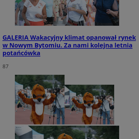
GALERIA
Wakacyjny klimat opanował rynek
w Nowym Bytomiu. Za nami kolejna letnia
potańcówka
87