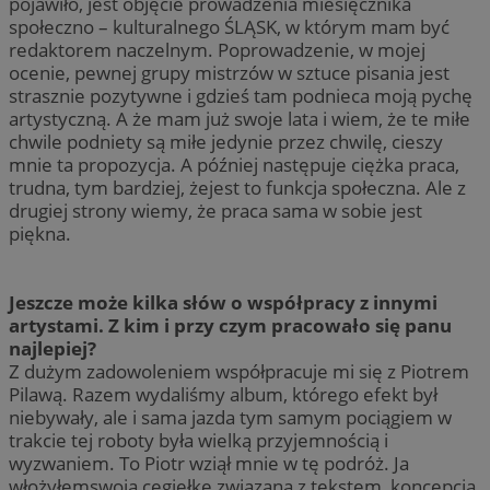
pojawiło, jest objęcie prowadzenia miesięcznika
społeczno – kulturalnego ŚLĄSK, w którym mam być
redaktorem naczelnym. Poprowadzenie, w mojej
ocenie, pewnej grupy mistrzów w sztuce pisania jest
strasznie pozytywne i gdzieś tam podnieca moją pychę
artystyczną. A że mam już swoje lata i wiem, że te miłe
chwile podniety są miłe jedynie przez chwilę, cieszy
mnie ta propozycja. A później następuje ciężka praca,
trudna, tym bardziej, żejest to funkcja społeczna. Ale z
drugiej strony wiemy, że praca sama w sobie jest
piękna.
Jeszcze może kilka słów o współpracy z innymi
artystami. Z kim i przy czym pracowało się panu
najlepiej?
Z dużym zadowoleniem współpracuje mi się z Piotrem
Pilawą. Razem wydaliśmy album, którego efekt był
niebywały, ale i sama jazda tym samym pociągiem w
trakcie tej roboty była wielką przyjemnością i
wyzwaniem. To Piotr wziął mnie w tę podróż. Ja
włożyłemswoją cegiełkę związaną z tekstem, koncepcją,