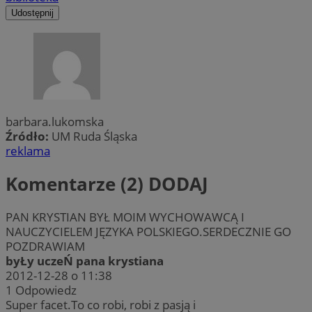
Udostępnij
barbara.lukomska
Źródło:
UM Ruda Śląska
reklama
Komentarze (2)
DODAJ
PAN KRYSTIAN BYŁ MOIM WYCHOWAWCĄ I
NAUCZYCIELEM JĘZYKA POLSKIEGO.SERDECZNIE GO
POZDRAWIAM
byŁy uczeŃ pana krystiana
2012-12-28 o 11:38
1
Odpowiedz
Super facet.To co robi, robi z pasją i