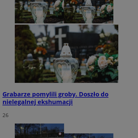
Grabarze pomylili groby. Doszło do
nielegalnej ekshumacji
26