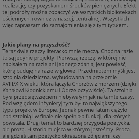
realizację, czy pozyskaniem środków pieniężnych. Efekt
tej podróży można zobaczyć we wszystkich bibliotekach
ościennych, również w naszej, centralnej. Wszystkich
więc zapraszam do zaznajomienia się z tym tytułem.
Jakie plany na przyszłość?
Teraz dwie rzeczy literacko mnie meczą. Choć na razie
to są jedynie projekty. Pierwszą rzeczą, w której nie
napisałem na razie ani jednego zdania, jest powieść,
którą buduję na razie w głowie. Przedmiotem myśli jest
sztolnia dziedziczna, wybudowana na przełomie
XVIII/XIX wieku, która łączyła Chorzów z morzem (dzięki
Kanałowi Kłodnickiemu i Odrze oczywiście). Ta sztolnia
była przedsięwzięciem niebywałym jak na tamte czasy.
Pod względem inżynieryjnym był to największy tego
typu projekt w Europie. Jednak pewne fatum ciążyło
nad sztolnią i w finale nie spełniała funkcji, dla których
powstała. Drugi temat to bardziej przygoda poetycka,
ale prozą. Historia miejsca w którym jesteśmy. Proza,
ale gdzieś tam poetycko okraszona zdjęciami, czy