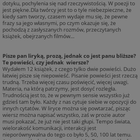
dotyku, pochylenia się nad rzeczywistością. W poezji to
jest piękne.Dla twórcy jest to o tyle niebezpieczne, że
kiedy sam tworzy, czasem wydaje mu się, że pewne
frazy sa jego własnymi, po czym okazuje się, że
pochodzą z zasłyszanych rozmów, przeczytanych
książek, obejrzanych filmów…
Pisze pan liryką, prozą, jednak co jest panu bliższe?
Te powieści, czy jednak wiersze?
Wydałem 12 książek, z czego tylko dwie powieści. Dużo
łatwiej pisze się niepowieść. Pisanie powieści jest rzeczą
trudną. Trzeba więcej czasu poświęcić, więcej uwagi.
Materia, na którą patrzymy, jest dosyć rozległa.
Trudnością jest to, że w pewnym sensie wszystko już
gdzieś tam było. Każdy z nas cytuje siebie w opozycji do
innych cytatów. W liryce można się powtarzać, pisząc
wiersz można napisać wszystko, zaś w prozie autor
musi pokazać, że już nie jest taki głupi. Tempo świata,
wielorakość komunikacji, interakcji jest
nieporównywalna do tego co było 5, 50, 100 lat temu.