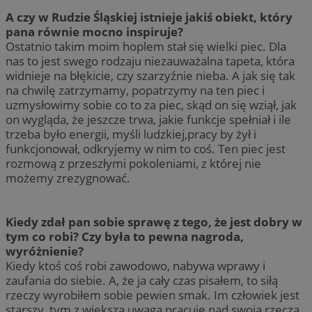
A czy w Rudzie Śląskiej istnieje jakiś obiekt, który
pana równie mocno inspiruje?
Ostatnio takim moim hoplem stał się wielki piec. Dla
nas to jest swego rodzaju niezauważalna tapeta, która
widnieje na błękicie, czy szarzyźnie nieba. A jak się tak
na chwilę zatrzymamy, popatrzymy na ten piec i
uzmysłowimy sobie co to za piec, skąd on się wziął, jak
on wygląda, że jeszcze trwa, jakie funkcje spełniał i ile
trzeba było energii, myśli ludzkiej,pracy by żył i
funkcjonował, odkryjemy w nim to coś. Ten piec jest
rozmową z przeszłymi pokoleniami, z której nie
możemy zrezygnować.
Kiedy zdał pan sobie sprawę z tego, że jest dobry w
tym co robi? Czy była to pewna nagroda,
wyróżnienie?
Kiedy ktoś coś robi zawodowo, nabywa wprawy i
zaufania do siebie. A, że ja cały czas pisałem, to siłą
rzeczy wyrobiłem sobie pewien smak. Im człowiek jest
starszy, tym z większą uwagą pracuje nad swoją rzeczą.