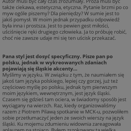
Autor musi być cały czas zrozumiały. Proza musi być
także ciekawa, estetyczna, etyczna. Pytanie brzmi po co
myw ogóle piszemy? Dla pieniędzy? W sumie jest to
jakiś pomysł. W moim jednak przypadku odpowiedź
była inna i prostsza. Jest to pewien gest miłości,
uściśnięcie ręki drugiego człowieka. Ja to próbuję robić,
choć nie zawsze udaje mi się ten uścisk przekazać.
Pana styl jest dosyć specyficzny. Pisze pan po
polsku, jednak w wykreowanych zdaniach
pojawiają się śląskie akcenty…
Myślimy w języku. W związku z tym, że naumiałem się
jakoś tam języka polskiego, lepiej czy gorzej, już też
częściowo myślę po polsku, jednak tym pierwszym
moim językiem, wewnętrznym, jest język śląski.
Czasem się gdzieś tam ociera, w świadomy sposób jest
wyciągany na wierzch. Raz, kiedy organizowaliśmy
razem z Piotrem Pilawą spotkanie w MCK-u, pozwoliłem
sobie przetłumaczyć jeden ze swoich wierszy na język
śląski. Ku mojemu zdumieniu widownia zareagowała
aplauzem na stojąco. Byłem zszokowany tą wielką