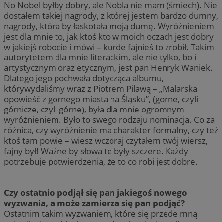
No Nobel byłby dobry, ale Nobla nie mam (śmiech). Nie
dostałem takiej nagrody, z której jestem bardzo dumny,
nagrody, która by łaskotała moją dumę. Wyróżnieniem
jest dla mnie to, jak ktoś kto w moich oczach jest dobry
w jakiejś robocie i mówi – kurde fajnieś to zrobił. Takim
autorytetem dla mnie literackim, ale nie tylko, bo i
artystycznym oraz etycznym, jest pan Henryk Waniek.
Dlatego jego pochwała dotycząca albumu,
którywydaliśmy wraz z Piotrem Pilawą – „Malarska
opowieść z gornego miasta na Śląsku”, (gorne, czyli
górnicze, czyli górne), była dla mnie ogromnym
wyróżnieniem. Było to swego rodzaju nominacja. Co za
różnica, czy wyróżnienie ma charakter formalny, czy też
ktoś tam powie – wiesz wczoraj czytałem twój wiersz,
fajny był! Ważne by słowa te były szczere. Każdy
potrzebuje potwierdzenia, że to co robi jest dobre.
Czy ostatnio podjął się pan jakiegoś nowego
wyzwania, a może zamierza się pan podjąć?
Ostatnim takim wyzwaniem, które się przede mną