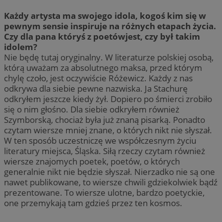
Każdy artysta ma swojego idola, kogoś kim się w
pewnym sensie inspiruje na różnych etapach życia.
Czy dla pana któryś z poetówjest, czy był takim
idolem?
Nie będę tutaj oryginalny. W literaturze polskiej osobą,
którą uważam za absolutnego maksa, przed którym
chylę czoło, jest oczywiście Różewicz. Każdy z nas
odkrywa dla siebie pewne nazwiska. Ja Stachurę
odkryłem jeszcze kiedy żył. Dopiero po śmierci zrobiło
się o nim głośno. Dla siebie odkryłem również
Szymborską, chociaż była już znaną pisarką. Ponadto
czytam wiersze mniej znane, o których nikt nie słyszał.
W ten sposób uczestniczę we współczesnym życiu
literatury miejsca, Śląska. Siłą rzeczy czytam również
wiersze znajomych poetek, poetów, o których
generalnie nikt nie będzie słyszał. Nierzadko nie są one
nawet publikowane, to wiersze chwili gdziekolwiek bądź
prezentowane. To wiersze ulotne, bardzo poetyckie,
one przemykają tam gdzieś przez ten kosmos.