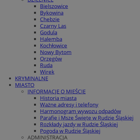
Bielszowice
Bykowina
Chebzie
Czarny Las
Godula
Halemba
Kochłowice
Nowy Bytom
Orzegów
Ruda
Wirek
KRYMINALNE
MIASTO
INFORMACJE O MIEŚCIE
Historia miasta
Ważne adresy i telefony
Harmonogram wywozu odpadów
Parafie i Msze Święte w Rudzie Śląskiej
Rozkłady jazdy w Rudzie Śląskiej
Pogoda w Rudzie Śląskiej
ADMINISTRACJA