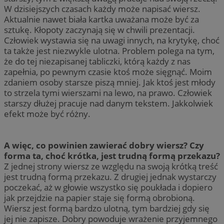
W dzisiejszych czasach każdy może napisać wiersz.
Aktualnie nawet biała kartka uważana może być za
sztukę. Kłopoty zaczynają się w chwili prezentacji.
Człowiek wystawia się na uwagi innych, na krytykę, choć
ta także jest niezwykle ulotna. Problem polega na tym,
że do tej niezapisanej tabliczki, którą każdy z nas
zapełnia, po pewnym czasie ktoś może sięgnąć. Moim
zdaniem osoby starsze piszą mniej. Jak ktoś jest młody
to strzela tymi wierszami na lewo, na prawo. Człowiek
starszy dłużej pracuje nad danym tekstem. Jakkolwiek
efekt może być różny.
A więc, co powinien zawierać dobry wiersz? Czy
forma ta, choć krótka, jest trudną formą przekazu?
Z jednej strony wiersz ze względu na swoją krótką treść
jest trudną formą przekazu. Z drugiej jednak wystarczy
poczekać, aż w głowie wszystko się poukłada i dopiero
jak przejdzie na papier staje się formą obrobioną.
Wiersz jest formą bardzo ulotną, tym bardziej gdy się
jej nie zapisze. Dobry powoduje wrażenie przyjemnego