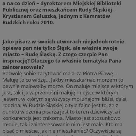
a na co dzień – dyrektorem Miejskiej Biblioteki
Publicznej oraz mieszkańcem Rudy Śląskiej –
Krystianem Gałuszką, jednym z Kamratów
Rudzkich roku 2010.
Jako pisarz w swoich utworach niejednokrotnie
opiewa pan nie tylko Śląsk, ale właśnie swoje
miasto – Rudę Śląską. Z czego czerpie Pan
inspirację? Dlaczego ta właśnie tematyka Pana
zainteresowała?
Pozwolę sobie zacytować malarza Piotra Pilawę –
Maluję to co widzę… Jakby mieszkał nad morzem to
pewnie malowałby morze. On maluje miejsce w którym
jest, tak i ja w przenośni maluję miejsce w którym
jestem, w którym są wszyscy moi znajomi bliżsi, dalsi,
rodzina. W Rudzie Śląskiej o tyle fajne jest to, że z
punktu widzenia pisarza jest to teren dziewiczy, a i
konkurencja jest znikoma. Miasto jest stosunkowo
młode, tak i zainteresowanie nim jest małe. Kto ma
pisać o mieście, jak nie mieszkaniec? Oczywiście są