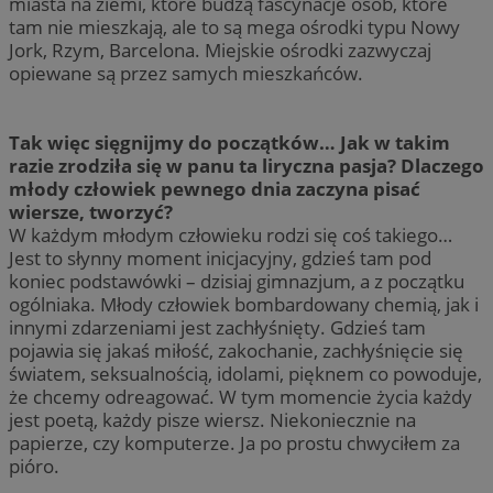
miasta na ziemi, które budzą fascynacje osób, które
tam nie mieszkają, ale to są mega ośrodki typu Nowy
Jork, Rzym, Barcelona. Miejskie ośrodki zazwyczaj
opiewane są przez samych mieszkańców.
Tak więc sięgnijmy do początków… Jak w takim
razie zrodziła się w panu ta liryczna pasja? Dlaczego
młody człowiek pewnego dnia zaczyna pisać
wiersze, tworzyć?
W każdym młodym człowieku rodzi się coś takiego…
Jest to słynny moment inicjacyjny, gdzieś tam pod
koniec podstawówki – dzisiaj gimnazjum, a z początku
ogólniaka. Młody człowiek bombardowany chemią, jak i
innymi zdarzeniami jest zachłyśnięty. Gdzieś tam
pojawia się jakaś miłość, zakochanie, zachłyśnięcie się
światem, seksualnością, idolami, pięknem co powoduje,
że chcemy odreagować. W tym momencie życia każdy
jest poetą, każdy pisze wiersz. Niekoniecznie na
papierze, czy komputerze. Ja po prostu chwyciłem za
pióro.