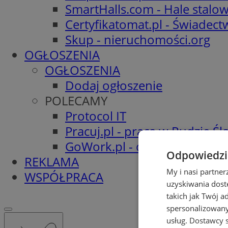
SmartHalls.com - Hale stalo
Certyfikatomat.pl - Świadec
Skup - nieruchomości.org
OGŁOSZENIA
OGŁOSZENIA
Dodaj ogłoszenie
POLECAMY
Protocol IT
Pracuj.pl - praca w Rudzie Ślą
GoWork.pl - oferty pracy
Odpowiedzia
REKLAMA
My i nasi partne
WSPÓŁPRACA
uzyskiwania dost
takich jak Twój a
spersonalizowanyc
usług.
Dostawcy s