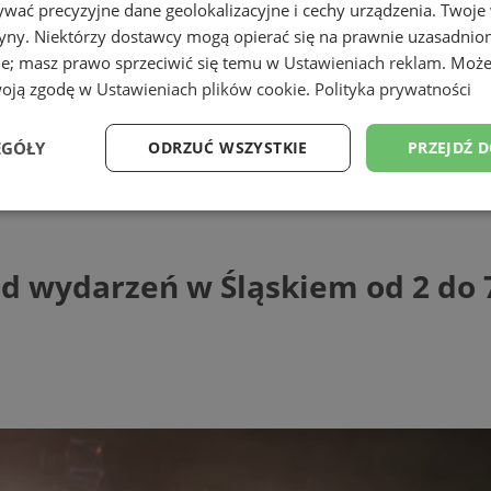
wać precyzyjne dane geolokalizacyjne i cechy urządzenia. Twoje
tryny. Niektórzy dostawcy mogą opierać się na prawnie uzasadnio
ie; masz prawo sprzeciwić się temu w
Ustawieniach reklam
. Może
woją zgodę w
Ustawieniach plików cookie
.
Polityka prywatności
EGÓŁY
ODRZUĆ WSZYSTKIE
PRZEJDŹ 
ydarzeń w Śląskiem od 2 do 7 listopada
Wydajność
Targetowanie
Funkcjonalność
Ni
ąd wydarzeń w Śląskiem od 2 do 
ezbędne
Wydajność
Targetowanie
Funkcjonalność
Niesklasyfikow
ie umożliwiają korzystanie z podstawowych funkcji strony internetowej, takich jak log
Bez niezbędnych plików cookie nie można prawidłowo korzystać ze strony internetowe
Provider
/
Okres
Opis
Domena
przechowywania