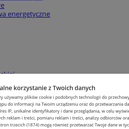
we
twa energetyczne
skiej
lne korzystanie z Twoich danych
rzy używamy plików cookie i podobnych technologii do przechow
ępu do informacji na Twoim urządzeniu oraz do przetwarzania 
dres IP, unikalne identyfikatory i dane przeglądania, w celu wyświ
h reklam i treści, pomiaru reklam i treści, analizy odbiorców or
tron trzecich (1874)
mogą również przetwarzać Twoje dane w tych