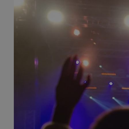
SessID
QeSessID
MvSessID
CookieScriptConse
VISITOR_PRIVACY_
msToken
Provider
Nazwa
Domena
Nazwa