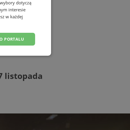
 wybory dotyczą
nym interesie
sz w każdej
DO PORTALU
esklasyfikowane
7 listopada
ane
owanie użytkownika i
j.