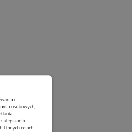
ywania i
danych osobowych,
etlania
az ulepszania
 i innych celach,