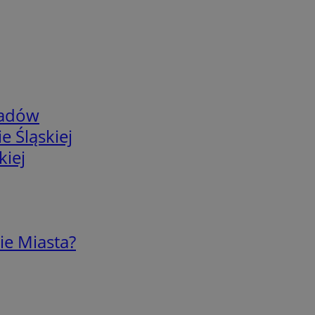
adów
e Śląskiej
kiej
ie Miasta?