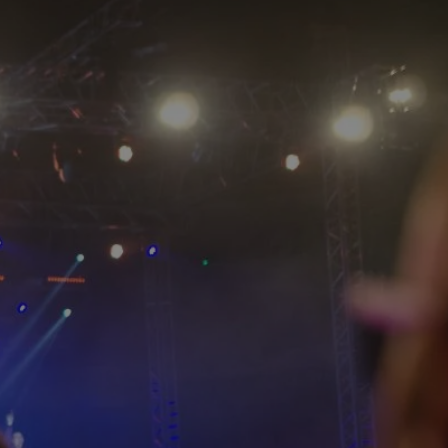
tyfikator sesji.
tyfikator sesji.
tyfikator sesji.
zez usługę Cookie-
eferencji
a pliki cookie. Jest
Cookie-Script.com
o przechowywania
watności dla ich
dane dotyczące
olityki i
ając, że ich
e w przyszłych
 celów
a, zapewniając, że
i, a ich dane są
przez witrynę
sług.