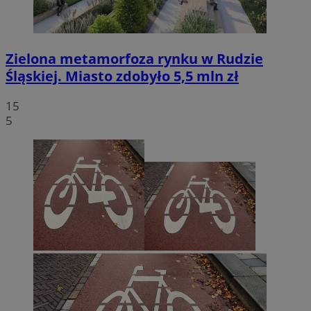
Zielona metamorfoza rynku w Rudzie
Śląskiej. Miasto zdobyło 5,5 mln zł
15
5