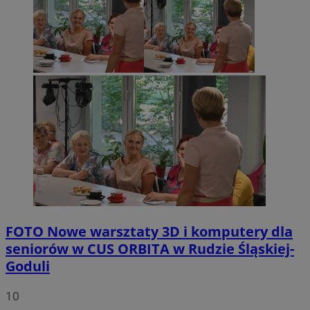
FOTO
Nowe warsztaty 3D i komputery dla
seniorów w CUS ORBITA w Rudzie Śląskiej-
Goduli
10