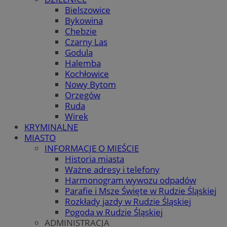
Bielszowice
Bykowina
Chebzie
Czarny Las
Godula
Halemba
Kochłowice
Nowy Bytom
Orzegów
Ruda
Wirek
KRYMINALNE
MIASTO
INFORMACJE O MIEŚCIE
Historia miasta
Ważne adresy i telefony
Harmonogram wywozu odpadów
Parafie i Msze Święte w Rudzie Śląskiej
Rozkłady jazdy w Rudzie Śląskiej
Pogoda w Rudzie Śląskiej
ADMINISTRACJA