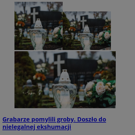
Grabarze pomylili groby. Doszło do
nielegalnej ekshumacji