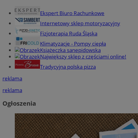
Ekspert Biuro Rachunkowe
Internetowy sklep motoryzacyjny
Fizjoterapia Ruda Śląska
Klimatyzacje - Pompy ciepła
Książeczka sanepidowska
Największy sklep z częściami online!
Tradycyjna polska pizza
reklama
reklama
Ogłoszenia