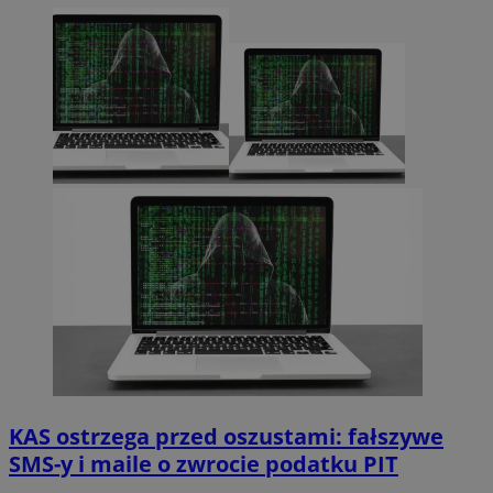
KAS ostrzega przed oszustami: fałszywe
SMS-y i maile o zwrocie podatku PIT