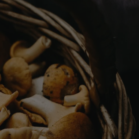
tyfikator sesji.
tyfikator sesji.
tyfikator sesji.
 celów
a, zapewniając, że
i, a ich dane są
przez witrynę
sług.
iania ludzi i botów.
ernetowej, ponieważ
aportów na temat
towej.
iania ludzi i botów.
ernetowej, ponieważ
aportów na temat
towej.
o przechowywania
watności dla ich
dane dotyczące
olityki i
ając, że ich
e w przyszłych
zez usługę Cookie-