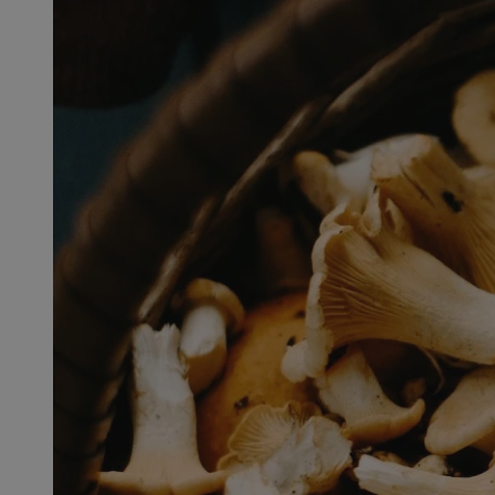
SessID
QeSessID
MvSessID
msToken
__cf_bm
__cf_bm
VISITOR_PRIVACY_
CookieScriptConse