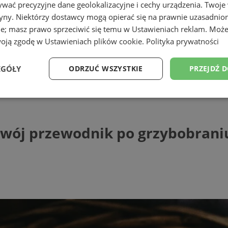
wać precyzyjne dane geolokalizacyjne i cechy urządzenia. Twoje
tryny. Niektórzy dostawcy mogą opierać się na prawnie uzasadnio
ie; masz prawo sprzeciwić się temu w
Ustawieniach reklam
. Może
woją zgodę w
Ustawieniach plików cookie
.
Polityka prywatności
EGÓŁY
ODRZUĆ WSZYSTKIE
PRZEJDŹ 
 przewodnik po grzybobraniu
Wydajność
Targetowanie
Funkcjonalność
Ni
 Twój przewodnik po grzybobrani
ezbędne
Wydajność
Targetowanie
Funkcjonalność
Niesklasyfikow
ie umożliwiają korzystanie z podstawowych funkcji strony internetowej, takich jak log
Bez niezbędnych plików cookie nie można prawidłowo korzystać ze strony internetowe
Provider
/
Okres
Opis
Domena
przechowywania