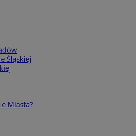
adów
e Śląskiej
kiej
ie Miasta?