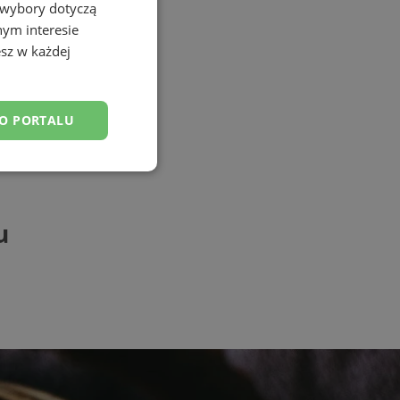
 wybory dotyczą
nym interesie
sz w każdej
DO PORTALU
esklasyfikowane
u
ane
owanie użytkownika i
j.