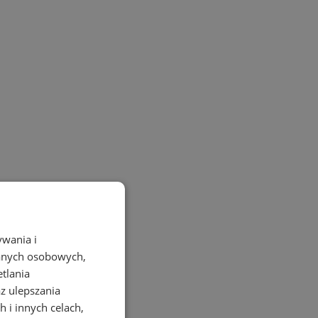
ywania i
danych osobowych,
etlania
az ulepszania
 i innych celach,