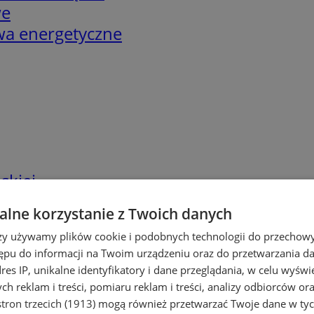
we
twa energetyczne
skiej
lne korzystanie z Twoich danych
rzy używamy plików cookie i podobnych technologii do przechow
ępu do informacji na Twoim urządzeniu oraz do przetwarzania 
dres IP, unikalne identyfikatory i dane przeglądania, w celu wyświ
h reklam i treści, pomiaru reklam i treści, analizy odbiorców or
tron trzecich (1913)
mogą również przetwarzać Twoje dane w tych