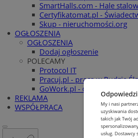
SmartHalls.com - Hale stalo
Certyfikatomat.pl - Świadec
Skup - nieruchomości.org
OGŁOSZENIA
OGŁOSZENIA
Dodaj ogłoszenie
POLECAMY
Protocol IT
Pracuj.pl - praca w Rudzie Ślą
GoWork.pl - oferty pracy
Odpowiedzia
REKLAMA
My i nasi partne
WSPÓŁPRACA
uzyskiwania dost
takich jak Twój a
spersonalizowanyc
usług.
Dostawcy s