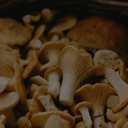
rudaslaska.com.pl
1 rok
Ten plik cookie przechowuje iden
rudaslaska.com.pl
1 rok
Ten plik cookie przechowuje iden
rudaslaska.com.pl
1 rok
Ten plik cookie przechowuje iden
.tiktok.com
1 tydzień 3 dni
Ten plik cookie jest używany do
uwierzytelniania i bezpieczeństw
użytkownicy pozostają zalogowan
zabezpieczone, jak poruszać się 
internetową lub interakcji z jej u
30 minut
Ten plik cookie służy do rozróżn
Cloudflare Inc.
Jest to korzystne dla strony int
.x.com
umożliwia tworzenie ważnych r
korzystania z jej witryny interne
29 minut 59
Ten plik cookie służy do rozróżn
Cloudflare Inc.
sekund
Jest to korzystne dla strony int
.twitter.com
umożliwia tworzenie ważnych r
korzystania z jej witryny interne
Polityce prywatności Google
METADATA
5 miesięcy 4
Ten plik cookie jest używany d
YouTube
tygodnie
zgody użytkownika i wyboru pry
.youtube.com
interakcji z witryną. Rejestruje 
zgody odwiedzającego na różne p
ustawienia prywatności, zapewni
preferencje zostaną uhonorowan
sesjach.
nt
4 tygodnie 2 dni
Ten plik cookie jest używany pr
CookieScript