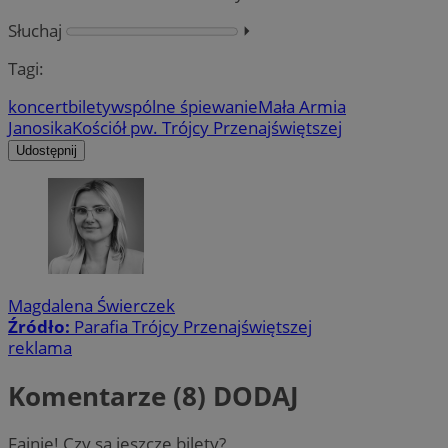
Słuchaj
⏵︎
Tagi:
koncert
bilety
wspólne śpiewanie
Mała Armia
Janosika
Kościół pw. Trójcy Przenajświętszej
Udostępnij
Magdalena Świerczek
Źródło:
Parafia Trójcy Przenajświętszej
reklama
Komentarze (8)
DODAJ
Fajnie! Czy są jeszcze bilety?