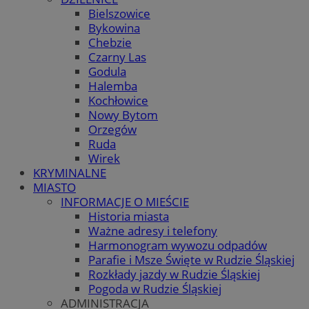
Bielszowice
Bykowina
Chebzie
Czarny Las
Godula
Halemba
Kochłowice
Nowy Bytom
Orzegów
Ruda
Wirek
KRYMINALNE
MIASTO
INFORMACJE O MIEŚCIE
Historia miasta
Ważne adresy i telefony
Harmonogram wywozu odpadów
Parafie i Msze Święte w Rudzie Śląskiej
Rozkłady jazdy w Rudzie Śląskiej
Pogoda w Rudzie Śląskiej
ADMINISTRACJA