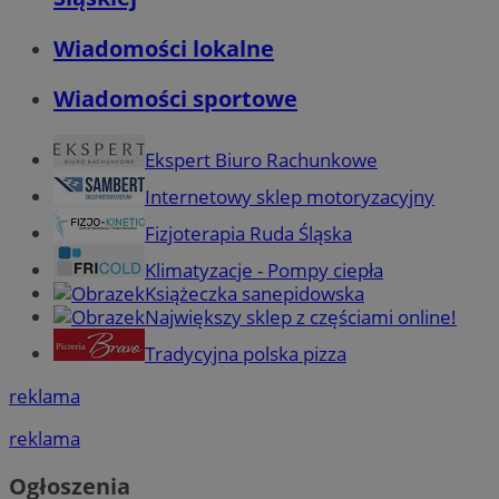
Wiadomości lokalne
Wiadomości sportowe
Ekspert Biuro Rachunkowe
Internetowy sklep motoryzacyjny
Fizjoterapia Ruda Śląska
Klimatyzacje - Pompy ciepła
Książeczka sanepidowska
Największy sklep z częściami online!
Tradycyjna polska pizza
reklama
reklama
Ogłoszenia