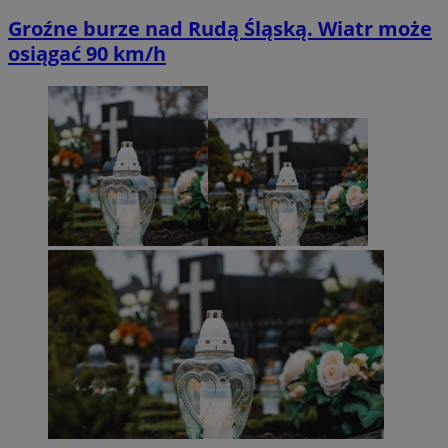
Groźne burze nad Rudą Śląską. Wiatr może
osiągać 90 km/h