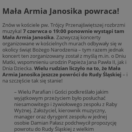
Mała Armia Janosika powraca!
Znów w kościele pw. Trójcy Przenajświętszej rozbrzmi
muzyka!
7 czerwca o 19:00 ponownie wystąpi tam
Mała Armia Janosika
. Zazwyczaj koncerty
organizowane w kościelnych murach odbywały się w
okolicy świąt Bożego Narodzenia – tym razem jednak
koncert ten zorganizowany został z myślą m.in. o Dniu
Matki, wspomnieniu urodzin Papieża Jana Pawła II, jak i
Dnia Dziecka.
Wielu rudzian liczyło na to, że Mała
Armia Janosika jeszcze powróci do Rudy Śląskiej
– i
na szczęście tak się stanie!
– Wielu Parafian i Gości podkreślało jakim
wyjątkowym przeżyciem było posłuchać
niesamowitego i żywiołowego zespołu z Raby
Wyżnej. Założyciel, kierownik muzyczny,
manager oraz dyrygent zespołu w jednej
osobie Damian Pałasz podchwycił propozycję
powrotu do Rudy Śląskiej z wielkim