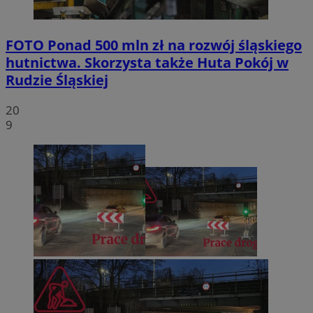
FOTO
Ponad 500 mln zł na rozwój śląskiego
hutnictwa. Skorzysta także Huta Pokój w
Rudzie Śląskiej
20
9