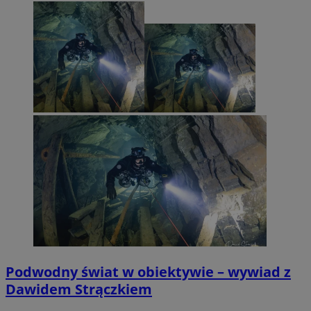
Podwodny świat w obiektywie – wywiad z
Dawidem Strączkiem