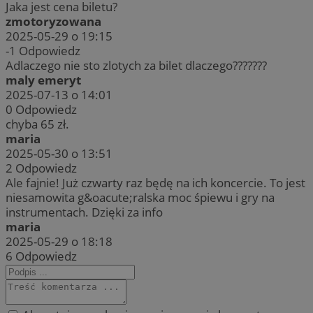
Jaka jest cena biletu?
zmotoryzowana
2025-05-29 o 19:15
-1
Odpowiedz
Adlaczego nie sto zlotych za bilet dlaczego???????
maly emeryt
2025-07-13 o 14:01
0
Odpowiedz
chyba 65 zł.
maria
2025-05-30 o 13:51
2
Odpowiedz
Ale fajnie! Już czwarty raz będę na ich koncercie. To jest
niesamowita g&oacute;ralska moc śpiewu i gry na
instrumentach. Dzięki za info
maria
2025-05-29 o 18:18
6
Odpowiedz