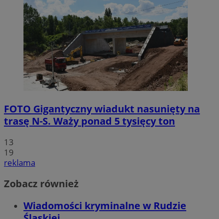
FOTO
Gigantyczny wiadukt nasunięty na
trasę N-S. Waży ponad 5 tysięcy ton
13
19
reklama
Zobacz również
Wiadomości kryminalne w Rudzie
Śląskiej