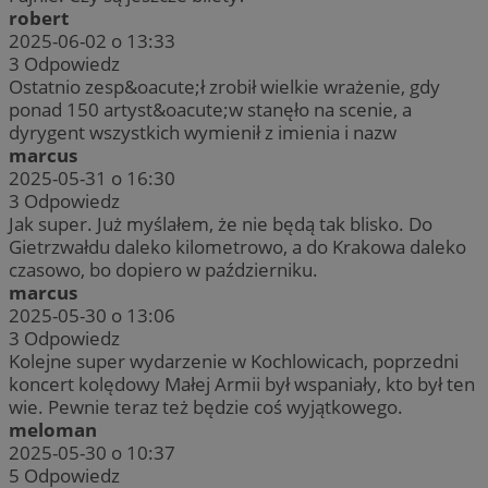
robert
2025-06-02 o 13:33
3
Odpowiedz
Ostatnio zesp&oacute;ł zrobił wielkie wrażenie, gdy
ponad 150 artyst&oacute;w stanęło na scenie, a
dyrygent wszystkich wymienił z imienia i nazw
marcus
2025-05-31 o 16:30
3
Odpowiedz
Jak super. Już myślałem, że nie będą tak blisko. Do
Gietrzwałdu daleko kilometrowo, a do Krakowa daleko
czasowo, bo dopiero w październiku.
marcus
2025-05-30 o 13:06
3
Odpowiedz
Kolejne super wydarzenie w Kochlowicach, poprzedni
koncert kolędowy Małej Armii był wspaniały, kto był ten
wie. Pewnie teraz też będzie coś wyjątkowego.
meloman
2025-05-30 o 10:37
5
Odpowiedz