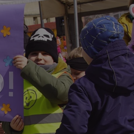
tyfikator sesji.
tyfikator sesji.
tyfikator sesji.
 celów
a, zapewniając, że
i, a ich dane są
przez witrynę
sług.
iania ludzi i botów.
ernetowej, ponieważ
aportów na temat
towej.
iania ludzi i botów.
ernetowej, ponieważ
aportów na temat
towej.
o przechowywania
watności dla ich
dane dotyczące
olityki i
ając, że ich
e w przyszłych
zez usługę Cookie-