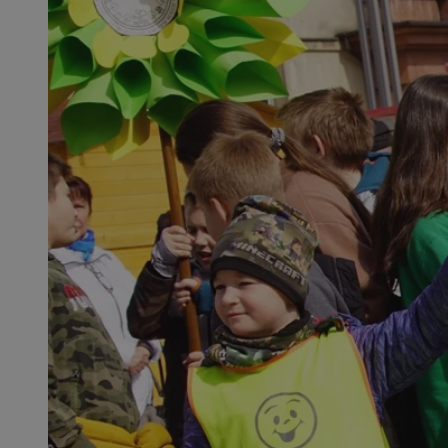
SessID
QeSessID
MvSessID
msToken
__cf_bm
__cf_bm
VISITOR_PRIVACY_
CookieScriptConse