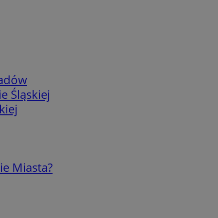
adów
e Śląskiej
kiej
ie Miasta?