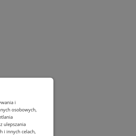
ywania i
danych osobowych,
etlania
az ulepszania
 i innych celach,