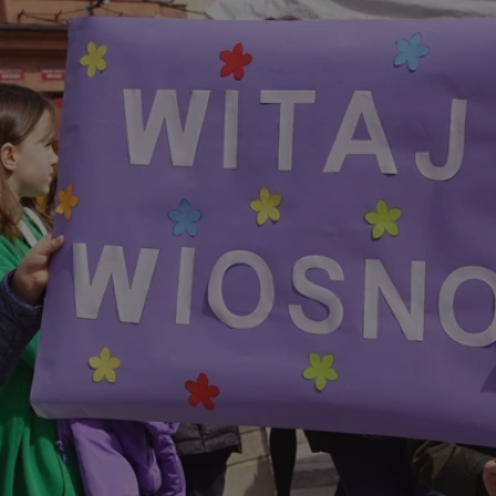
rudaslaska.com.pl
1 rok
Ten plik cookie przechowuje iden
rudaslaska.com.pl
1 rok
Ten plik cookie przechowuje iden
rudaslaska.com.pl
1 rok
Ten plik cookie przechowuje iden
.tiktok.com
1 tydzień 3 dni
Ten plik cookie jest używany do
uwierzytelniania i bezpieczeństw
użytkownicy pozostają zalogowan
zabezpieczone, jak poruszać się 
internetową lub interakcji z jej u
30 minut
Ten plik cookie służy do rozróżn
Cloudflare Inc.
Jest to korzystne dla strony int
.x.com
umożliwia tworzenie ważnych r
korzystania z jej witryny interne
29 minut 59
Ten plik cookie służy do rozróżn
Cloudflare Inc.
sekund
Jest to korzystne dla strony int
.twitter.com
umożliwia tworzenie ważnych r
korzystania z jej witryny interne
Polityce prywatności Google
METADATA
5 miesięcy 4
Ten plik cookie jest używany d
YouTube
tygodnie
zgody użytkownika i wyboru pry
.youtube.com
interakcji z witryną. Rejestruje 
zgody odwiedzającego na różne p
ustawienia prywatności, zapewni
preferencje zostaną uhonorowan
sesjach.
nt
4 tygodnie 2 dni
Ten plik cookie jest używany pr
CookieScript