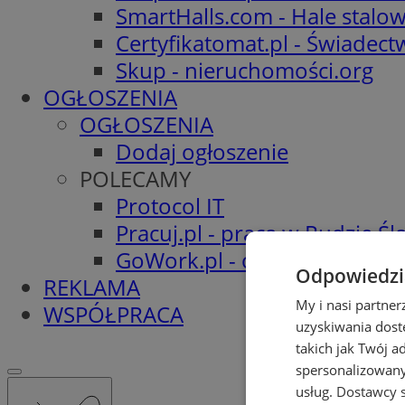
SmartHalls.com - Hale stalo
Certyfikatomat.pl - Świadec
Skup - nieruchomości.org
OGŁOSZENIA
OGŁOSZENIA
Dodaj ogłoszenie
POLECAMY
Protocol IT
Pracuj.pl - praca w Rudzie Ślą
GoWork.pl - oferty pracy
Odpowiedzia
REKLAMA
My i nasi partne
WSPÓŁPRACA
uzyskiwania dost
takich jak Twój a
spersonalizowanyc
usług.
Dostawcy s