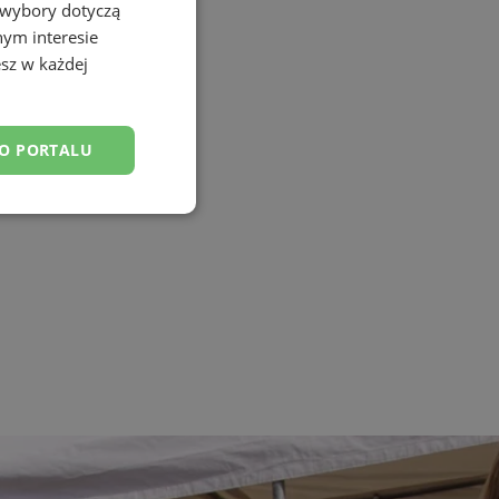
 wybory dotyczą
nym interesie
sz w każdej
DO PORTALU
esklasyfikowane
ane
owanie użytkownika i
j.