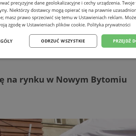
wać precyzyjne dane geolokalizacyjne i cechy urządzenia. Twoje
tryny. Niektórzy dostawcy mogą opierać się na prawnie uzasadnio
ie; masz prawo sprzeciwić się temu w
Ustawieniach reklam
. Może
woją zgodę w
Ustawieniach plików cookie
.
Polityka prywatności
EGÓŁY
ODRZUĆ WSZYSTKIE
PRZEJDŹ 
na rynku w Nowym Bytomiu
Wydajność
Targetowanie
Funkcjonalność
Ni
snę na rynku w Nowym Bytomiu
ezbędne
Wydajność
Targetowanie
Funkcjonalność
Niesklasyfikow
ie umożliwiają korzystanie z podstawowych funkcji strony internetowej, takich jak log
Bez niezbędnych plików cookie nie można prawidłowo korzystać ze strony internetowe
Provider
/
Okres
Opis
Domena
przechowywania