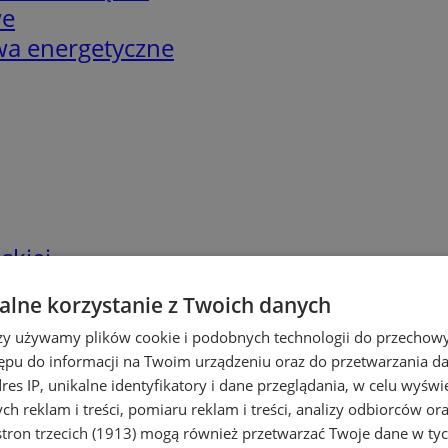
we
twa energetyczne
skiej
lne korzystanie z Twoich danych
rzy używamy plików cookie i podobnych technologii do przechow
ępu do informacji na Twoim urządzeniu oraz do przetwarzania 
dres IP, unikalne identyfikatory i dane przeglądania, w celu wyświ
h reklam i treści, pomiaru reklam i treści, analizy odbiorców or
tron trzecich (1913)
mogą również przetwarzać Twoje dane w tych