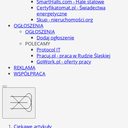
SmartHalls.com - Hale stalowe
Certyfikatomat.pl - Świadectwa
energetyczne
Skup - nieruchomości.org
OGŁOSZENIA
OGŁOSZENIA
Dodaj ogłoszenie
POLECAMY
Protocol IT
Pracuj.pl - praca w Rudzie Śląskiej
GoWork.pl - oferty pracy
REKLAMA
WSPÓŁPRACA
Ciekawe artykuły