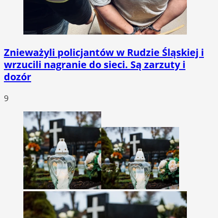
Znieważyli policjantów w Rudzie Śląskiej i
wrzucili nagranie do sieci. Są zarzuty i
dozór
9