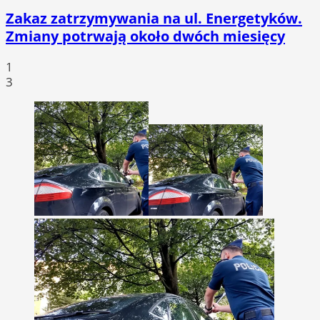
Zakaz zatrzymywania na ul. Energetyków.
Zmiany potrwają około dwóch miesięcy
1
3