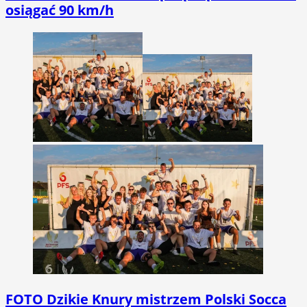
osiągać 90 km/h
FOTO
Dzikie Knury mistrzem Polski Socca