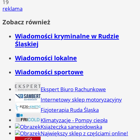
19
reklama
Zobacz również
Wiadomości kryminalne w Rudzie
Śląskiej
Wiadomości lokalne
Wiadomości sportowe
Ekspert Biuro Rachunkowe
Internetowy sklep motoryzacyjny
Fizjoterapia Ruda Śląska
Klimatyzacje - Pompy ciepła
Książeczka sanepidowska
Największy sklep z częściami online!