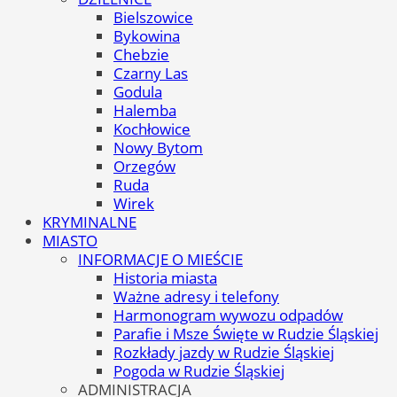
Bielszowice
Bykowina
Chebzie
Czarny Las
Godula
Halemba
Kochłowice
Nowy Bytom
Orzegów
Ruda
Wirek
KRYMINALNE
MIASTO
INFORMACJE O MIEŚCIE
Historia miasta
Ważne adresy i telefony
Harmonogram wywozu odpadów
Parafie i Msze Święte w Rudzie Śląskiej
Rozkłady jazdy w Rudzie Śląskiej
Pogoda w Rudzie Śląskiej
ADMINISTRACJA