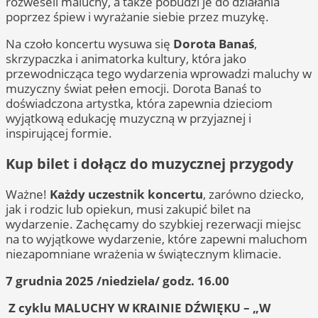
rozweseli maluchy, a także pobudzi je do działania
poprzez śpiew i wyrażanie siebie przez muzykę.
Na czoło koncertu wysuwa się
Dorota Banaś
,
skrzypaczka i animatorka kultury, która jako
przewodnicząca tego wydarzenia wprowadzi maluchy w
muzyczny świat pełen emocji. Dorota Banaś to
doświadczona artystka, która zapewnia dzieciom
wyjątkową edukację muzyczną w przyjaznej i
inspirującej formie.
Kup bilet i dołącz do muzycznej przygody
Ważne!
Każdy uczestnik koncertu
, zarówno dziecko,
jak i rodzic lub opiekun, musi zakupić bilet na
wydarzenie. Zachęcamy do szybkiej rezerwacji miejsc
na to wyjątkowe wydarzenie, które zapewni maluchom
niezapomniane wrażenia w świątecznym klimacie.
7 grudnia 2025 /niedziela/ godz. 16.00
Z cyklu MALUCHY W KRAINIE DŹWIĘKU – „W