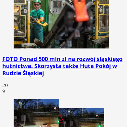
FOTO
Ponad 500 mln zł na rozwój śląskiego
hutnictwa. Skorzysta także Huta Pokój w
Rudzie Śląskiej
20
9