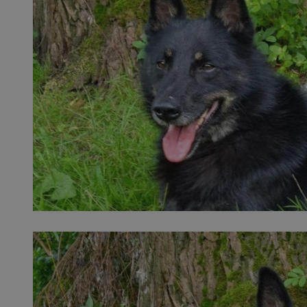
SessID
QeSessID
MvSessID
msToken
__cf_bm
__cf_bm
VISITOR_PRIVACY_
CookieScriptConse