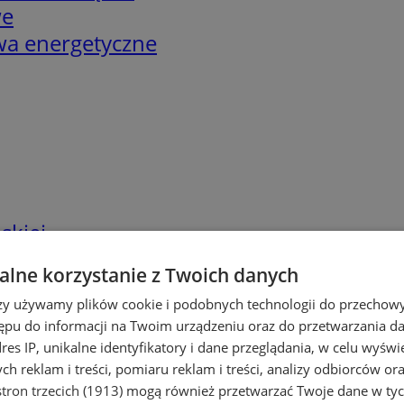
we
twa energetyczne
skiej
lne korzystanie z Twoich danych
rzy używamy plików cookie i podobnych technologii do przechow
ępu do informacji na Twoim urządzeniu oraz do przetwarzania 
dres IP, unikalne identyfikatory i dane przeglądania, w celu wyświ
h reklam i treści, pomiaru reklam i treści, analizy odbiorców or
tron trzecich (1913)
mogą również przetwarzać Twoje dane w tych