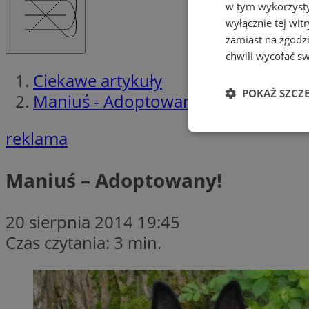
w tym wykorzysty
wyłącznie tej wi
zamiast na zgodz
chwili wycofać s
Ciekawe artykuły
POKAŻ SZCZ
Maniuś - Adoptowany!
reklama
Niezbędne
Maniuś – Adoptowany!
20 sierpnia 2014 19:45
Ni
Czas czytania: 3 min.
Niezbędne pliki cook
zarządzanie kontem. 
Nazwa