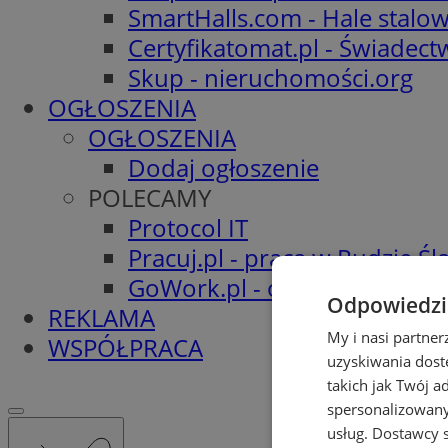
SmartHalls.com - Hale stalo
Certyfikatomat.pl - Świadec
Skup - nieruchomości.org
OGŁOSZENIA
OGŁOSZENIA
Dodaj ogłoszenie
POLECAMY
Protocol IT
Pracuj.pl - praca w Rudzie Ślą
GoWork.pl - oferty pracy
Odpowiedzia
REKLAMA
My i nasi partne
WSPÓŁPRACA
uzyskiwania dost
takich jak Twój a
spersonalizowanyc
usług.
Dostawcy s