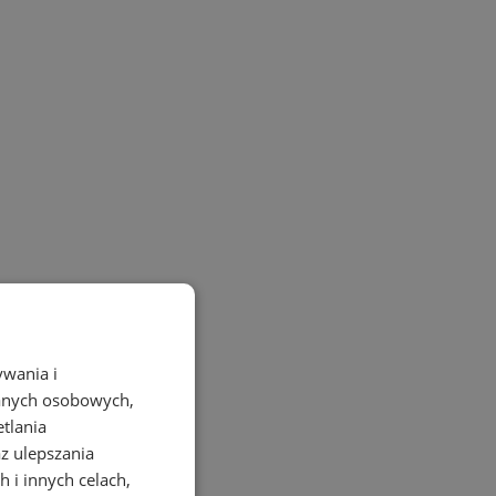
ywania i
danych osobowych,
etlania
az ulepszania
 i innych celach,