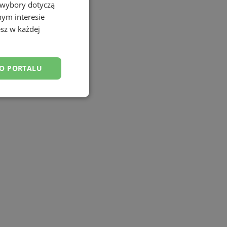
 wybory dotyczą
nym interesie
sz w każdej
DO PORTALU
esklasyfikowane
ane
owanie użytkownika i
j.