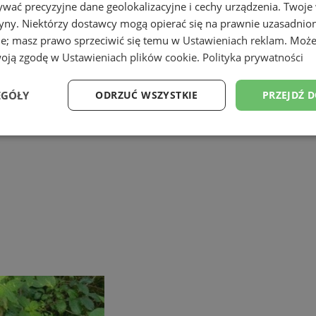
wać precyzyjne dane geolokalizacyjne i cechy urządzenia. Twoje
tryny. Niektórzy dostawcy mogą opierać się na prawnie uzasadnio
ie; masz prawo sprzeciwić się temu w
Ustawieniach reklam
. Może
woją zgodę w
Ustawieniach plików cookie
.
Polityka prywatności
EGÓŁY
ODRZUĆ WSZYSTKIE
PRZEJDŹ 
Wydajność
Targetowanie
Funkcjonalność
Ni
ezbędne
Wydajność
Targetowanie
Funkcjonalność
Niesklasyfikow
ie umożliwiają korzystanie z podstawowych funkcji strony internetowej, takich jak log
Bez niezbędnych plików cookie nie można prawidłowo korzystać ze strony internetowe
Provider
/
Okres
Opis
Domena
przechowywania