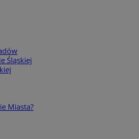
adów
e Śląskiej
kiej
ie Miasta?