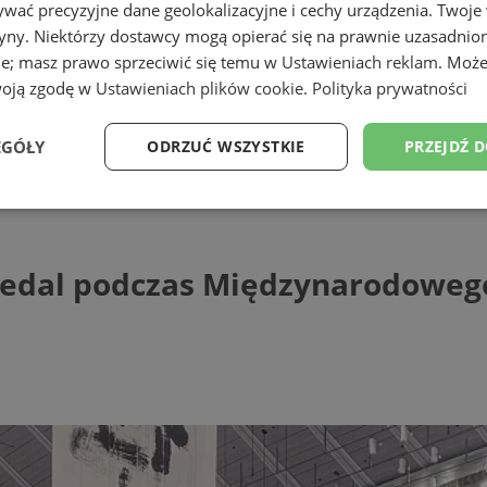
wać precyzyjne dane geolokalizacyjne i cechy urządzenia. Twoje
tryny. Niektórzy dostawcy mogą opierać się na prawnie uzasadnio
ie; masz prawo sprzeciwić się temu w
Ustawieniach reklam
. Może
woją zgodę w
Ustawieniach plików cookie
.
Polityka prywatności
EGÓŁY
ODRZUĆ WSZYSTKIE
PRZEJDŹ 
 podczas Międzynarodowego Turnieju Pr
Wydajność
Targetowanie
Funkcjonalność
Ni
edal podczas Międzynarodowego 
ezbędne
Wydajność
Targetowanie
Funkcjonalność
Niesklasyfikow
ie umożliwiają korzystanie z podstawowych funkcji strony internetowej, takich jak log
Bez niezbędnych plików cookie nie można prawidłowo korzystać ze strony internetowe
Provider
/
Okres
Opis
Domena
przechowywania