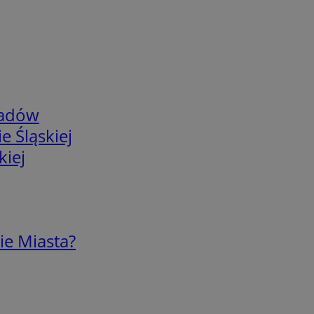
adów
e Śląskiej
kiej
ie Miasta?