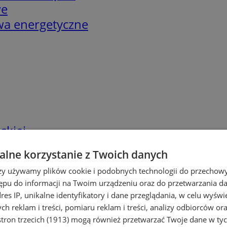
we
twa energetyczne
skiej
lne korzystanie z Twoich danych
rzy używamy plików cookie i podobnych technologii do przechow
ępu do informacji na Twoim urządzeniu oraz do przetwarzania 
dres IP, unikalne identyfikatory i dane przeglądania, w celu wyświ
h reklam i treści, pomiaru reklam i treści, analizy odbiorców or
tron trzecich (1913)
mogą również przetwarzać Twoje dane w tych