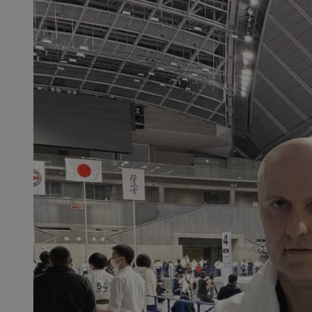
SessID
QeSessID
MvSessID
msToken
__cf_bm
__cf_bm
VISITOR_PRIVACY_
CookieScriptConse