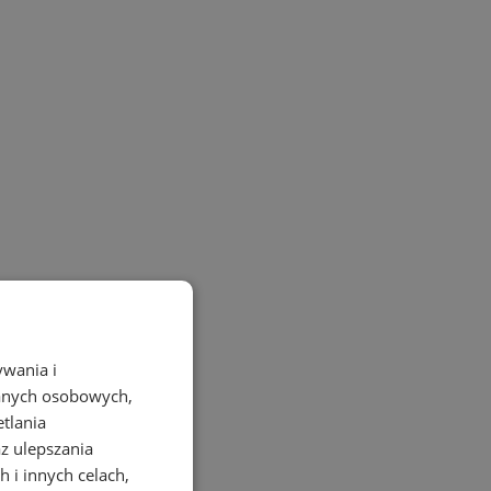
ywania i
danych osobowych,
etlania
az ulepszania
 i innych celach,