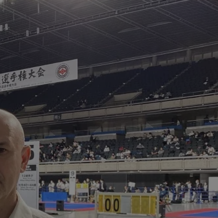
tyfikator sesji.
tyfikator sesji.
tyfikator sesji.
 celów
a, zapewniając, że
i, a ich dane są
przez witrynę
sług.
iania ludzi i botów.
ernetowej, ponieważ
aportów na temat
towej.
iania ludzi i botów.
ernetowej, ponieważ
aportów na temat
towej.
o przechowywania
watności dla ich
dane dotyczące
olityki i
ając, że ich
e w przyszłych
zez usługę Cookie-