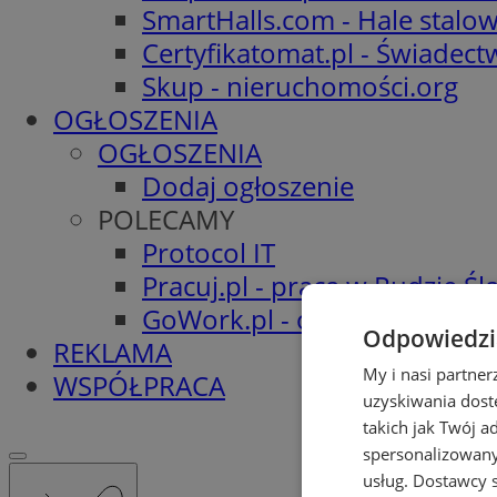
SmartHalls.com - Hale stalo
Certyfikatomat.pl - Świadec
Skup - nieruchomości.org
OGŁOSZENIA
OGŁOSZENIA
Dodaj ogłoszenie
POLECAMY
Protocol IT
Pracuj.pl - praca w Rudzie Ślą
GoWork.pl - oferty pracy
Odpowiedzia
REKLAMA
My i nasi partne
WSPÓŁPRACA
uzyskiwania dost
takich jak Twój a
spersonalizowanyc
usług.
Dostawcy s