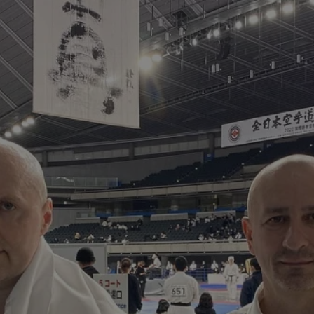
rudaslaska.com.pl
1 rok
Ten plik cookie przechowuje iden
rudaslaska.com.pl
1 rok
Ten plik cookie przechowuje iden
rudaslaska.com.pl
1 rok
Ten plik cookie przechowuje iden
.tiktok.com
1 tydzień 3 dni
Ten plik cookie jest używany do
uwierzytelniania i bezpieczeństw
użytkownicy pozostają zalogowan
zabezpieczone, jak poruszać się 
internetową lub interakcji z jej u
30 minut
Ten plik cookie służy do rozróżn
Cloudflare Inc.
Jest to korzystne dla strony int
.x.com
umożliwia tworzenie ważnych r
korzystania z jej witryny interne
29 minut 59
Ten plik cookie służy do rozróżn
Cloudflare Inc.
sekund
Jest to korzystne dla strony int
.twitter.com
umożliwia tworzenie ważnych r
korzystania z jej witryny interne
Polityce prywatności Google
METADATA
5 miesięcy 4
Ten plik cookie jest używany d
YouTube
tygodnie
zgody użytkownika i wyboru pry
.youtube.com
interakcji z witryną. Rejestruje 
zgody odwiedzającego na różne p
ustawienia prywatności, zapewni
preferencje zostaną uhonorowan
sesjach.
nt
4 tygodnie 2 dni
Ten plik cookie jest używany pr
CookieScript