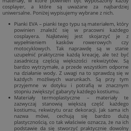
materiały, w które powinien być wyposażony każdy
cosplayer, a które są uważane za najbardziej
uniwersalne. Poniżej wypisujemy wybrane z nich.
Pianki EVA – pianki tego typu są materiałem, który
powinien znaleźć się w pracowni każdego
cosplayera. Najłatwiej jest skojarzyć je z
wypełnieniem kasków rowerowych czy
motocyklowych. Tak naprawdę są w stanie
uzupełnić praktycznie każdą kreację, ale też być
zasadniczą częścią większości rekwizytów. Są
bardzo wytrzymałe, a przede wszystkim odporne
na działanie wody. Z uwagi na to sprawdzą się w
każdych możliwych warunkach. Są przy tym
przyjemne w dotyku i potrafią w znacznym
stopniu zwiększyć gabaryty każdego kostiumu.
Materiały termoplastyczne – materiały te
zazwyczaj stanowią większą część każdego
kostiumu, rekwizytu oraz dekoracji. Jak sama ich
nazwa mówi, cechują się bardzo dużą
plastycznością, co tak właściwie oznacza, że na ich
podstawie da się stworzyć praktycznie dowolny