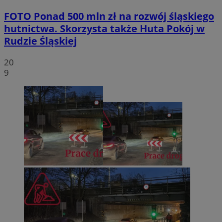
FOTO
Ponad 500 mln zł na rozwój śląskiego
hutnictwa. Skorzysta także Huta Pokój w
Rudzie Śląskiej
20
9