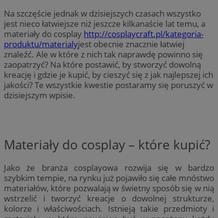
Na szczęście jednak w dzisiejszych czasach wszystko
jest nieco łatwiejsze niż jeszcze kilkanaście lat temu, a
materiały do cosplay
http://cosplaycraft.pl/kategoria-
produktu/materialy
jest obecnie znacznie łatwiej
znaleźć. Ale w które z nich tak naprawdę powinno się
zaopatrzyć? Na które postawić, by stworzyć dowolną
kreację i gdzie je kupić, by cieszyć się z jak najlepszej ich
jakości? Te wszystkie kwestie postaramy się poruszyć w
dzisiejszym wpisie.
Materiały do cosplay – które kupić?
Jako że branża cosplayowa rozwija się w bardzo
szybkim tempie, na rynku już pojawiło się całe mnóstwo
materiałów, które pozwalają w świetny sposób się w nią
wstrzelić i tworzyć kreacje o dowolnej strukturze,
kolorze i właściwościach. Istnieją takie przedmioty i