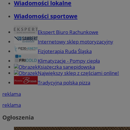
Wiadomości lokalne
Wiadomości sportowe
Ekspert Biuro Rachunkowe
Internetowy sklep motoryzacyjny
Fizjoterapia Ruda Śląska
Klimatyzacje - Pompy ciepła
Książeczka sanepidowska
Największy sklep z częściami online!
Tradycyjna polska pizza
reklama
reklama
Ogłoszenia