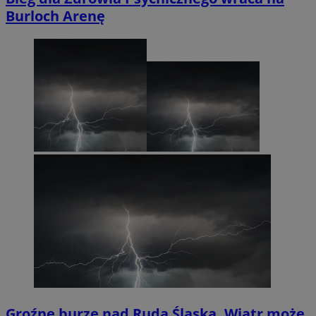
Burloch Arenę
Groźne burze nad Rudą Śląską. Wiatr może