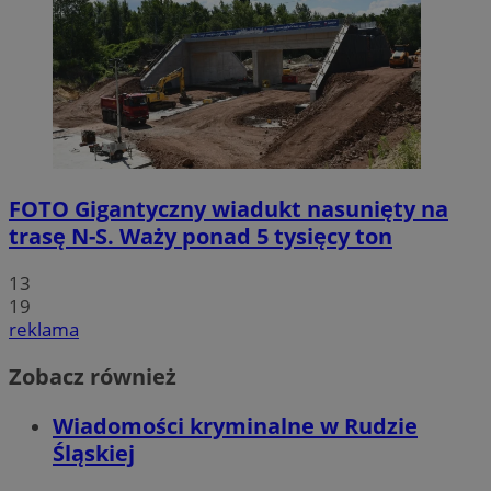
FOTO
Gigantyczny wiadukt nasunięty na
trasę N-S. Waży ponad 5 tysięcy ton
13
19
reklama
Zobacz również
Wiadomości kryminalne w Rudzie
Śląskiej