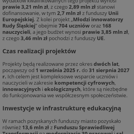
wydatków kwalifikowalnych tego projektu wynosi
prawie 3,21 mln zł
, z czego
2,89 mln zł
stanowi
dofinansowanie, w tym
2,7 mln zł
z funduszy
Unii
Europejskiej
. Z kolei projekt „
Młodzi innowatorzy
Rudy Śląskiej
” obejmie
704 uczniów
oraz
168
nauczycieli
, a jego budżet wynosi
prawie 3,85 mln zł
,
z czego
3,46 mln zł
pochodzi z funduszy
UE
.
Czas realizacji projektów
Projekty będą realizowane przez okres
dwóch lat
,
począwszy od
1 września 2025 r.
do
31 sierpnia 2027
r.
Ich celem jest kompleksowe wsparcie uczniów i
nauczycieli w zakresie
kompetencji cyfrowych
,
innowacyjnych
i
ekologicznych
, które są niezbędne
do funkcjonowania we współczesnym społeczeństwie.
Inwestycje w infrastrukturę edukacyjną
W ramach pozyskanych funduszy miasto pozyskało
również
13,6 mln zł
z
Funduszu Sprawiedliwej
Transformacji
na
modernizację 30 pracowni
i
sal