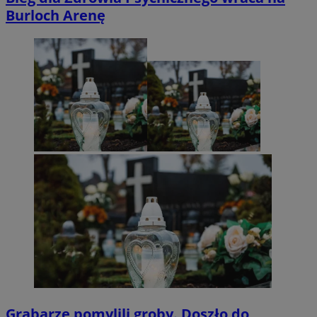
Burloch Arenę
Grabarze pomylili groby. Doszło do