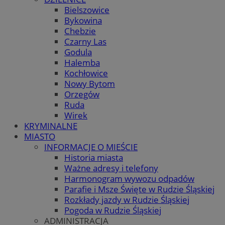
Bielszowice
Bykowina
Chebzie
Czarny Las
Godula
Halemba
Kochłowice
Nowy Bytom
Orzegów
Ruda
Wirek
KRYMINALNE
MIASTO
INFORMACJE O MIEŚCIE
Historia miasta
Ważne adresy i telefony
Harmonogram wywozu odpadów
Parafie i Msze Święte w Rudzie Śląskiej
Rozkłady jazdy w Rudzie Śląskiej
Pogoda w Rudzie Śląskiej
ADMINISTRACJA