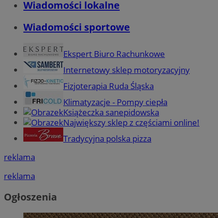
Wiadomości lokalne
Wiadomości sportowe
Ekspert Biuro Rachunkowe
Internetowy sklep motoryzacyjny
Fizjoterapia Ruda Śląska
Klimatyzacje - Pompy ciepła
Książeczka sanepidowska
Największy sklep z częściami online!
Tradycyjna polska pizza
reklama
reklama
Ogłoszenia