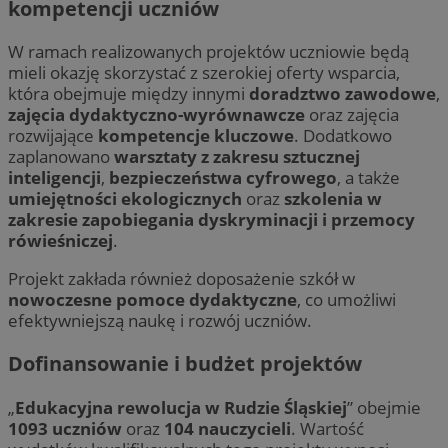
kompetencji uczniów
W ramach realizowanych projektów uczniowie będą
mieli okazję skorzystać z szerokiej oferty wsparcia,
która obejmuje między innymi
doradztwo zawodowe
,
zajęcia dydaktyczno-wyrównawcze
oraz zajęcia
rozwijające
kompetencje kluczowe
. Dodatkowo
zaplanowano
warsztaty z zakresu sztucznej
inteligencji
,
bezpieczeństwa cyfrowego
, a także
umiejętności ekologicznych
oraz
szkolenia w
zakresie zapobiegania dyskryminacji i przemocy
rówieśniczej
.
Projekt zakłada również doposażenie szkół w
nowoczesne pomoce dydaktyczne
, co umożliwi
efektywniejszą naukę i rozwój uczniów.
Dofinansowanie i budżet projektów
„
Edukacyjna rewolucja w Rudzie Śląskiej
” obejmie
1093 uczniów
oraz
104 nauczycieli
. Wartość