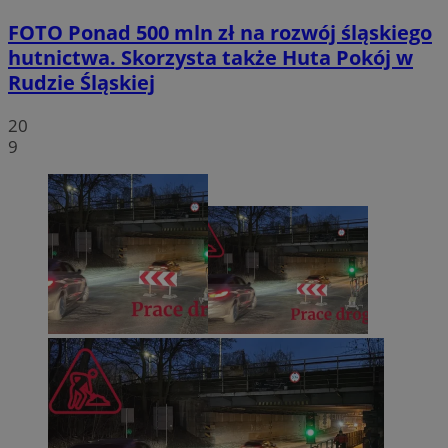
FOTO
Ponad 500 mln zł na rozwój śląskiego
hutnictwa. Skorzysta także Huta Pokój w
Rudzie Śląskiej
20
9