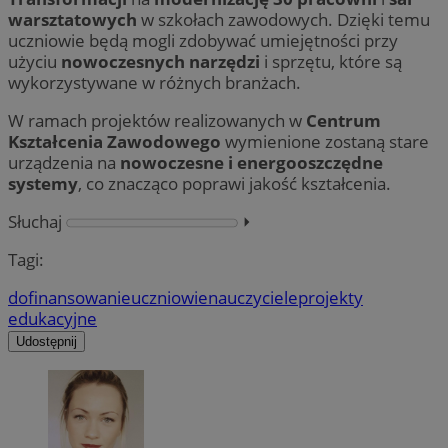
warsztatowych
w szkołach zawodowych. Dzięki temu
uczniowie będą mogli zdobywać umiejętności przy
użyciu
nowoczesnych narzędzi
i sprzętu, które są
wykorzystywane w różnych branżach.
W ramach projektów realizowanych w
Centrum
Kształcenia Zawodowego
wymienione zostaną stare
urządzenia na
nowoczesne i energooszczędne
systemy
, co znacząco poprawi jakość kształcenia.
Słuchaj
⏵︎
Tagi:
dofinansowanie
uczniowie
nauczyciele
projekty
edukacyjne
Udostępnij