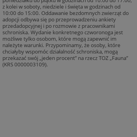
poniedziałku do piątku w godzinach od 10:00 do 17:00,
z kolei w soboty, niedziele i święta w godzinach od
10:00 do 15:00. Oddawanie bezdomnych zwierząt do
adopcji odbywa się po przeprowadzeniu ankiety
przedadopcyjnej i po rozmowie z pracownikami
schroniska. Wydanie konkretnego czworonoga jest
możliwe tylko osobom, które mogą zapewnić im
należyte warunki. Przypominamy, że osoby, które
chciałyby wspomóc działalność schroniska, mogą
przekazać swój „jeden procent” na rzecz TOZ „Fauna”
(KRS 0000003109).