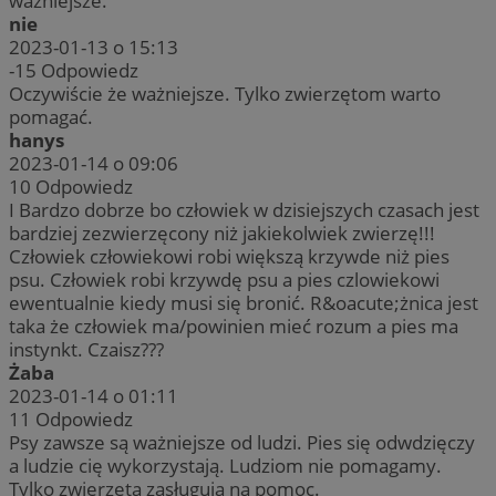
ważniejsze.
nie
2023-01-13 o 15:13
-15
Odpowiedz
Oczywiście że ważniejsze. Tylko zwierzętom warto
pomagać.
hanys
2023-01-14 o 09:06
10
Odpowiedz
I Bardzo dobrze bo człowiek w dzisiejszych czasach jest
bardziej zezwierzęcony niż jakiekolwiek zwierzę!!!
Człowiek człowiekowi robi większą krzywde niż pies
psu. Człowiek robi krzywdę psu a pies czlowiekowi
ewentualnie kiedy musi się bronić. R&oacute;żnica jest
taka że człowiek ma/powinien mieć rozum a pies ma
instynkt. Czaisz???
Żaba
2023-01-14 o 01:11
11
Odpowiedz
Psy zawsze są ważniejsze od ludzi. Pies się odwdzięczy
a ludzie cię wykorzystają. Ludziom nie pomagamy.
Tylko zwierzęta zasługują na pomoc.