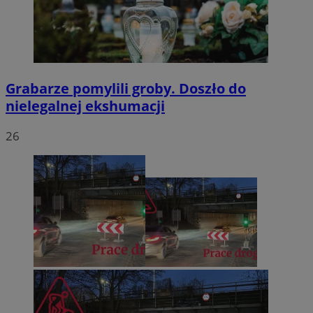
Grabarze pomylili groby. Doszło do
nielegalnej ekshumacji
26