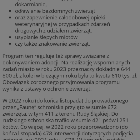
dokarmianie,
odławianie bezdomnych zwierząt
oraz zapewnienie całodobowej opieki
weterynaryjnej w przypadkach zdarzeń
drogowych z udziałem zwierząt,
usypianie ślepych miotów
czy także znakowanie zwierząt.
Program ten reguluje też sprawy związane z
dokonywaniem adopcji. Na realizację wspomnianych
zadań miasto w roku 2023 przeznaczy dokładnie 644
800 zł, z kolei w bieżącym roku była to kwota 610 tys. zł.
Obowiązek corocznego przyjmowania programu
wynika z ustawy o ochronie zwierząt.
W 2022 roku (do końca listopada) do prowadzonego
przez „Faunę” schroniska przyjęto w sumie 672
zwierzęta, w tym 411 z terenu Rudy Śląskiej. Do
rudzkiego schroniska trafiło w sumie 421 psów i 251
kotów. Co więcej, w 2022 roku przeprowadzono (do
końca listopada) 478 interwencji dotyczących podjęcia
zwierząt, a w 2021 roku – 678. W tym roku rudzkie