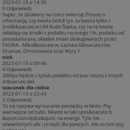
2023-01-15 o 14:36
0
Odpowiedz
Super, że działamy na rzecz zwierząt.Proszę o
informację, czy kwota 664,8 tys. to kwota tylko z
środk&oacute;w UM Ruda Śląska, czy na tę kwotę
składają się środki z podatku rocznego 1%, podatku od
posiadania psa, składek miast obsługiwanych przez
FAUNA - Mikoł&oacute;w, Łaziska G&oacute;rne,
Orzesze, Ornontowice oraz Wyry ?
nick
2023-01-15 o 09:46
4
Odpowiedz
300tys będzie z tytułu podatku od psa, reszta z innych
źr&oacute;deł.
szacunek dla ciebie
2023-01-13 o 22:43
2
Odpowiedz
To się nazywa wyrzucanie pieniędzy w błoto. Psy
ważniejsze od ludzi. Miasto w taki spos&oacute;b
&quot;oszczędza&quot; na energii. Tyle nie
oświetlonych ulic i przejść dla pieszych. Ale co tam psy