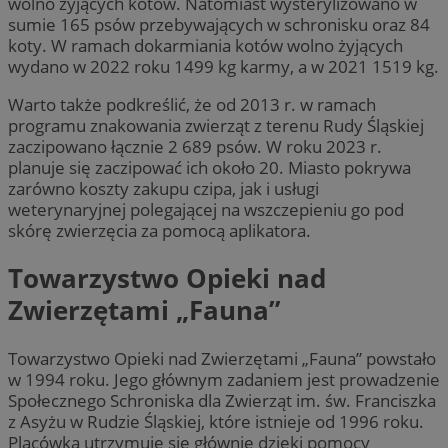
wolno żyjących kotów. Natomiast wysterylizowano w
sumie 165 psów przebywających w schronisku oraz 84
koty. W ramach dokarmiania kotów wolno żyjących
wydano w 2022 roku 1499 kg karmy, a w 2021 1519 kg.
Warto także podkreślić, że od 2013 r. w ramach
programu znakowania zwierząt z terenu Rudy Śląskiej
zaczipowano łącznie 2 689 psów. W roku 2023 r.
planuje się zaczipować ich około 20. Miasto pokrywa
zarówno koszty zakupu czipa, jak i usługi
weterynaryjnej polegającej na wszczepieniu go pod
skórę zwierzęcia za pomocą aplikatora.
Towarzystwo Opieki nad
Zwierzętami „Fauna”
Towarzystwo Opieki nad Zwierzętami „Fauna” powstało
w 1994 roku. Jego głównym zadaniem jest prowadzenie
Społecznego Schroniska dla Zwierząt im. św. Franciszka
z Asyżu w Rudzie Śląskiej, które istnieje od 1996 roku.
Placówka utrzymuje się głównie dzięki pomocy