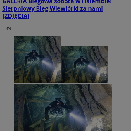
GALERIA
Biegowa sobota w Halembie!
Sierpniowy Bieg Wiewiórki za nami
[ZDJĘCIA]
189