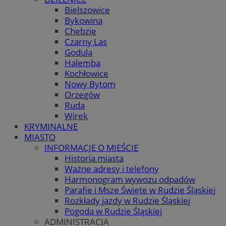
Bielszowice
Bykowina
Chebzie
Czarny Las
Godula
Halemba
Kochłowice
Nowy Bytom
Orzegów
Ruda
Wirek
KRYMINALNE
MIASTO
INFORMACJE O MIEŚCIE
Historia miasta
Ważne adresy i telefony
Harmonogram wywozu odpadów
Parafie i Msze Święte w Rudzie Śląskiej
Rozkłady jazdy w Rudzie Śląskiej
Pogoda w Rudzie Śląskiej
ADMINISTRACJA