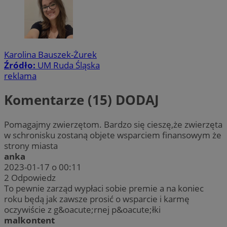
Karolina Bauszek-Żurek
Źródło:
UM Ruda Śląska
reklama
Komentarze (15)
DODAJ
Pomagajmy zwierzętom. Bardzo się cieszę,że zwierzęta
w schronisku zostaną objete wsparciem finansowym że
strony miasta
anka
2023-01-17 o 00:11
2
Odpowiedz
To pewnie zarząd wypłaci sobie premie a na koniec
roku będą jak zawsze prosić o wsparcie i karmę
oczywiście z g&oacute;rnej p&oacute;łki
malkontent