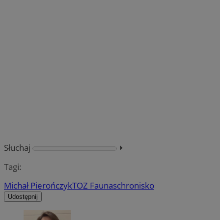
Słuchaj
⏵︎
Tagi:
Michał Pierończyk
TOZ Fauna
schronisko
Udostępnij