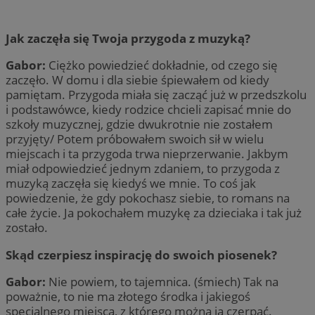
Jak zaczęła się Twoja przygoda z muzyką?
Gabor:
Ciężko powiedzieć dokładnie, od czego się
zaczęło. W domu i dla siebie śpiewałem od kiedy
pamiętam. Przygoda miała się zacząć już w przedszkolu
i podstawówce, kiedy rodzice chcieli zapisać mnie do
szkoły muzycznej, gdzie dwukrotnie nie zostałem
przyjęty/ Potem próbowałem swoich sił w wielu
miejscach i ta przygoda trwa nieprzerwanie. Jakbym
miał odpowiedzieć jednym zdaniem, to przygoda z
muzyką zaczęła się kiedyś we mnie. To coś jak
powiedzenie, że gdy pokochasz siebie, to romans na
całe życie. Ja pokochałem muzykę za dzieciaka i tak już
zostało.
Skąd czerpiesz inspirację do swoich piosenek?
Gabor:
Nie powiem, to tajemnica. (śmiech) Tak na
poważnie, to nie ma złotego środka i jakiegoś
specjalnego miejsca, z którego można ją czerpać.