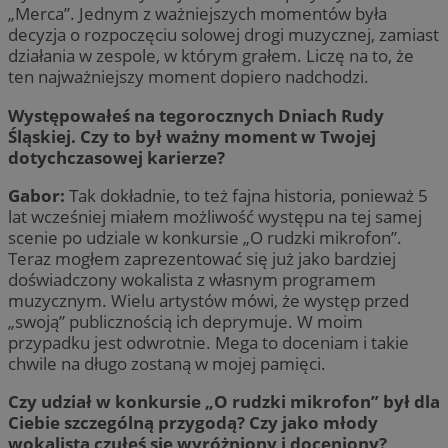
„Merca”. Jednym z ważniejszych momentów była
decyzja o rozpoczęciu solowej drogi muzycznej, zamiast
działania w zespole, w którym grałem. Liczę na to, że
ten najważniejszy moment dopiero nadchodzi.
Występowałeś na tegorocznych Dniach Rudy
Śląskiej. Czy to był ważny moment w Twojej
dotychczasowej karierze?
Gabor:
Tak dokładnie, to też fajna historia, ponieważ 5
lat wcześniej miałem możliwość występu na tej samej
scenie po udziale w konkursie „O rudzki mikrofon”.
Teraz mogłem zaprezentować się już jako bardziej
doświadczony wokalista z własnym programem
muzycznym. Wielu artystów mówi, że występ przed
„swoją” publicznością ich deprymuje. W moim
przypadku jest odwrotnie. Mega to doceniam i takie
chwile na długo zostaną w mojej pamięci.
Czy udział w konkursie „O rudzki mikrofon” był dla
Ciebie szczególną przygodą? Czy jako młody
wokalista czułeś się wyróżniony i doceniony?