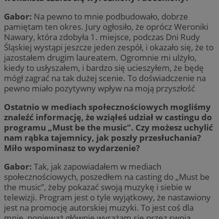
Gabor:
Na pewno to mnie podbudowało, dobrze
pamiętam ten okres. Jury ogłosiło, że oprócz Weroniki
Nawary, która zdobyła 1. miejsce, podczas Dni Rudy
Śląskiej wystąpi jeszcze jeden zespół, i okazało się, że to
jazostałem drugim laureatem. Ogromnie mi ulżyło,
kiedy to usłyszałem, i bardzo się ucieszyłem, że będę
mógł zagrać na tak dużej scenie. To doświadczenie na
pewno miało pozytywny wpływ na moją przyszłość
Ostatnio w mediach społecznościowych mogliśmy
znaleźć informację, że wziąłeś udział w castingu do
programu „Must be the music”. Czy możesz uchylić
nam rąbka tajemnicy, jak poszły przesłuchania?
Miło wspominasz to wydarzenie?
Gabor:
Tak, jak zapowiadałem w mediach
społecznościowych, poszedłem na casting do „Must be
the music”, żeby pokazać swoją muzykę i siebie w
telewizji. Program jest o tyle wyjątkowy, że nastawiony
jest na promocję autorskiej muzyki. To jest coś dla
mnie, ponieważ głównie wyrażam się przez swoją