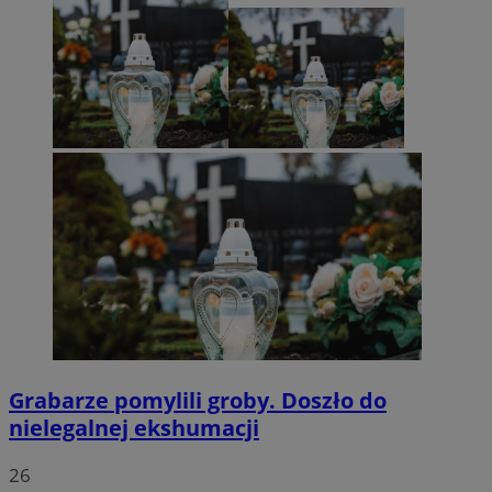
Grabarze pomylili groby. Doszło do
nielegalnej ekshumacji
26