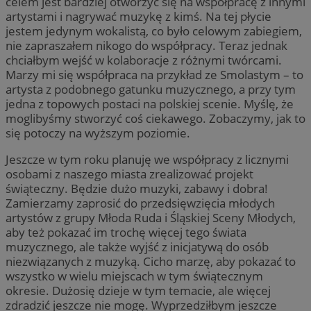
celem jest bardziej otworzyć się na współpracę z innymi
artystami i nagrywać muzykę z kimś. Na tej płycie
jestem jedynym wokalistą, co było celowym zabiegiem,
nie zapraszałem nikogo do współpracy. Teraz jednak
chciałbym wejść w kolaboracje z różnymi twórcami.
Marzy mi się współpraca na przykład ze Smolastym – to
artysta z podobnego gatunku muzycznego, a przy tym
jedna z topowych postaci na polskiej scenie. Myślę, że
moglibyśmy stworzyć coś ciekawego. Zobaczymy, jak to
się potoczy na wyższym poziomie.
Jeszcze w tym roku planuję we współpracy z licznymi
osobami z naszego miasta zrealizować projekt
świąteczny. Będzie dużo muzyki, zabawy i dobra!
Zamierzamy zaprosić do przedsięwzięcia młodych
artystów z grupy Młoda Ruda i Śląskiej Sceny Młodych,
aby też pokazać im trochę więcej tego świata
muzycznego, ale także wyjść z inicjatywą do osób
niezwiązanych z muzyką. Cicho marzę, aby pokazać to
wszystko w wielu miejscach w tym świątecznym
okresie. Dużosię dzieje w tym temacie, ale więcej
zdradzić jeszcze nie mogę. Wyprzedziłbym jeszcze