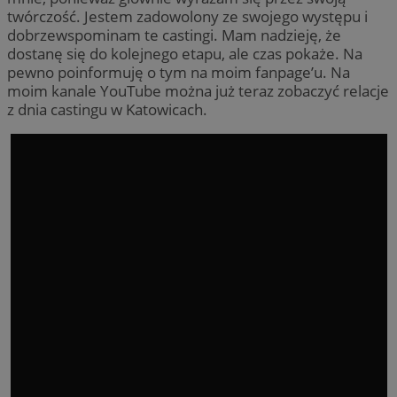
twórczość. Jestem zadowolony ze swojego występu i
dobrzewspominam te castingi. Mam nadzieję, że
dostanę się do kolejnego etapu, ale czas pokaże. Na
pewno poinformuję o tym na moim fanpage’u. Na
moim kanale YouTube można już teraz zobaczyć relacje
z dnia castingu w Katowicach.