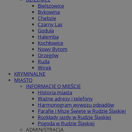
Bielszowice
Bykowina
Chebzie
Czarny Las
Godula
Halemba
Kochłowice
Nowy Bytom
Orzegów
Ruda
Wirek
KRYMINALNE
MIASTO
INFORMACJE O MIEŚCIE
Historia miasta
Ważne adresy i telefony
Harmonogram wywozu odpadów
Parafie i Msze Święte w Rudzie Śląskiej
Rozkłady jazdy w Rudzie Śląskiej
Pogoda w Rudzie Śląskiej
ADMINISTRACJA