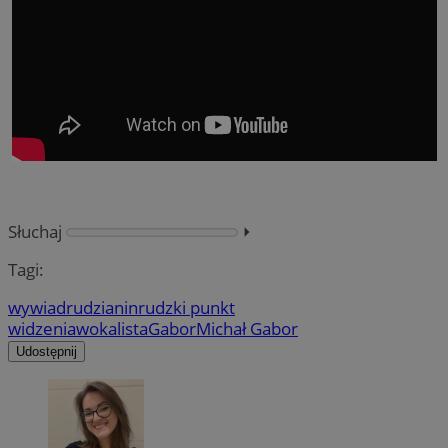
Słuchaj
⏵︎
Tagi:
wywiad
rudzianin
rudzki punkt
widzenia
wokalista
Gabor
Michał Gabor
Udostępnij