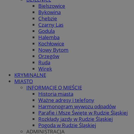
Bielszowice
Bykowina
Chebzie
Czarny Las
Godula
Halemba
Kochłowice
Nowy Bytom
Orzegów
Ruda
Wirek
KRYMINALNE
MIASTO
INFORMACJE O MIEŚCIE
Historia miasta
Ważne adresy i telefony
Harmonogram wywozu odpadów
Parafie i Msze Święte w Rudzie Śląskiej
Rozkłady jazdy w Rudzie Śląskiej
Pogoda w Rudzie Śląskiej
ADMINISTRACJA