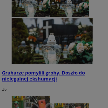
Grabarze pomylili groby. Doszło do
nielegalnej ekshumacji
26