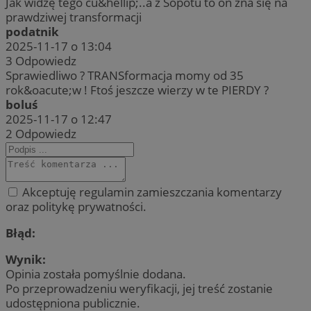
Jak widzę tego cu&hellip;..a z Sopotu to on zna się na
prawdziwej transformacji
podatnik
2025-11-17 o 13:04
3
Odpowiedz
Sprawiedliwo ? TRANSformacja momy od 35
rok&oacute;w ! Ftoś jeszcze wierzy w te PIERDY ?
boluś
2025-11-17 o 12:47
2
Odpowiedz
Akceptuję regulamin zamieszczania komentarzy
oraz politykę prywatności.
Błąd:
Wynik:
Opinia została pomyślnie dodana.
Po przeprowadzeniu weryfikacji, jej treść zostanie
udostępniona publicznie.