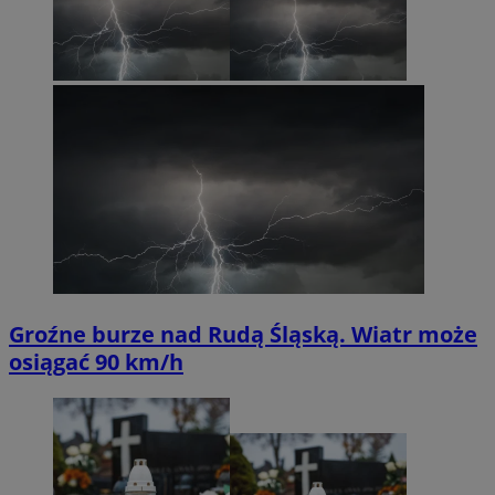
Groźne burze nad Rudą Śląską. Wiatr może
osiągać 90 km/h