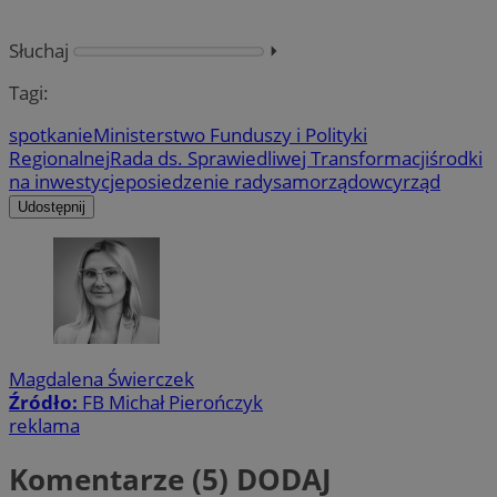
Słuchaj
⏵︎
Tagi:
spotkanie
Ministerstwo Funduszy i Polityki
Regionalnej
Rada ds. Sprawiedliwej Transformacji
środki
na inwestycje
posiedzenie rady
samorządowcy
rząd
Udostępnij
Magdalena Świerczek
Źródło:
FB Michał Pierończyk
reklama
Komentarze (5)
DODAJ