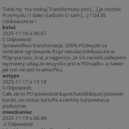
Tukej niy' ma żodnyj Transformacji yno [...] je resztek
Przemysłu ! I dalej rządzom Ci sam [...] ! Od 35
rok&oacute;w !
boluś
2025-11-18 o 06:57
0
Odpowiedz
Sprawiedliwa transfornacja. 200% POdwyżki za
centralne ogrzewanie.Rząd nieudacznik&oacute;w
POgrąża nasz, kraj ,a najgorsze ,że ich zaciekli,zaślepieni
wyznawcy udają,że wszystko jest w POrządku ,a nawet
jak coś nie jest to wina Pisu.
antypo
2025-11-17 o 13:18
5
Odpowiedz
Całe zło to PO powiedział &quot;katolik&quot;pisowski
kurski, na rozkaz kartofla a ciemny lud powtarza
posłusznie.
mieszkaniec
2025-11-19 o 06:48
-2
Odpowiedz